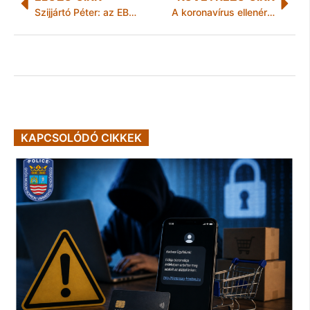
Szijjártó Péter: az EB lassú vakcina-beszerzése miatt maradnak a korlátozások
A koronavírus ellenére is több százezres látogatószámot produkált 2020-ban a Zsolnay Örökségkezelő
KAPCSOLÓDÓ CIKKEK