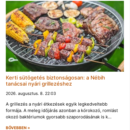
Kerti sütögetés biztonságosan: a Nébih
tanácsai nyári grillezéshez
2026. augusztus. 8. 22:03
A grillezés a nyári étkezések egyik legkedveltebb
formája. A meleg időjárás azonban a kórokozó, romlást
okozó baktériumok gyorsabb szaporodásának is k…
BŐVEBBEN »