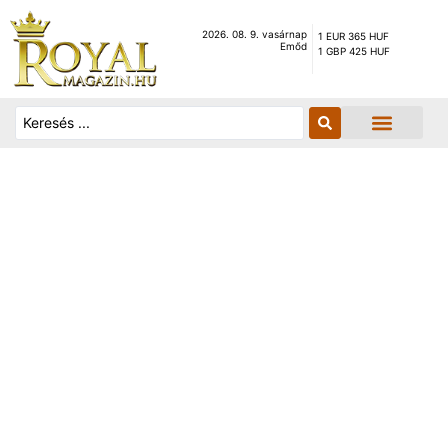
2026. 08. 9. vasárnap
1 EUR 365 HUF
Emőd
1 GBP 425 HUF