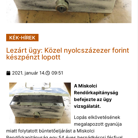
KÉK-HÍREK
Lezárt ügy: Közel nyolcszázezer forint
készpénzt lopott
2021. január 14.
09:51
A Miskolci
Rendőrkapitányság
befejezte az ügy
vizsgálatát.
Lopás elkövetésének
megalapozott gyanúja
miatt folytatott büntetőeljárást a Miskolci
Rendőrkapitányság egy 54 éves hernádkércsi férfival