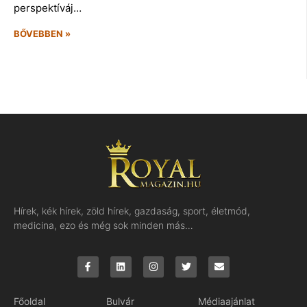
perspektíváj…
BŐVEBBEN »
Hírek, kék hírek, zöld hírek, gazdaság, sport, életmód,
medicina, ezo és még sok minden más…
Főoldal
Bulvár
Médiaajánlat