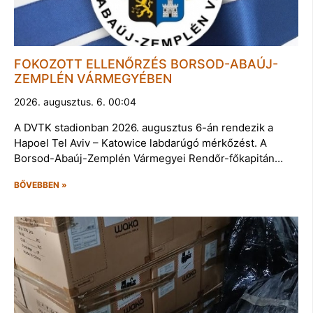
FOKOZOTT ELLENŐRZÉS BORSOD-ABAÚJ-
ZEMPLÉN VÁRMEGYÉBEN
2026. augusztus. 6. 00:04
A DVTK stadionban 2026. augusztus 6-án rendezik a
Hapoel Tel Aviv – Katowice labdarúgó mérkőzést. A
Borsod-Abaúj-Zemplén Vármegyei Rendőr-főkapitán…
BŐVEBBEN »