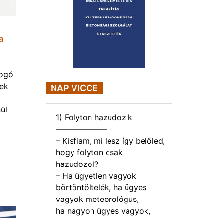
a
yogó
vek
NAP VICCE
ül
1) Folyton hazudozik
——————–
– Kisfiam, mi lesz így belőled,
hogy folyton csak
hazudozol?
– Ha ügyetlen vagyok
börtöntöltelék, ha ügyes
vagyok meteorológus,
ha nagyon ügyes vagyok,