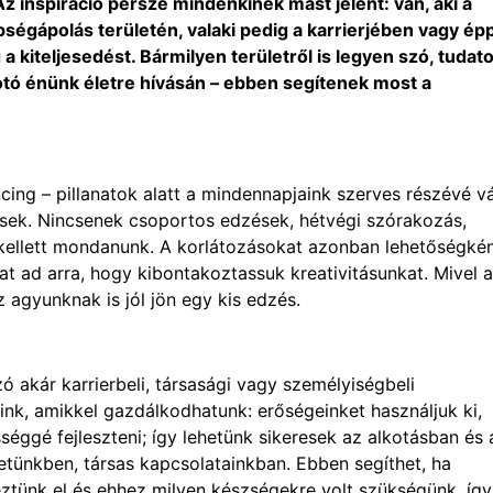
 inspiráció persze mindenkinek mást jelent: van, aki a
égápolás területén, valaki pedig a karrierjében vagy ép
g a kiteljesedést. Bármilyen területről is legyen szó, tudat
kotó énünk életre hívásán – ebben segítenek most a
ncing – pillanatok alatt a mindennapjaink szerves részévé v
zések. Nincsenek csoportos edzések, hétvégi szórakozás,
 kellett mondanunk. A korlátozásokat azonban lehetőségkén
mat ad arra, hogy kibontakoztassuk kreativitásunkat. Mivel a
agyunknak is jól jön egy kis edzés.
ó akár karrierbeli, társasági vagy személyiségbeli
ink, amikkel gazdálkodhatunk: erőségeinket használjuk ki,
ggé fejleszteni; így lehetünk sikeresek az alkotásban és 
tünkben, társas kapcsolatainkban. Ebben segíthet, ha
ztünk el és ehhez milyen készségekre volt szükségünk, így