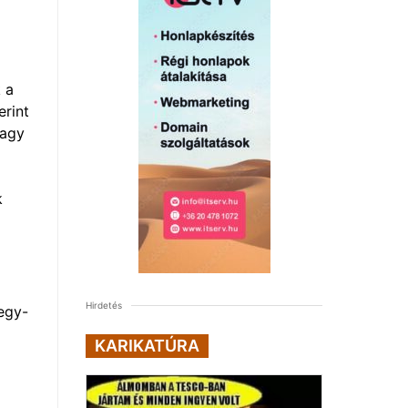
 a
erint
nagy
k
Hirdetés
egy-
KARIKATÚRA