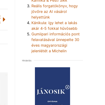
Kamilka & Pesti Sikk
Reális forgatókönyv, hogy
jövőre az AI vásárol
K
helyettünk
z
Kánikula: így lehet a lakás
akár 4-5 fokkal hűvösebb
Gumiipari információs pont
felavatásával ünnepelte 30
éves magyarországi
jelenlétét a Michelin
Hirdetés