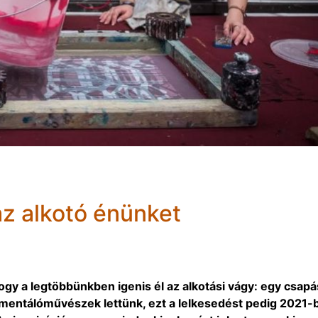
az alkotó énünket
gy a legtöbbünkben igenis él az alkotási vágy: egy csapá
mentálóművészek lettünk, ezt a lelkesedést pedig 2021-