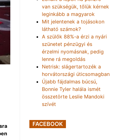
van szükségük, tőlük kérnek
leginkább a magyarok
Mit jelentenek a tojásokon
látható számok?
A szülők 88%-a érzi a nyári
szünetet pénzügyi és
érzelmi nyomásnak, pedig
lenne rá megoldás
Netrisk: slágertartozék a
horvátországi úticsomagban
Újabb fájdalmas búcsú,
Bonnie Tyler halála ismét
összetörte Leslie Mandoki
szívét
FACEBOOK
sra
ben