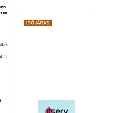
pen
osan
IDŐJÁRÁS
áltak
t is
a