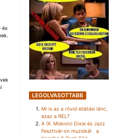
– és
nek.
évek
i
LEGOLVASOTTABB
Mi is az a rövid ellátási lánc,
azaz a REL?
A IX. Miskolci Dixie és Jazz
Fesztivál-on muzsikál a