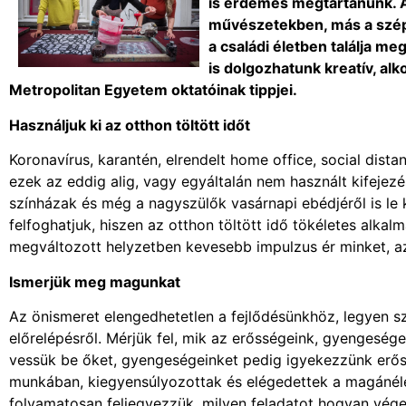
is érdemes megtartanunk. Az
művészetekben, más a széps
a családi életben találja me
is dolgozhatunk kreatív, al
Metropolitan Egyetem oktatóinak tippjei.
Használjuk ki az otthon töltött időt
Koronavírus, karantén, elrendelt home office, social dista
ezek az eddig alig, vagy egyáltalán nem használt kifeje
színházak és még a nagyszülők vasárnapi ebédjéről is le
felfoghatjuk, hiszen az otthon töltött idő tökéletes alkal
megváltozott helyzetben kevesebb impulzus ér minket, az 
Ismerjük meg magunkat
Az önismeret elengedhetetlen a fejlődésünkhöz, legyen sz
előrelépésről. Mérjük fel, mik az erősségeink, gyengesége
vessük be őket, gyengeségeinket pedig igyekezzünk erőssé
munkában, kiegyensúlyozottak és elégedettek a magánéle
folyamatosan feljegyezzük, milyen feladatot hogyan vége