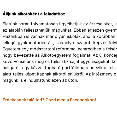
Álljunk alkotóként a feladathoz
Életünk során folyamatosan figyelhetjük az érzéseinket, v
ez alapján fejleszthetjük magunkat. Ebben egészen gyerme
Hazánkban is vannak már olyan iskolák, ahol a korábban el
jellegű, gyakorlatorientált, személyre szabott képzés fol
Egyetem egy módszertani reformmal nemrégiben a felsőok
hogy bevezette az Alkotóegyetem fogalmát. Az új koncepc
követve ismerik meg és fejlesztik saját egyéniségüket, k
hallgatók egy kézzel fogható portfólióba rendezik az els
alatt teljes képet kapnak alkotói énjükről. Az intézmény ok
magunk is elindulhatunk ezen az úton.
Érdekesnek találtad? Oszd meg a Facebookon!