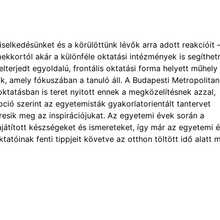
iselkedésünket és a körülöttünk lévők arra adott reakcióit 
kkortól akár a különféle oktatási intézmények is segíthet
terjedt egyoldalú, frontális oktatási forma helyett műhely
yik, amely fókuszában a tanuló áll. A Budapesti Metropolitan
tatásban is teret nyitott ennek a megközelítésnek azzal,
ió szerint az egyetemisták gyakorlatorientált tantervet
eresik meg az inspirációjukat. Az egyetemi évek során a
ajátított készségeket és ismereteket, így már az egyetemi 
tatóinak fenti tippjeit követve az otthon töltött idő alatt m