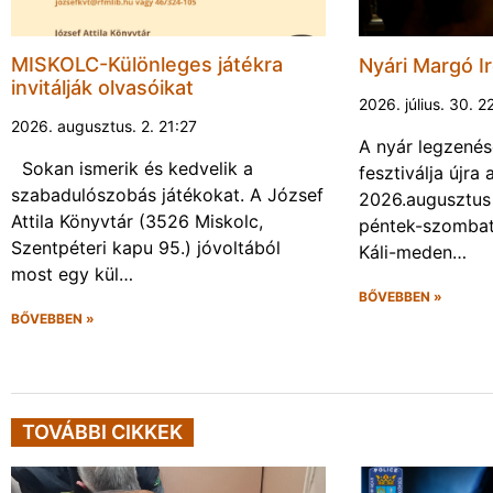
MISKOLC-Különleges játékra
Nyári Margó Ir
invitálják olvasóikat
2026. július. 30. 2
2026. augusztus. 2. 21:27
A nyár legzenés
Sokan ismerik és kedvelik a
fesztiválja újr
szabadulószobás játékokat. A József
2026.augusztus 
Attila Könyvtár (3526 Miskolc,
péntek-szombat 
Szentpéteri kapu 95.) jóvoltából
Káli-meden…
most egy kül…
BŐVEBBEN »
BŐVEBBEN »
TOVÁBBI CIKKEK