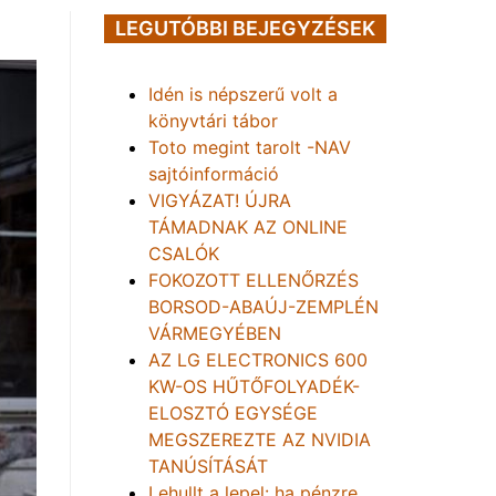
LEGUTÓBBI BEJEGYZÉSEK
Idén is népszerű volt a
könyvtári tábor
Toto megint tarolt -NAV
sajtóinformáció
VIGYÁZAT! ÚJRA
TÁMADNAK AZ ONLINE
CSALÓK
FOKOZOTT ELLENŐRZÉS
BORSOD-ABAÚJ-ZEMPLÉN
VÁRMEGYÉBEN
AZ LG ELECTRONICS 600
KW-OS HŰTŐFOLYADÉK-
ELOSZTÓ EGYSÉGE
MEGSZEREZTE AZ NVIDIA
TANÚSÍTÁSÁT
Lehullt a lepel: ha pénzre