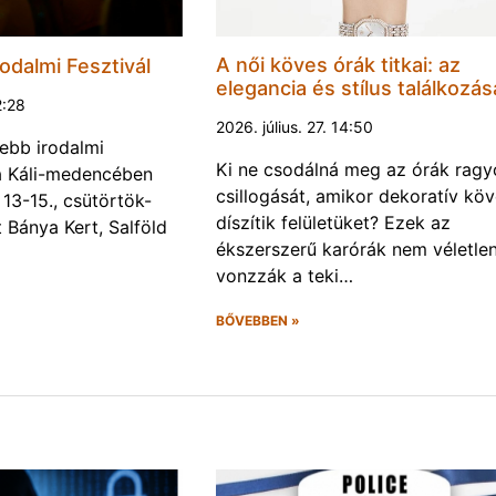
A női köves órák titkai: az
odalmi Fesztivál
elegancia és stílus találkozás
2:28
2026. július. 27. 14:50
ebb irodalmi
Ki ne csodálná meg az órák rag
a a Káli-medencében
csillogását, amikor dekoratív kö
13-15., csütörtök-
díszítik felületüket? Ezek az
Bánya Kert, Salföld
ékszerszerű karórák nem véletlen
vonzzák a teki…
BŐVEBBEN »