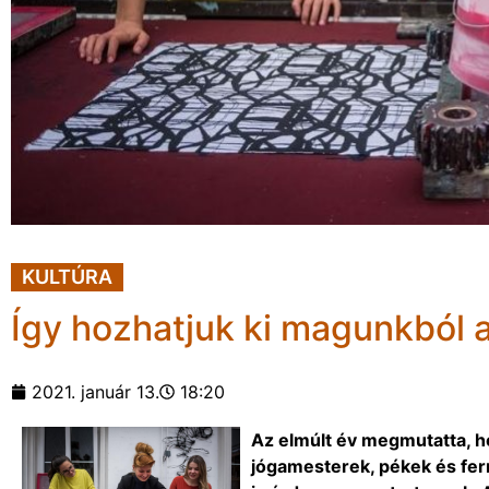
KULTÚRA
Így hozhatjuk ki magunkból 
2021. január 13.
18:20
Az elmúlt év megmutatta, ho
jógamesterek, pékek és fer