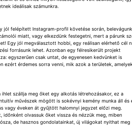
etnek ideálisak számunkra.
jól felépített Instagram-profil követése során, belevágunk
zámolói miatt, vagy elkezdünk festegetni, mert a párunk sz
t! Egy jól megválasztott hobbi, egy reálisan elérhető cél 
ési forrásunk lehet. Azonban egy félresikerült projekt
za: egyszerűen csak untat, de egyenesen kedvünket is
en ezért érdemes sorra venni, mik azok a területek, amelye
 ihlet szállja meg őket egy alkotás létrehozásakor, ez a
intuitív művészek mögött is sokévnyi kemény munka áll és 
s vagy éveken át gyűjtött halomnyi jegyzet előzi meg.
ket, időnként olvassuk őket vissza és nézzük meg, miben
ósza, de hasznos gondolatainkat, új világokat nyithat meg