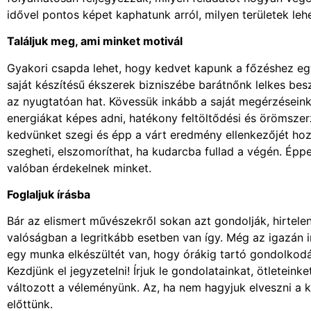
idővel pontos képet kaphatunk arról, milyen területek leh
Találjuk meg, ami minket motivál
Gyakori csapda lehet, hogy kedvet kapunk a főzéshez egy 
saját készítésű ékszerek bizniszébe barátnőnk lelkes bes
az nyugtatóan hat. Kövessük inkább a saját megérzéseinke
energiákat képes adni, hatékony feltöltődési és örömszerz
kedvünket szegi és épp a várt eredmény ellenkezőjét hoz
szegheti, elszomoríthat, ha kudarcba fullad a végén. Épp
valóban érdekelnek minket.
Foglaljuk írásba
Bár az elismert művészekről sokan azt gondolják, hirtelen
valóságban a legritkább esetben van így. Még az igazán 
egy munka elkészültét van, hogy órákig tartó gondolkodá
Kezdjünk el jegyzetelni! Írjuk le gondolatainkat, ötletein
változott a véleményünk. Az, ha nem hagyjuk elveszni a k
előttünk.