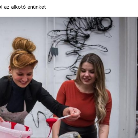
l az alkotó énünket