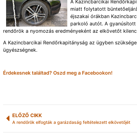
A Kazincbarcikai Rendőrkap
miatt folytatott büntetőeljá
éjszakai órákban Kazincbarci
parkoló autót. A gyanúsított
rendőrök a nyomozás eredményeként az elkövetőt kilenc n
A Kazincbarcikai Rendőrkapitányság az ügyben szükséges 
ügyészségnek.
Érdekesnek találtad? Oszd meg a Facebookon!
ELŐZŐ CIKK
A rendőrök elfogták a garázdaság feltételezett elkövetőjét