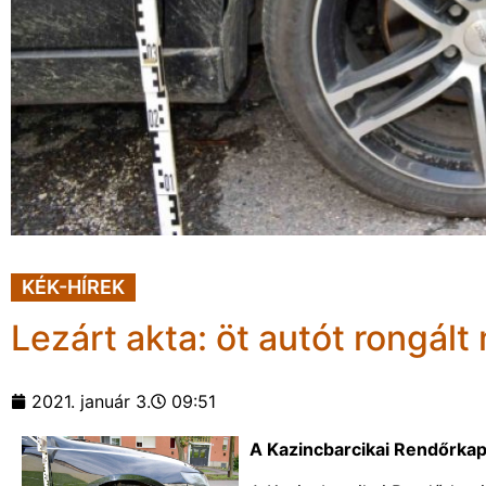
KÉK-HÍREK
Lezárt akta: öt autót rongált
2021. január 3.
09:51
A Kazincbarcikai Rendőrkapi