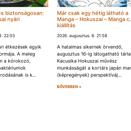
és biztonságosan:
Már csak egy hétig látható a
ai nyári
Manga – Hokuszai – Manga c.
kiállítás
8. 22:03
2026. augusztus. 8. 21:58
ári étkezések egyik
A hatalmas sikernek örvendő,
ormája. A meleg
augusztus 16-ig látogatható tárla
n a kórokozó,
Kacusika Hokuszai művész
baktériumok
munkásságát a kortárs japán ma
rodásának is k…
(képregények) perspektíváj…
BŐVEBBEN »