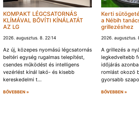
KOMPAKT LÉGCSATORNÁS
Kerti sütöget
KLÍMÁVAL BŐVÍTI KÍNÁLATÁT
a Nébih tanács
AZ LG
grillezéshez
2026. augusztus. 8. 22:14
2026. augusztus. 
Az új, közepes nyomású légcsatornás
A grillezés a ny
beltéri egység rugalmas telepítést,
legkedveltebb f
csendes működést és intelligens
időjárás azonba
vezérlést kínál lakó- és kisebb
romlást okozó 
kereskedelmi t…
gyorsabb szapo
BŐVEBBEN »
BŐVEBBEN »