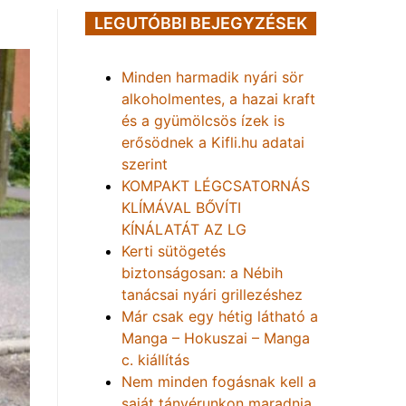
LEGUTÓBBI BEJEGYZÉSEK
Minden harmadik nyári sör
alkoholmentes, a hazai kraft
és a gyümölcsös ízek is
erősödnek a Kifli.hu adatai
szerint
KOMPAKT LÉGCSATORNÁS
KLÍMÁVAL BŐVÍTI
KÍNÁLATÁT AZ LG
Kerti sütögetés
biztonságosan: a Nébih
tanácsai nyári grillezéshez
Már csak egy hétig látható a
Manga – Hokuszai – Manga
c. kiállítás
Nem minden fogásnak kell a
saját tányérunkon maradnia