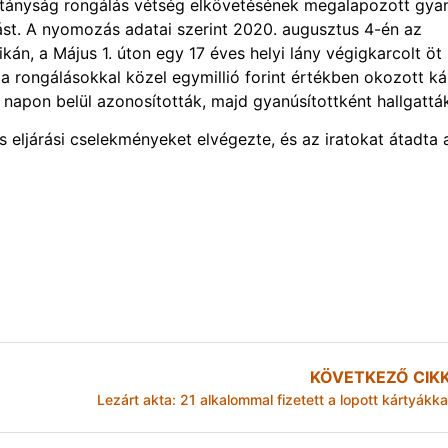
itányság rongálás vétség elkövetésének megalapozott gya
rást. A nyomozás adatai szerint 2020. augusztus 4-én az
kán, a Május 1. úton egy 17 éves helyi lány végigkarcolt öt
 a rongálásokkal közel egymillió forint értékben okozott ká
apon belül azonosították, majd gyanúsítottként hallgatták
eljárási cselekményeket elvégezte, és az iratokat átadta 
KÖVETKEZŐ CIK
Lezárt akta: 21 alkalommal fizetett a lopott kártyákka