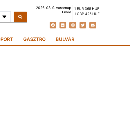
2026. 08. 9. vasárnap
1 EUR 365 HUF
Emőd
1 GBP 425 HUF
SPORT
GASZTRO
BULVÁR