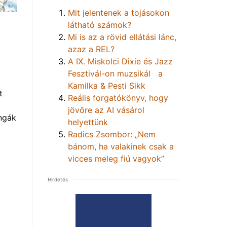
Mit jelentenek a tojásokon
látható számok?
Mi is az a rövid ellátási lánc,
azaz a REL?
A IX. Miskolci Dixie és Jazz
Fesztivál-on muzsikál a
Kamilka & Pesti Sikk
t
Reális forgatókönyv, hogy
jövőre az AI vásárol
ngák
helyettünk
Radics Zsombor: „Nem
bánom, ha valakinek csak a
vicces meleg fiú vagyok”
Hirdetés