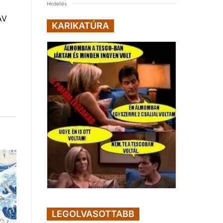
Hirdetés
AV
KARIKATÚRA
LEGOLVASOTTABB