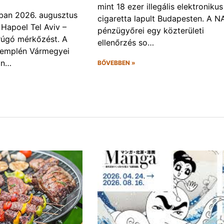
mint 18 ezer illegális elektronikus
ban 2026. augusztus
cigaretta lapult Budapesten. A N
 Hapoel Tel Aviv –
pénzügyőrei egy közterületi
rúgó mérkőzést. A
ellenőrzés so…
Zemplén Vármegyei
án…
BŐVEBBEN »