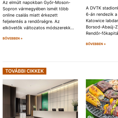
Az elmúlt napokban Győr-Moson-
A DVTK stadion
Sopron vármegyében ismét több
6-án rendezik a
online csalás miatt érkezett
Katowice labda
feljelentés a rendőrségre. Az
Borsod-Abaúj-
elkövetők változatos módszerekk…
Rendőr-főkapit
BŐVEBBEN »
BŐVEBBEN »
TOVÁBBI CIKKEK