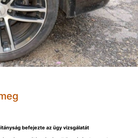
 meg
tányság befejezte az ügy vizsgálatát