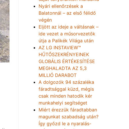
Nyári ellenőrzések a
Balatonnál – az első félidő
végén
Eljött az ideje a váltásnak –
ide vezet a műsorvezetők
útja a Palikék Világa után
AZ LG INSTAVIEW™
HŰTŐSZEKRÉNYEINEK
GLOBÁLIS ÉRTÉKESÍTÉSE
MEGHALADTA AZ 5,3
MILLIÓ DARABOT
A dolgozók 94 százaléka
fáradtsággal küzd, mégis
csak minden hatodik kér
munkahelyi segítséget
Miért érezzük fáradtabban
magunkat szabadság után?
Így győzd le a nyaralás-