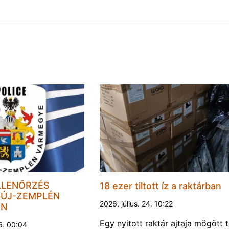
LLENŐRZÉS
18 ezer tiltott íz a raktárban
ÚJ-ZEMPLÉN
2026. július. 24. 10:22
EN
Egy nyitott raktár ajtaja mögött 
6. 00:04