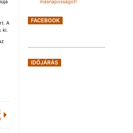
núja
másnaposságot!
FACEBOOK
rt. A
 ki.
az
IDŐJÁRÁS
K
l