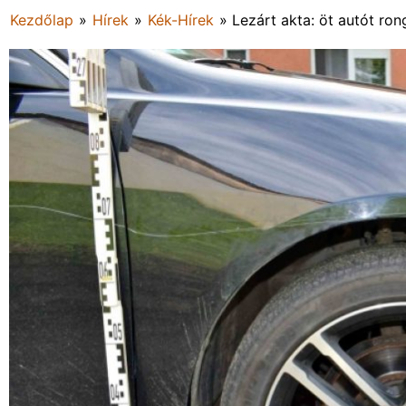
Kezdőlap
»
Hírek
»
Kék-Hírek
»
Lezárt akta: öt autót ro