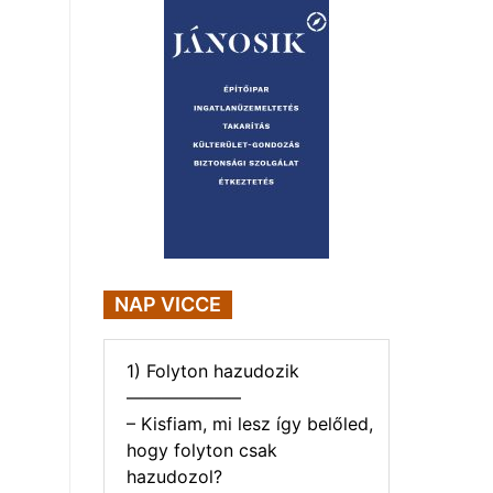
NAP VICCE
1) Folyton hazudozik
——————–
– Kisfiam, mi lesz így belőled,
hogy folyton csak
hazudozol?