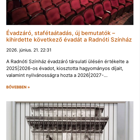
Évadzáró, stafétaátadás, új bemutatók –
kihirdette következő évadát a Radnóti Színház
2026. június. 21. 22:31
A Radnóti Színház évadzáró társulati ülésén értékelte a
2025|2026-os évadot, kiosztotta hagyományos díjait,
valamint nyilvánosságra hozta a 2026|2027-…
BŐVEBBEN »