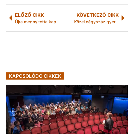
ELŐZŐ CIKK
KÖVETKEZŐ CIKK
Újra megnyitotta kapuit a népligeti BKK Ügyfélközpont
Közel négyszáz gyermekkereskedőt állított elő az Europol
KAPCSOLÓDÓ CIKKEK