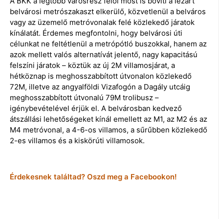
A BKK a legtöbb városrész felől most is bővíti a lezárt
belvárosi metrószakaszt elkerülő, közvetlenül a belváros
vagy az üzemelő metróvonalak felé közlekedő járatok
kínálatát. Érdemes megfontolni, hogy belvárosi úti
célunkat ne feltétlenül a metrópótló buszokkal, hanem az
azok mellett valós alternatívát jelentő, nagy kapacitású
felszíni járatok – köztük az új 2M villamosjárat, a
hétköznap is meghosszabbított útvonalon közlekedő
72M, illetve az angyalföldi Vizafogón a Dagály utcáig
meghosszabbított útvonalú 79M trolibusz –
igénybevételével érjük el. A belvárosban kedvező
átszállási lehetőségeket kínál emellett az M1, az M2 és az
M4 metróvonal, a 4-6-os villamos, a sűrűbben közlekedő
2-es villamos és a kiskörúti villamosok.
Érdekesnek találtad? Oszd meg a Facebookon!