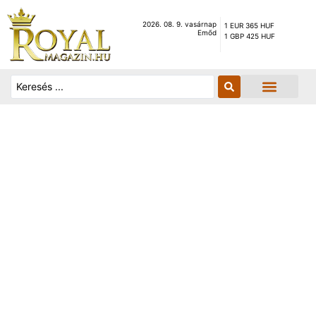
2026. 08. 9. vasárnap
1 EUR 365 HUF
Emőd
1 GBP 425 HUF