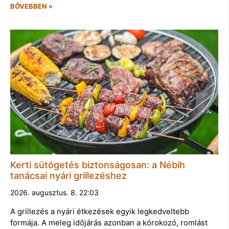
BŐVEBBEN »
Kerti sütögetés biztonságosan: a Nébih
tanácsai nyári grillezéshez
2026. augusztus. 8. 22:03
A grillezés a nyári étkezések egyik legkedveltebb
formája. A meleg időjárás azonban a kórokozó, romlást