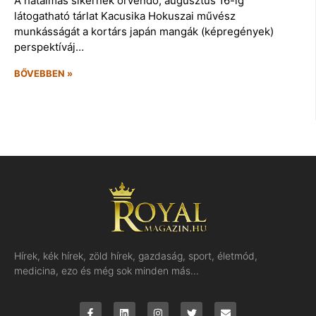
A hatalmas sikernek örvendő, augusztus 16-ig
látogatható tárlat Kacusika Hokuszai művész
munkásságát a kortárs japán mangák (képregények)
perspektíváj…
BŐVEBBEN »
Hírek, kék hírek, zöld hírek, gazdaság, sport, életmód,
medicina, ezo és még sok minden más…