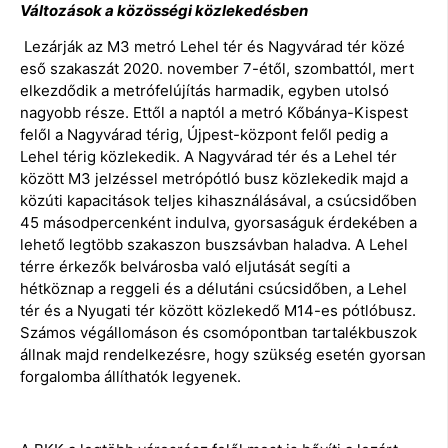
Változások a közösségi közlekedésben
Lezárják az M3 metró Lehel tér és Nagyvárad tér közé
eső szakaszát 2020. november 7-étől, szombattól, mert
elkezdődik a metrófelújítás harmadik, egyben utolsó
nagyobb része. Ettől a naptól a metró Kőbánya-Kispest
felől a Nagyvárad térig, Újpest-központ felől pedig a
Lehel térig közlekedik. A Nagyvárad tér és a Lehel tér
között M3 jelzéssel metrópótló busz közlekedik majd a
közúti kapacitások teljes kihasználásával, a csúcsidőben
45 másodpercenként indulva, gyorsaságuk érdekében a
lehető legtöbb szakaszon buszsávban haladva. A Lehel
térre érkezők belvárosba való eljutását segíti a
hétköznap a reggeli és a délutáni csúcsidőben, a Lehel
tér és a Nyugati tér között közlekedő M14-es pótlóbusz.
Számos végállomáson és csomópontban tartalékbuszok
állnak majd rendelkezésre, hogy szükség esetén gyorsan
forgalomba állíthatók legyenek.