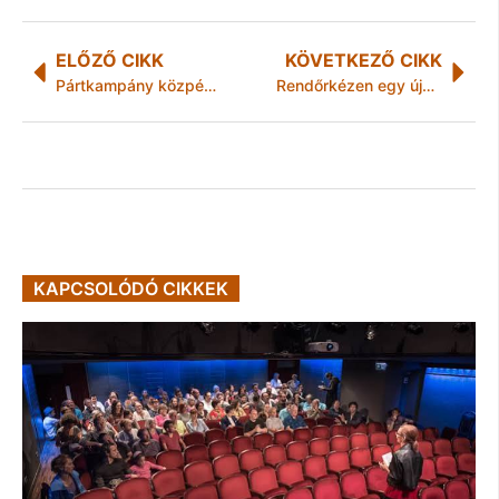
ELŐZŐ CIKK
KÖVETKEZŐ CIKK
Pártkampány közpénzből
Rendőrkézen egy újabb halmozó
KAPCSOLÓDÓ CIKKEK