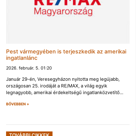
Pest vármegyében is terjeszkedik az amerikai
ingatlanlánc
2026. február. 5. 01:20
Január 29-én, Veresegyházon nyitotta meg legújabb,
országosan 25. irodáját a RE/MAX, a világ egyik
legnagyobb, amerikai érdekeltségű ingatlanközvetítő…
BŐVEBBEN »
TOVÁBBI CIKKEK