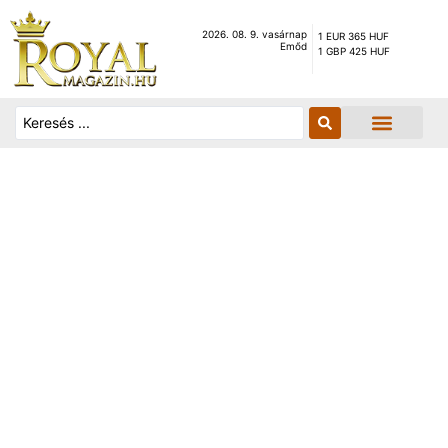
2026. 08. 9. vasárnap
1 EUR 365 HUF
Emőd
1 GBP 425 HUF