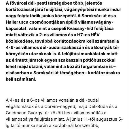
A fővárosi dél-pesti térségében több, jelentős
korlátozással járó felújítási, vágányépítési munka indul
vagy folytatódik június közepétől. A Soroksári út és a
Haller utca csomópontjában épülő villamosvágány-
kapcsolat, valamint a csepeli Kvassay-híd felújítása
miatt változik a 2-es villamos és a H7-es HÉV
közlekedése, továbbá korlátozásokra kell számítani a
4-6-os villamos dél-budai szakaszán és a Bosnyák tér
környékén utazóknak is. A felújítási munkálatok miatt
az érintett járatok egyes szakaszain pótlóbuszokkal
lehet majd utazni, valamint a közúti forgalomban is –
elsősorban a Soroksári út térségében – korlátozásokra
kell számítani.
A 4-es és a 6-os villamos vonalán a dél-budai
végállomások és a Corvin-negyed, majd Dél-Buda és a
Goldmann György tér között lesz villamospótlás a
villamospálya felújítása miatt. A június 11-től augusztus 5-
ig tartó munka során a korábbinál korszerűbb,