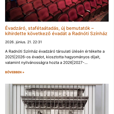
Évadzáró, stafétaátadás, új bemutatók –
kihirdette következő évadát a Radnóti Színház
2026. június. 21. 22:31
A Radnóti Színház évadzáró társulati ülésén értékelte a
2025|2026-os évadot, kiosztotta hagyományos díjait,
valamint nyilvánosságra hozta a 2026|2027-…
BŐVEBBEN »