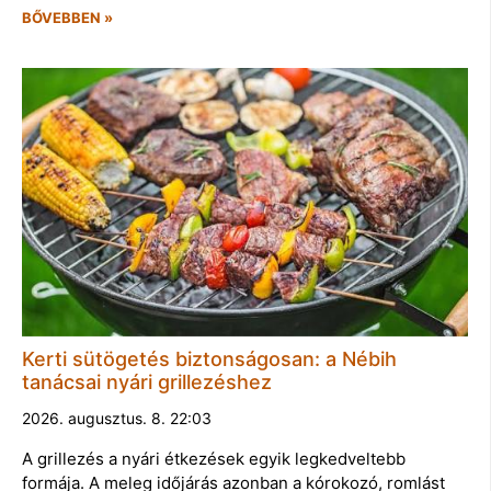
BŐVEBBEN »
Kerti sütögetés biztonságosan: a Nébih
tanácsai nyári grillezéshez
2026. augusztus. 8. 22:03
A grillezés a nyári étkezések egyik legkedveltebb
formája. A meleg időjárás azonban a kórokozó, romlást