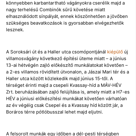
könnyebben karbantartható vágányokra cserélik majd a
nagy terhelésű Combinók sűrű követése miatt
elhasználódott sínpályát, ennek köszönhetően a jövőben
szükséges beavatkozások is gyorsabban elvégezhetők
lesznek.
A Soroksári út és a Haller utca csomópontjánál
kiépülő
új
villamosvágány következő építési üteme miatt – a június
13-ai hétvégén zajló előkészítő munkálatokat követően –
a 2-es villamos rövidített útvonalon, a Jászai Mari tér és a
Haller utca között közlekedik majd június 15-től. A
térséget érinti majd a csepeli Kvassay-híd a MÁV-HÉV
Zrt. beruházásában zajló felújítása is, amely miatt a H7-es
HÉV a júniusi előkészítési munkákat követően várhatóan
az év végéig csak Csepel és a Kvassay híd között jár, a
Boráros térre pótlóbusszal lehet majd eljutni.
A felsorolt munkák egy időben a dél-pesti térségben