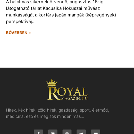
A hatalmas sikernek örvendő, augusztus 16-ig
látogatható tárlat Kacusika Hokuszai művész
munkásságát a kortárs japán mangák (képregények)
perspektíváj…
BŐVEBBEN »
Hírek, kék hírek, zöld hírek, gazdaság, sport, életmód,
medicina, ezo és még sok minden más…