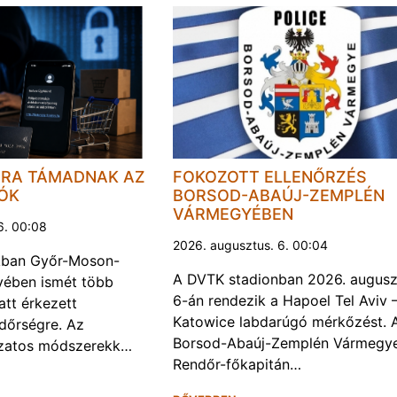
JRA TÁMADNAK AZ
FOKOZOTT ELLENŐRZÉS
LÓK
BORSOD-ABAÚJ-ZEMPLÉN
VÁRMEGYÉBEN
6. 00:08
2026. augusztus. 6. 00:04
kban Győr-Moson-
A DVTK stadionban 2026. augusz
ében ismét több
6-án rendezik a Hapoel Tel Aviv 
att érkezett
Katowice labdarúgó mérkőzést. 
ndőrségre. Az
Borsod-Abaúj-Zemplén Vármegye
ozatos módszerekk…
Rendőr-főkapitán…