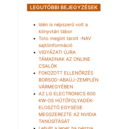
LEGUTÓBBI BEJEGYZÉSEK
Idén is népszerű volt a
könyvtári tábor
Toto megint tarolt -NAV
sajtóinformáció
VIGYÁZAT! ÚJRA
TÁMADNAK AZ ONLINE
CSALÓK
FOKOZOTT ELLENŐRZÉS
BORSOD-ABAÚJ-ZEMPLÉN
VÁRMEGYÉBEN
AZ LG ELECTRONICS 600
KW-OS HŰTŐFOLYADÉK-
ELOSZTÓ EGYSÉGE
MEGSZEREZTE AZ NVIDIA
TANÚSÍTÁSÁT
Lehullt a lepel: ha pénzre