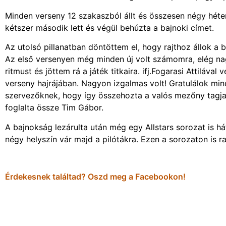
Minden verseny 12 szakaszból állt és összesen négy héte
kétszer második lett és végül behúzta a bajnoki címet.
Az utolsó pillanatban döntöttem el, hogy rajthoz állok a
Az első versenyen még minden új volt számomra, elég na
ritmust és jöttem rá a játék titkaira. ifj.Fogarasi Attiláv
verseny hajrájában. Nagyon izgalmas volt! Gratulálok min
szervezőknek, hogy így összehozta a valós mezőny tagja
foglalta össze Tim Gábor.
A bajnokság lezárulta után még egy Allstars sorozat is há
négy helyszín vár majd a pilótákra. Ezen a sorozaton is r
Érdekesnek találtad? Oszd meg a Facebookon!