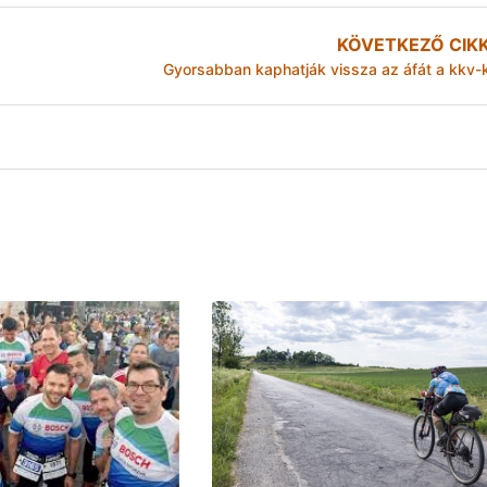
KÖVETKEZŐ CIK
Gyorsabban kaphatják vissza az áfát a kkv-