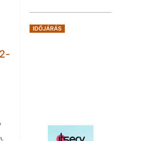
IDŐJÁRÁS
2-
ó
n.