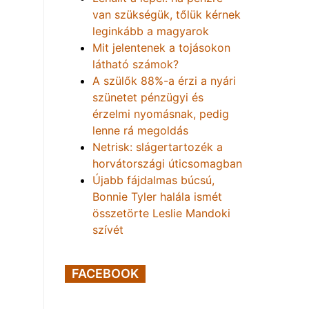
van szükségük, tőlük kérnek
leginkább a magyarok
Mit jelentenek a tojásokon
látható számok?
A szülők 88%-a érzi a nyári
szünetet pénzügyi és
érzelmi nyomásnak, pedig
lenne rá megoldás
Netrisk: slágertartozék a
horvátországi úticsomagban
Újabb fájdalmas búcsú,
Bonnie Tyler halála ismét
összetörte Leslie Mandoki
szívét
FACEBOOK