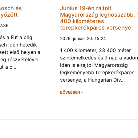
Bosch és
Június 19-én rajtolt
győzött
Magyarország leghosszabb, 
400 kilométeres
22:36
terepkerékpáros versenye
és a Fut a cég
2026. június. 20. 15:24
ch idén hetedik
1 400 kilométer, 23 400 méter
ett első helyen a
szintemelkedés és 9 nap a vadon
ég részvételével
idén is elrajtol Magyarország
ut a c…
legkeményebb terepkerékpáros
versenye, a Hungarian Div…
BŐVEBBEN »