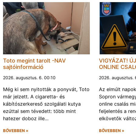
Toto megint tarolt -NAV
VIGYÁZAT! Ú
sajtóinformáció
ONLINE CSA
2026. augusztus. 6. 00:10
2026. augusztus. 
Még ki sem nyitották a ponyvát, Toto
Az elmúlt napo
már jelzett. A cigaretta- és
Sopron vármegy
kábítószerkereső szolgálati kutya
online csalás mi
ezúttal sem tévedett: több mint
feljelentés a re
hatezer doboz ille…
elkövetők vált
BŐVEBBEN »
BŐVEBBEN »