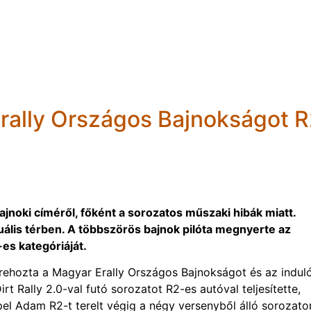
rally Országos Bajnokságot R
jnoki címéről, főként a sorozatos műszaki hibák miatt.
uális térben. A többszörös bajnok pilóta megnyerte az
es kategóriáját.
rehozta a Magyar Erally Országos Bajnokságot és az indul
rt Rally 2.0-val futó sorozatot R2-es autóval teljesítette,
l Adam R2-t terelt végig a négy versenyből álló sorozato