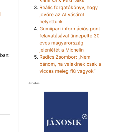
Kamilka & Pesti Sikk
Reális forgatókönyv, hogy
1
jövőre az AI vásárol
helyettünk
Gumiipari információs pont
felavatásával ünnepelte 30
éves magyarországi
jelenlétét a Michelin
ban:
Radics Zsombor: „Nem
bánom, ha valakinek csak a
vicces meleg fiú vagyok”
Hirdetés