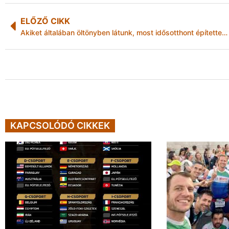
ELŐZŐ CIKK
Akiket általában öltönyben látunk, most idősotthont építettek!
KAPCSOLÓDÓ CIKKEK