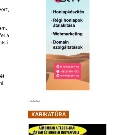
ert,
em.
el a
olsó
–
ét
i.
Hirdetés
KARIKATÚRA