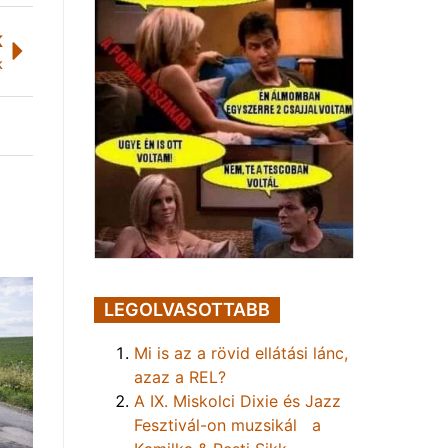
K
k
LEGOLVASOTTABB
Mi is az a rövid ellátási lánc,
azaz a REL?
A IX. Miskolci Dixie és Jazz
Fesztivál-on muzsikál a