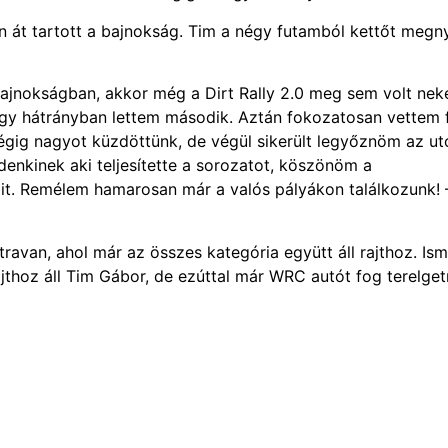
n át tartott a bajnokság. Tim a négy futamból kettőt megny
 bajnokságban, akkor még a Dirt Rally 2.0 meg sem volt nek
gy hátrányban lettem második. Aztán fokozatosan vettem f
al végig nagyot küzdöttünk, de végül sikerült legyőznöm az ut
denkinek aki teljesítette a sorozatot, köszönöm a
it. Remélem hamarosan már a valós pályákon találkozunk! 
travan, ahol már az összes kategória együtt áll rajthoz. Ism
ajthoz áll Tim Gábor, de ezúttal már WRC autót fog terelgetn