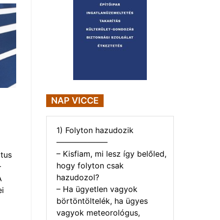
NAP VICCE
1) Folyton hazudozik
——————–
– Kisfiam, mi lesz így belőled,
tus
hogy folyton csak
–
hazudozol?
A
– Ha ügyetlen vagyok
i
börtöntöltelék, ha ügyes
vagyok meteorológus,