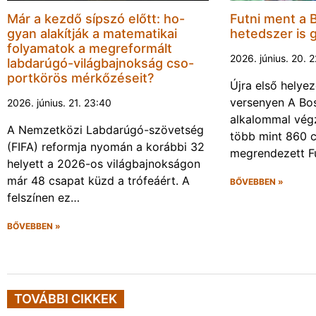
Már a kezdő sípszó előtt: ho-
Futni ment a 
gyan alakítják a matematikai
hetedszer is 
folyamatok a megreformált
2026. június. 20. 
labdarúgó-világbajnokság cso-
portkörös mérkőzéseit?
Újra első helyez
versenyen A Bos
2026. június. 21. 23:40
alkalommal végz
A Nemzetközi Labdarúgó-szövetség
több mint 860 c
(FIFA) reformja nyomán a korábbi 32
megrendezett F
helyett a 2026-os világbajnokságon
már 48 csapat küzd a trófeáért. A
BŐVEBBEN »
felszínen ez…
BŐVEBBEN »
TOVÁBBI CIKKEK