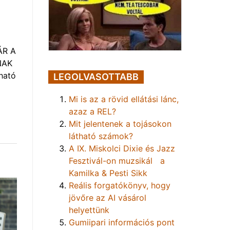
ÁR A
NAK
ható
LEGOLVASOTTABB
Mi is az a rövid ellátási lánc,
azaz a REL?
Mit jelentenek a tojásokon
látható számok?
A IX. Miskolci Dixie és Jazz
Fesztivál-on muzsikál a
Kamilka & Pesti Sikk
Reális forgatókönyv, hogy
jövőre az AI vásárol
helyettünk
Gumiipari információs pont