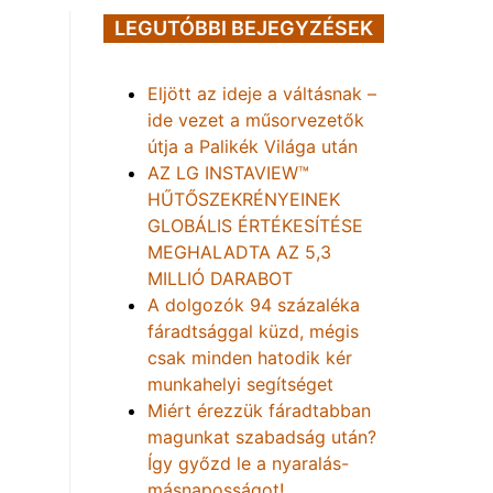
LEGUTÓBBI BEJEGYZÉSEK
Eljött az ideje a váltásnak –
ide vezet a műsorvezetők
útja a Palikék Világa után
AZ LG INSTAVIEW™
HŰTŐSZEKRÉNYEINEK
GLOBÁLIS ÉRTÉKESÍTÉSE
MEGHALADTA AZ 5,3
MILLIÓ DARABOT
A dolgozók 94 százaléka
fáradtsággal küzd, mégis
csak minden hatodik kér
munkahelyi segítséget
Miért érezzük fáradtabban
magunkat szabadság után?
Így győzd le a nyaralás-
másnaposságot!