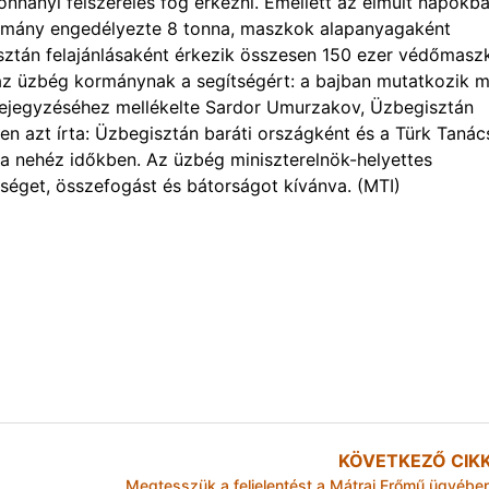
nnányi felszerelés fog érkezni. Emellett az elmúlt napokb
kormány engedélyezte 8 tonna, maszkok alapanyagaként
isztán felajánlásaként érkezik összesen 150 ezer védőmasz
 az üzbég kormánynak a segítségért: a bajban mutatkozik 
er bejegyzéséhez mellékelte Sardor Umurzakov, Üzbegisztán
ben azt írta: Üzbegisztán baráti országként és a Türk Taná
a nehéz időkben. Az üzbég miniszterelnök-helyettes
séget, összefogást és bátorságot kívánva. (MTI)
KÖVETKEZŐ CIK
Megtesszük a feljelentést a Mátrai Erőmű ügyébe