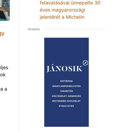
felavatásával ünnepelte 30
éves magyarországi
jelenlétét a Michelin
Hirdetés
gy
ljes
mok
a a