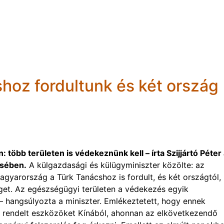
shoz fordultunk és két ország
több területen is védekeznünk kell – írta Szijjártó Péter
ésében.
A külgazdasági és külügyminiszter közölte: az
gyarország a Türk Tanácshoz is fordult, és két országtól,
get. Az egészségügyi területen a védekezés egyik
– hangsúlyozta a miniszter. Emlékeztetett, hogy ennek
rendelt eszközöket Kínából, ahonnan az elkövetkezendő