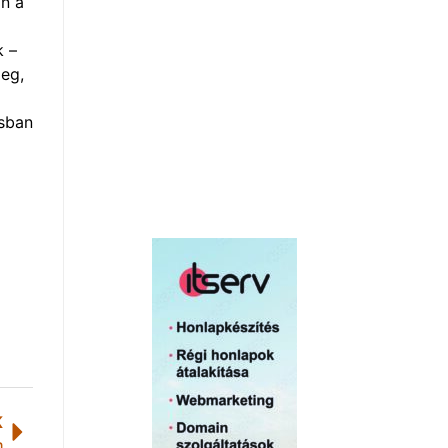
an a
k –
meg,
csban
K
n