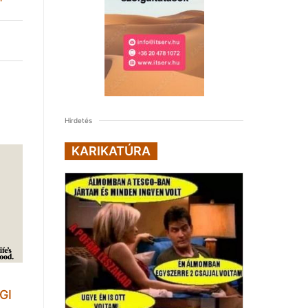
Hirdetés
KARIKATÚRA
GI