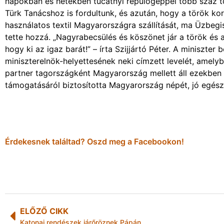
napokban és hetekben tucatnyi repülőgéppel több száz to
Türk Tanácshoz is fordultunk, és azután, hogy a török 
használatos textil Magyarországra szállítását, ma Üzbeg
tette hozzá. „Nagyrabecsülés és köszönet jár a török és
hogy ki az igaz barát!” – írta Szijjártó Péter. A miniszt
miniszterelnök-helyettesének neki címzett levelét, amely
partner tagországként Magyarország mellett áll ezekben 
támogatásáról biztosította Magyarország népét, jó egész
Érdekesnek találtad? Oszd meg a Facebookon!
ELŐZŐ CIKK
Katonai rendészek járőröznek Pápán