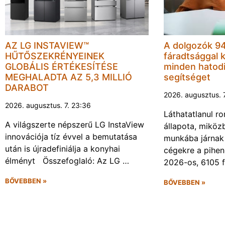
AZ LG INSTAVIEW™
A dolgozók 94
HŰTŐSZEKRÉNYEINEK
fáradtsággal 
GLOBÁLIS ÉRTÉKESÍTÉSE
minden hatodi
MEGHALADTA AZ 5,3 MILLIÓ
segítséget
DARABOT
2026. augusztus. 
2026. augusztus. 7. 23:36
Láthatatlanul r
A világszerte népszerű LG InstaView
állapota, miköz
innovációja tíz évvel a bemutatása
munkába járnak 
után is újradefiniálja a konyhai
cégekre a pihen
élményt Összefoglaló: Az LG …
2026-os, 6105 
BŐVEBBEN »
BŐVEBBEN »