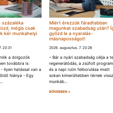
 százaléka
Miért érezzük fáradtabban
küzd, mégis csak
magunkat szabadság után? Í
k kér munkahelyi
győzd le a nyaralás-
másnaposságot!
7. 23:31
2026. augusztus. 7. 23:28
omlik a dolgozók
– Bár a nyári szabadság célja a te
ben továbbra is
regenerálódás, a zsúfolt progra
- Ilyen hatással van a
és a napi rutin felborulása miatt
őidő hiánya - Egy
sokan kimerültebben térnek vissz
f…
munkáb…
BŐVEBBEN »