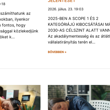
JELENTÉSÉT
0:18
2026. július. 23. 19:03
a számíthatunk az
2025-BEN A SCOPE 1 ÉS 2
okban, ilyenkor
KATEGÓRIÁJÚ KIBOCSÁTÁSAI M
 fontos, hogy
2030-AS CÉLSZINT ALATT VAN
ssággal közlekedjünk
Az akadálymentesség és az átlát
röket k…
vállalatirányítás terén el…
BŐVEBBEN »