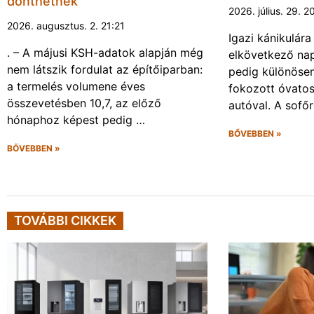
dönthetnek
2026. július. 29. 2
2026. augusztus. 2. 21:21
Igazi kánikulár
. – A májusi KSH-adatok alapján még
elkövetkező nap
nem látszik fordulat az építőiparban:
pedig különösen
a termelés volumene éves
fokozott óvato
összevetésben 10,7, az előző
autóval. A sofő
hónaphoz képest pedig …
BŐVEBBEN »
BŐVEBBEN »
TOVÁBBI CIKKEK