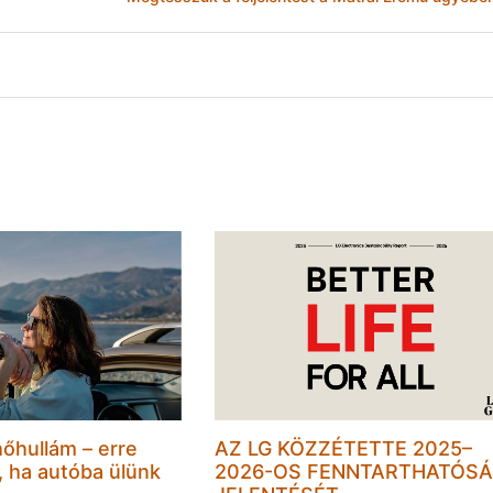
hőhullám – erre
AZ LG KÖZZÉTETTE 2025–
, ha autóba ülünk
2026-OS FENNTARTHATÓSÁ