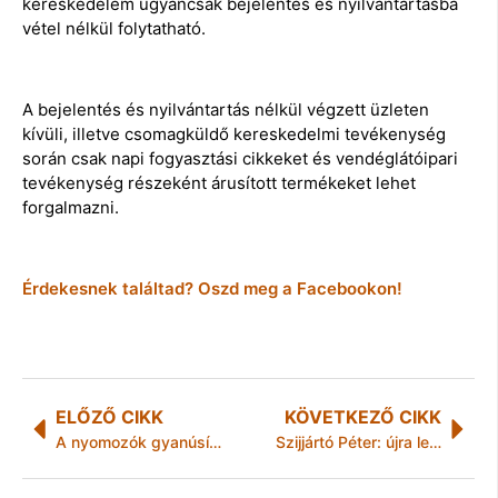
kereskedelem ugyancsak bejelentés és nyilvántartásba
vétel nélkül folytatható.
A bejelentés és nyilvántartás nélkül végzett üzleten
kívüli, illetve csomagküldő kereskedelmi tevékenység
során csak napi fogyasztási cikkeket és vendéglátóipari
tevékenység részeként árusított termékeket lehet
forgalmazni.
Érdekesnek találtad? Oszd meg a Facebookon!
ELŐZŐ CIKK
KÖVETKEZŐ CIKK
A nyomozók gyanúsítottként hallgatták ki a magánlaksértőt
Szijjártó Péter: újra lehetővé válik az ingázás a magyar-román határon