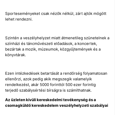
Sporteseményeket csak nézők nélkül, zárt ajtók mögött
lehet rendezni.
Szintén a veszélyhelyzet miatt átmenetileg szünetelnek a
színházi és táncművészeti előadások, a koncertek,
bezártak a mozik, múzeumok, közgyűjtemények és a
könyvtárak.
Ezen intézkedések betartását a rendőrség folyamatosan
ellenőrzi, azok pedig akik megszegik valamelyik
rendelkezést, akár 5000 forinttól 500 ezer forintig
terjedő szabálysértési bírságra is számíthatnak.
Az üzleten kívüli kereskedelmi tevékenység és a
csomagküldő kereskedelem veszélyhelyzeti szabályai