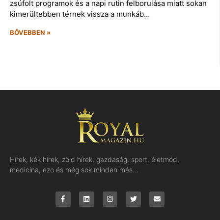
zsúfolt programok és a napi rutin felborulása miatt sokan
kimerültebben térnek vissza a munkáb…
BŐVEBBEN »
Hírek, kék hírek, zöld hírek, gazdaság, sport, életmód,
medicina, ezo és még sok minden más…