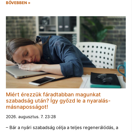
BŐVEBBEN »
Miért érezzük fáradtabban magunkat
szabadság után? Így győzd le a nyaralás-
másnaposságot!
2026. augusztus. 7. 23:28
– Bár a nyári szabadság célja a teljes regenerálódás, a