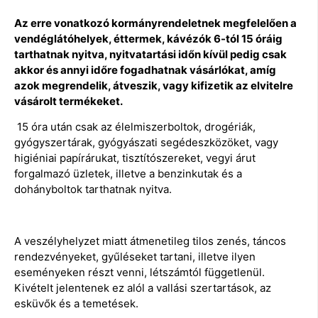
Az erre vonatkozó kormányrendeletnek megfelelően a
vendéglátóhelyek, éttermek, kávézók 6-tól 15 óráig
tarthatnak nyitva, nyitvatartási időn kívül pedig csak
akkor és annyi időre fogadhatnak vásárlókat, amíg
azok megrendelik, átveszik, vagy kifizetik az elvitelre
vásárolt termékeket.
15 óra után csak az élelmiszerboltok, drogériák,
gyógyszertárak, gyógyászati segédeszközöket, vagy
higiéniai papírárukat, tisztítószereket, vegyi árut
forgalmazó üzletek, illetve a benzinkutak és a
dohányboltok tarthatnak nyitva.
A veszélyhelyzet miatt átmenetileg tilos zenés, táncos
rendezvényeket, gyűléseket tartani, illetve ilyen
eseményeken részt venni, létszámtól függetlenül.
Kivételt jelentenek ez alól a vallási szertartások, az
esküvők és a temetések.