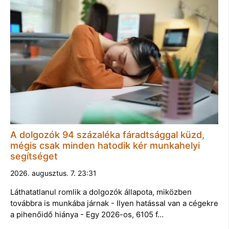
A dolgozók 94 százaléka fáradtsággal küzd,
mégis csak minden hatodik kér munkahelyi
segítséget
2026. augusztus. 7. 23:31
Láthatatlanul romlik a dolgozók állapota, miközben
továbbra is munkába járnak - Ilyen hatással van a cégekre
a pihenőidő hiánya - Egy 2026-os, 6105 f…