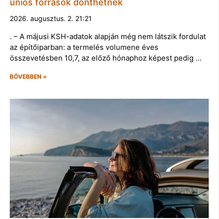
uniós források dönthetnek
2026. augusztus. 2. 21:21
. – A májusi KSH-adatok alapján még nem látszik fordulat
az építőiparban: a termelés volumene éves
összevetésben 10,7, az előző hónaphoz képest pedig …
BŐVEBBEN »