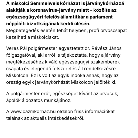
A miskolci Semmelweis kórházat is járványkórházzá
alakítják a koronavírus-járvány miatt – közölte az
egészségügyért felelős államtitkár a parlament
népjóléti bizottságának keddi ülésén.
Megbetegedés esetén tehát helyben, profi orvoscsapat
kezelheti a miskolciakat.
Veres Pál polgármester egyeztetett dr. Révész János
főigazgatóval, aki arról is tájékoztatta, hogy a járvány
megfékezéséhez kiváló egészségügyi szakemberek
csapata és elegendő felszerelés áll rendelkezésre
Miskolcon. Ez is volt az egyik indoka annak, hogy az
ország egyik járványkórházát Miskolcon jelölték ki.
A polgármester erőt, egészséget kívánt az orvosok,
ápolók áldozatos munkájához.
A www.bazmkorhaz.hu oldalon friss információkat
találnak az aktuális intézkedésekről.