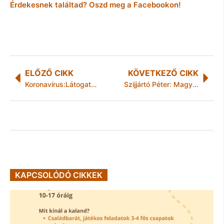
Érdekesnek találtad? Oszd meg a Facebookon!
ELŐZŐ CIKK
KÖVETKEZŐ CIKK
Koronavírus:Látogatási tilalom a Miskolci Állatkert és Kultúrparkban
Szijjártó Péter: Magyarország különgépet küld a Marokkóban rekedt magyarokért
KAPCSOLÓDÓ CIKKEK