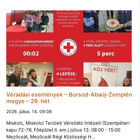
Véradási események – Borsod-Abaúj-Zemplén
megye – 29. hét
2026. július. 14. 09:08
Miskolc, Miskolci Területi Vérellátó Intézeti (Szentpéteri
kapu 72-76. Főépület II. em.) július 13. 08:00 - 15:00
Mezőcsát, Mezőcsát Régi Közösségi H…