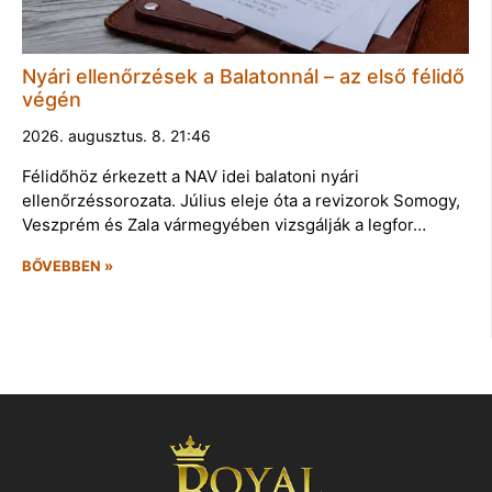
Nyári ellenőrzések a Balatonnál – az első félidő
végén
2026. augusztus. 8. 21:46
Félidőhöz érkezett a NAV idei balatoni nyári
ellenőrzéssorozata. Július eleje óta a revizorok Somogy,
Veszprém és Zala vármegyében vizsgálják a legfor…
BŐVEBBEN »