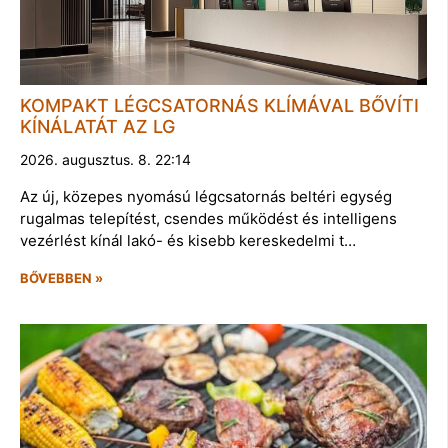
KOMPAKT LÉGCSATORNÁS KLÍMÁVAL BŐVÍTI
KÍNÁLATÁT AZ LG
2026. augusztus. 8. 22:14
Az új, közepes nyomású légcsatornás beltéri egység
rugalmas telepítést, csendes működést és intelligens
vezérlést kínál lakó- és kisebb kereskedelmi t…
BŐVEBBEN »