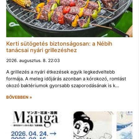
Kerti sütögetés biztonságosan: a Nébih
tanácsai nyári grillezéshez
2026. augusztus. 8. 22:03
A grillezés a nyári étkezések egyik legkedveltebb
formája. A meleg időjárás azonban a kórokozó, romlást
okozó baktériumok gyorsabb szaporodásának is k…
BŐVEBBEN »