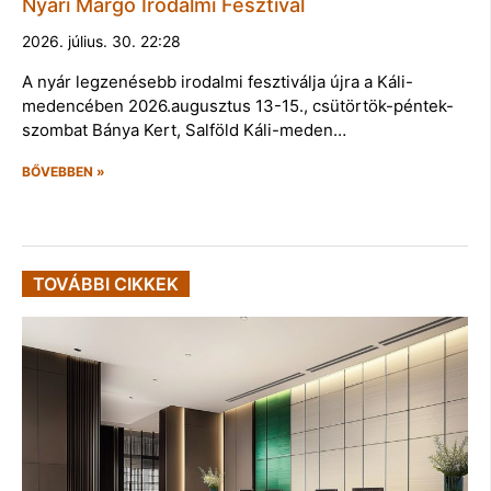
Nyári Margó Irodalmi Fesztivál
2026. július. 30. 22:28
A nyár legzenésebb irodalmi fesztiválja újra a Káli-
medencében 2026.augusztus 13-15., csütörtök-péntek-
szombat Bánya Kert, Salföld Káli-meden…
BŐVEBBEN »
TOVÁBBI CIKKEK