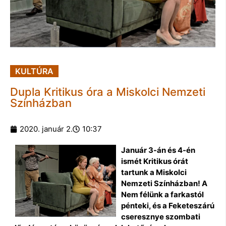
KULTÚRA
Dupla Kritikus óra a Miskolci Nemzeti
Színházban
2020. január 2.
10:37
Január 3-án és 4-én
ismét Kritikus órát
tartunk a Miskolci
Nemzeti Színházban! A
Nem félünk a farkastól
pénteki, és a Feketeszárú
cseresznye szombati