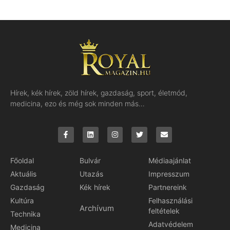
Hírek, kék hírek, zöld hírek, gazdaság, sport, életmód,
medicina, ezo és még sok minden más…
Főoldal
Bulvár
Médiaajánlat
Aktuális
Utazás
Impresszum
Gazdaság
Kék hírek
Partnereink
Kultúra
Felhasználási
Archívum
feltételek
Technika
Adatvédelem
Medicina