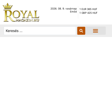
2026. 08. 9. vasárnap
1 EUR 365 HUF
Emőd
1 GBP 425 HUF