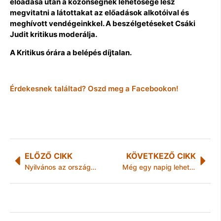
előadása után a közönségnek lehetősége lesz
megvitatni a látottakat az előadások alkotóival és
meghívott vendégeinkkel. A beszélgetéseket Csáki
Judit kritikus moderálja.
A Kritikus órára a belépés díjtalan.
Érdekesnek találtad? Oszd meg a Facebookon!
ELŐZŐ CIKK
KÖVETKEZŐ CIKK
Nyilvános az országos kukoricakísérlet eredménye
Még egy napig lehet jelentkezni a januári Semmelweis Egészség Napra