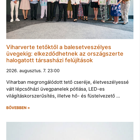
Viharverte tetőktől a balesetveszélyes
üvegekig: elkezdődhetnek az országszerte
halogatott társasházi felújítások
2026. augusztus. 7. 23:00
Viharban megrongálódott tető cseréje, életveszélyessé
vált lépcsőházi üvegpanelek pótlása, LED-es
világításkorszerűsítés, illetve hő- és füstelvezető …
BŐVEBBEN »