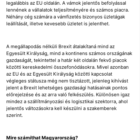
legalábbis az EU oldalán. A vámok jelentős befolyással
lennének a vállalatok teljesítményére és számos piacra.
Néhány cég számára a vámfizetés bizonyos üzletágak
leállítását, illetve kevesebb üzletet is jelenthet.
A megállapodás nélküli Brexit átalakítaná mind az
Egyesült Királyság, mind a kontinens számos országának
gazdaságát, tekintettel a határ két oldalán fekvő piacok
közötti kereskedelmi összefonódásokra. Mivel azonban
az EU és az Egyesült Királyság közötti kapcsolat
végleges státusza még nem tisztázott, jelenleg kihívást
jelent a Brexit lehetséges gazdasági hatásainak pontos
előrejelzése és az arra való felkészülés. Különösen igaz
mindez a szállítmányozási és logisztikai szektorra, ahol
jelentős változásokra kell készülni a szakemberek
szerint.
Mire számíthat Magyarország?