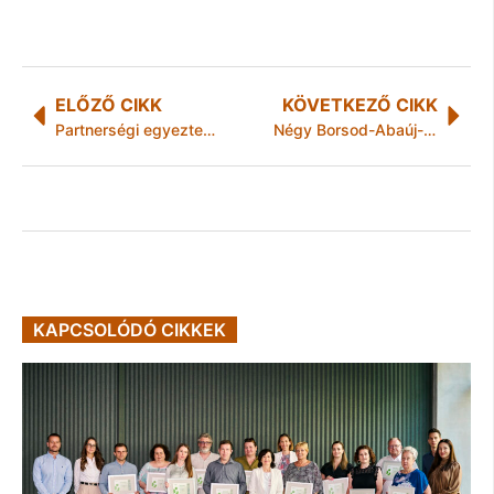
ELŐZŐ CIKK
KÖVETKEZŐ CIKK
Partnerségi egyeztetés a Miskolc Mechatronikai Parkot érintő módosításokról
Négy Borsod-Abaúj-Zemplén megyei fiatal művész nyert támogatást a MOL Tehetségtámogató Programjában
KAPCSOLÓDÓ CIKKEK