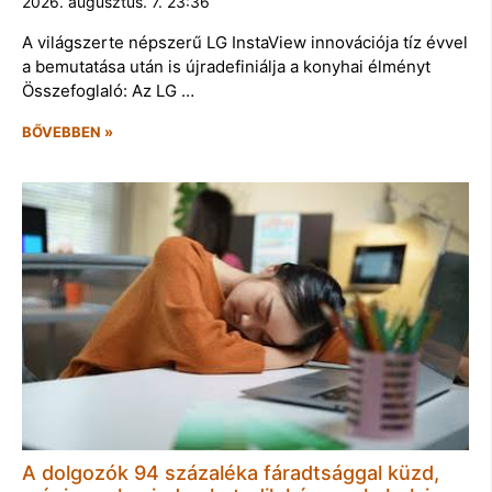
2026. augusztus. 7. 23:36
A világszerte népszerű LG InstaView innovációja tíz évvel
a bemutatása után is újradefiniálja a konyhai élményt
Összefoglaló: Az LG …
BŐVEBBEN »
A dolgozók 94 százaléka fáradtsággal küzd,