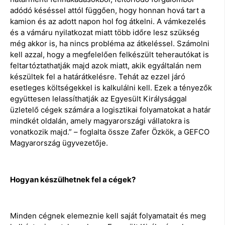
adódó késéssel attól függően, hogy honnan hová tart a
kamion és az adott napon hol fog átkelni. A vámkezelés
és a vámáru nyilatkozat miatt több időre lesz szükség
még akkor is, ha nincs probléma az átkeléssel. Számolni
kell azzal, hogy a megfelelően felkészült teherautókat is
feltartóztathatják majd azok miatt, akik egyáltalán nem
készültek fel a határátkelésre. Tehát az ezzel járó
esetleges költségekkel is kalkulálni kell. Ezek a tényezők
együttesen lelassíthatják az Egyesült Királysággal
üzletelő cégek számára a logisztikai folyamatokat a határ
mindkét oldalán, amely magyarországi vállatokra is
vonatkozik majd.” – foglalta össze Zafer Özkök, a GEFCO
Magyarország ügyvezetője.
Hogyan készülhetnek fel a cégek?
Minden cégnek elemeznie kell saját folyamatait és meg