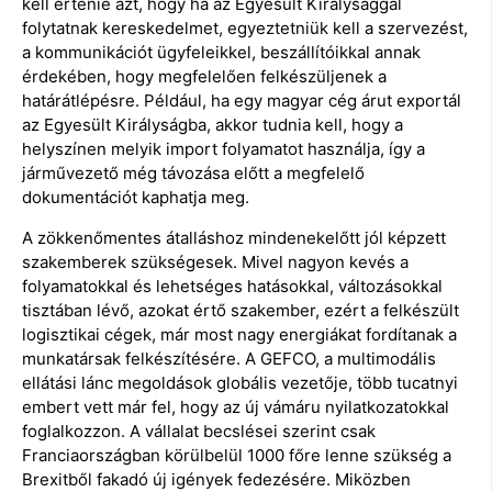
kell értenie azt, hogy ha az Egyesült Királysággal
folytatnak kereskedelmet, egyeztetniük kell a szervezést,
a kommunikációt ügyfeleikkel, beszállítóikkal annak
érdekében, hogy megfelelően felkészüljenek a
határátlépésre. Például, ha egy magyar cég árut exportál
az Egyesült Királyságba, akkor tudnia kell, hogy a
helyszínen melyik import folyamatot használja, így a
járművezető még távozása előtt a megfelelő
dokumentációt kaphatja meg.
A zökkenőmentes átalláshoz mindenekelőtt jól képzett
szakemberek szükségesek. Mivel nagyon kevés a
folyamatokkal és lehetséges hatásokkal, változásokkal
tisztában lévő, azokat értő szakember, ezért a felkészült
logisztikai cégek, már most nagy energiákat fordítanak a
munkatársak felkészítésére. A GEFCO, a multimodális
ellátási lánc megoldások globális vezetője, több tucatnyi
embert vett már fel, hogy az új vámáru nyilatkozatokkal
foglalkozzon. A vállalat becslései szerint csak
Franciaországban körülbelül 1000 főre lenne szükség a
Brexitből fakadó új igények fedezésére. Miközben