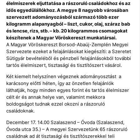
élelmiszerek eljuttatása a rászoruló családokhoz és az
idős egyedülállókhoz. A megye 8 nagyobb városában
szervezett adományozásból származó több ezer
kilogramm alapanyagból – liszt, cukor, olaj, száraz bab
és lencse, rizs, stb. – kb. 20 kilogrammos csomagokat
készítenek a Magyar Vöröskereszt munkatársai.
A Magyar Vöröskereszt Borsod-Abaúj-Zemplén Megyei
Szervezete ezeket a felajánlásokat kiegészíti: a Szeretet
Sütigyár bevételéből és pénzbeli felajánlásokból további
tartós élelmiszert, tisztasági és tisztítószert vásárol.
Két kiemelt helyszínen végeznek adományosztást a
karácsony előtti héten, így az önzetlen felajánlók
láthatják, hogy minden egyes forint és tartós élelmiszer
célt ér és annak helye van, valamint mekkora
boldogságot tudnak ezzel okozni a rászoruló
családoknak.
December 17. 14.00 Szalaszend – Óvoda (Szalaszend,
Óvoda utca 35.) – A megyei Szervezetünk 65 rászoruló
családnak ad át tisztasági és tisztítószerekkel teli