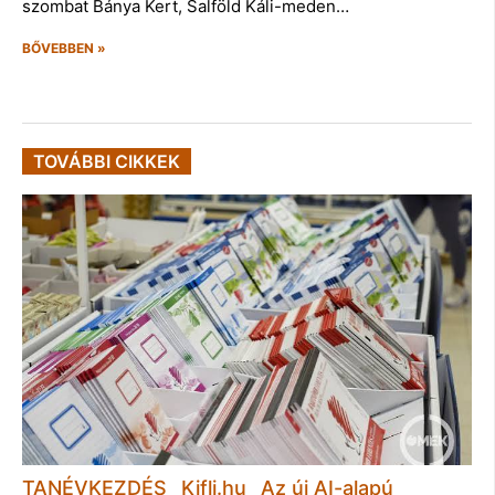
szombat Bánya Kert, Salföld Káli-meden…
BŐVEBBEN »
TOVÁBBI CIKKEK
TANÉVKEZDÉS_ Kifli.hu _Az új AI-alapú