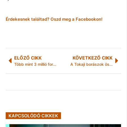
Érdekesnek találtad? Oszd meg a Facebookon!
ELŐZŐ CIKK
KÖVETKEZŐ CIKK
Több mint 3 millió forintnyi játékot kaptak karácsonyra a GYEK betegei
A Tokaji borászok összefognak végre
KAPCSOLÓDÓ CIKKEK