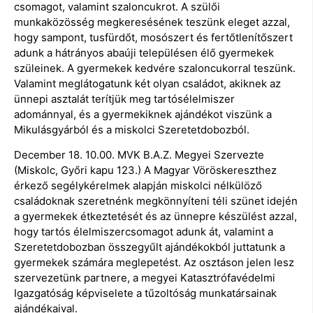
csomagot, valamint szaloncukrot. A szülői
munkaközösség megkeresésének teszünk eleget azzal,
hogy sampont, tusfürdőt, mosószert és fertőtlenítőszert
adunk a hátrányos abaúji településen élő gyermekek
szüleinek. A gyermekek kedvére szaloncukorral teszünk.
Valamint meglátogatunk két olyan családot, akiknek az
ünnepi asztalát terítjük meg tartósélelmiszer
adománnyal, és a gyermekiknek ajándékot viszünk a
Mikulásgyárból és a miskolci Szeretetdobozból.
December 18. 10.00. MVK B.A.Z. Megyei Szervezte
(Miskolc, Győri kapu 123.) A Magyar Vöröskereszthez
érkező segélykérelmek alapján miskolci nélkülöző
családoknak szeretnénk megkönnyíteni téli szünet idején
a gyermekek étkeztetését és az ünnepre készülést azzal,
hogy tartós élelmiszercsomagot adunk át, valamint a
Szeretetdobozban összegyűlt ajándékokból juttatunk a
gyermekek számára meglepetést. Az osztáson jelen lesz
szervezetünk partnere, a megyei Katasztrófavédelmi
Igazgatóság képviselete a tűzoltóság munkatársainak
ajándékaival.