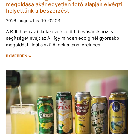
megoldása akár egyetlen fotó alapján elvégzi
helyettünk a beszerzést
2026. augusztus. 10. 02:03
A Kifli.hu-n az iskolakezdés előtti bevásárláshoz is
segítséget nyújt az AI, így minden eddiginél gyorsabb
megoldást kínál a szülőknek a tanszerek bes…
BŐVEBBEN »