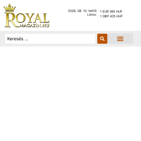
2026. 08. 10. hétfő
1 EUR 365 HUF
Lőrinc
1 GBP 425 HUF