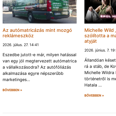
Az autómatricázás mint mozgó
Michelle Wild
reklámeszköz
szólította a m
atyját
2026. július. 27. 14:41
2026. június. 7. 19
Eszedbe jutott-e már, milyen hatással
Állandóan késet
van egy jól megtervezett autómatrica
rá a stáb, de K
a vállalkozásodra? Az autófóliázás
Michelle Wildra 
alkalmazása egyre népszerűbb
történetről is 
marketinges…
Hatala …
BŐVEBBEN »
BŐVEBBEN »