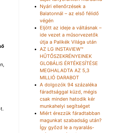
Nyári ellenőrzések a
Balatonnál – az első félidő
végén
Eljött az ideje a váltásnak –
ide vezet a műsorvezetők
útja a Palikék Világa után
ső
AZ LG INSTAVIEW™
HŰTŐSZEKRÉNYEINEK
GLOBÁLIS ÉRTÉKESÍTÉSE
n,
MEGHALADTA AZ 5,3
MILLIÓ DARABOT
A dolgozók 94 százaléka
fáradtsággal küzd, mégis
csak minden hatodik kér
munkahelyi segítséget
t.
Miért érezzük fáradtabban
magunkat szabadság után?
Így győzd le a nyaralás-