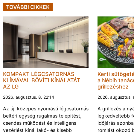
TOVÁBBI CIKKEK
KOMPAKT LÉGCSATORNÁS
Kerti sütöget
KLÍMÁVAL BŐVÍTI KÍNÁLATÁT
a Nébih tanács
AZ LG
grillezéshez
2026. augusztus. 8. 22:14
2026. augusztus. 
Az új, közepes nyomású légcsatornás
A grillezés a ny
beltéri egység rugalmas telepítést,
legkedveltebb f
csendes működést és intelligens
időjárás azonba
vezérlést kínál lakó- és kisebb
romlást okozó 