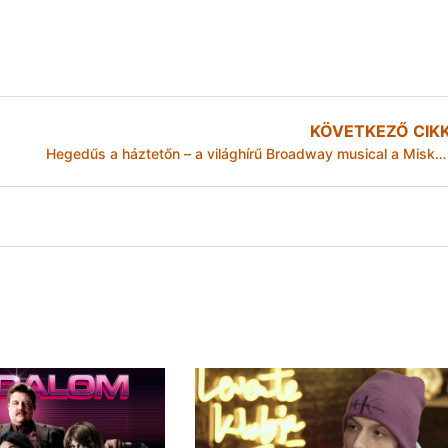
KÖVETKEZŐ CIK
Hegedűs a háztetőn – a világhírű Broadway musical a Miskolci Nemzeti Színházban