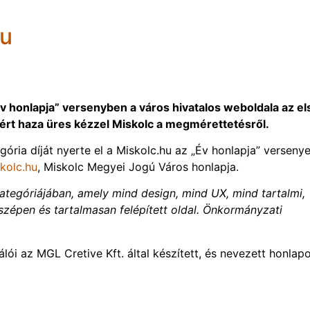
hu
v honlapja” versenyben a város hivatalos weboldala az el
 tért haza üres kézzel Miskolc a megmérettetésről.
ria díját nyerte el a Miskolc.hu az „Év honlapja” versenye
kolc.hu
, Miskolc Megyei Jogú Város honlapja.
kategóriájában, amely mind design, mind UX, mind tartalmi,
 szépen és tartalmasan felépített oldal. Önkormányzati
lói az MGL Cretive Kft. által készített, és nevezett honlapo