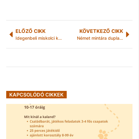
ELŐZŐ CIKK
KÖVETKEZŐ CIKK
Idegenbeli miskolci kupabravúr!
Német mintára dupla annyian vonatoznának Magyarországon
KAPCSOLÓDÓ CIKKEK