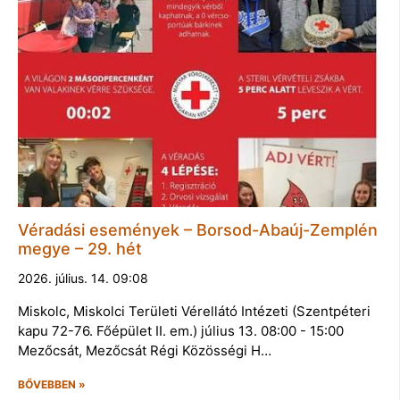
Véradási események – Borsod-Abaúj-Zemplén
megye – 29. hét
2026. július. 14. 09:08
Miskolc, Miskolci Területi Vérellátó Intézeti (Szentpéteri
kapu 72-76. Főépület II. em.) július 13. 08:00 - 15:00
Mezőcsát, Mezőcsát Régi Közösségi H…
BŐVEBBEN »