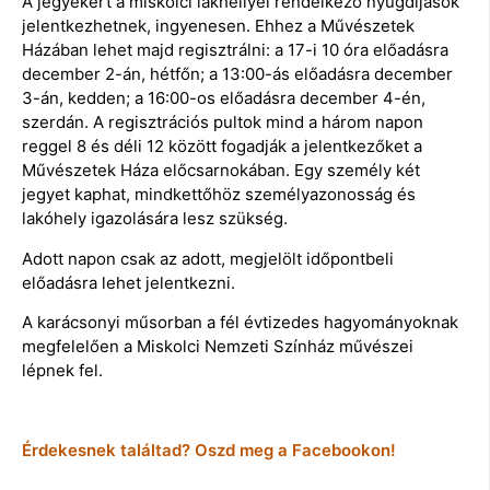
A jegyekért a miskolci lakhellyel rendelkező nyugdíjasok
jelentkezhetnek, ingyenesen. Ehhez a Művészetek
Házában lehet majd regisztrálni: a 17-i 10 óra előadásra
december 2-án, hétfőn; a 13:00-ás előadásra december
3-án, kedden; a 16:00-os előadásra december 4-én,
szerdán. A regisztrációs pultok mind a három napon
reggel 8 és déli 12 között fogadják a jelentkezőket a
Művészetek Háza előcsarnokában. Egy személy két
jegyet kaphat, mindkettőhöz személyazonosság és
lakóhely igazolására lesz szükség.
Adott napon csak az adott, megjelölt időpontbeli
előadásra lehet jelentkezni.
A karácsonyi műsorban a fél évtizedes hagyományoknak
megfelelően a Miskolci Nemzeti Színház művészei
lépnek fel.
Érdekesnek találtad? Oszd meg a Facebookon!