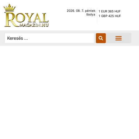
2026. 08. 7. péntek
1 EUR 365 HUF
Ibolya
1 GBP 425 HUF