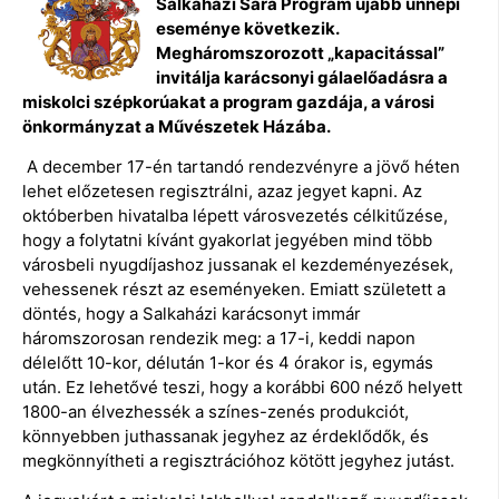
Salkaházi Sára Program újabb ünnepi
eseménye következik.
Megháromszorozott „kapacitással”
invitálja karácsonyi gálaelőadásra a
miskolci szépkorúakat a program gazdája, a városi
önkormányzat a Művészetek Házába.
A december 17-én tartandó rendezvényre a jövő héten
lehet előzetesen regisztrálni, azaz jegyet kapni. Az
októberben hivatalba lépett városvezetés célkitűzése,
hogy a folytatni kívánt gyakorlat jegyében mind több
városbeli nyugdíjashoz jussanak el kezdeményezések,
vehessenek részt az eseményeken. Emiatt született a
döntés, hogy a Salkaházi karácsonyt immár
háromszorosan rendezik meg: a 17-i, keddi napon
délelőtt 10-kor, délután 1-kor és 4 órakor is, egymás
után. Ez lehetővé teszi, hogy a korábbi 600 néző helyett
1800-an élvezhessék a színes-zenés produkciót,
könnyebben juthassanak jegyhez az érdeklődők, és
megkönnyítheti a regisztrációhoz kötött jegyhez jutást.