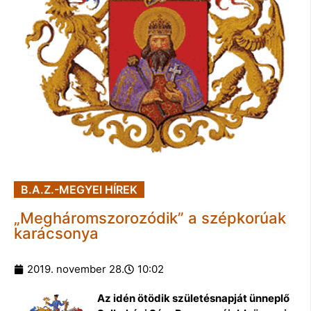
B.A.Z.-MEGYEI HÍREK
„Megháromszorozódik” a szépkorúak
karácsonya
2019. november 28.
10:02
Az idén ötödik születésnapját ünneplő