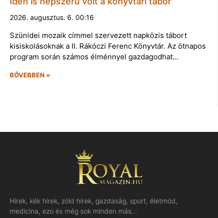
Idén is népszerű volt a könyvtári tábor
2026. augusztus. 6. 00:16
Szünidei mozaik címmel szervezett napközis tábort
kisiskolásoknak a II. Rákóczi Ferenc Könyvtár. Az ötnapos
program során számos élménnyel gazdagodhat…
BŐVEBBEN »
Hírek, kék hírek, zöld hírek, gazdaság, sport, életmód,
medicina, ezo és még sok minden más…