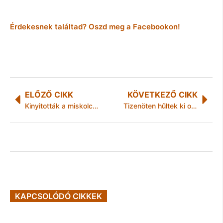
Érdekesnek találtad? Oszd meg a Facebookon!
ELŐZŐ CIKK
KÖVETKEZŐ CIKK
Kinyitották a miskolci városházát
Tizenöten hűltek ki október végéig – Magyar Szociális Fórum
KAPCSOLÓDÓ CIKKEK