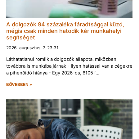
A dolgozók 94 százaléka fáradtsággal küzd,
mégis csak minden hatodik kér munkahelyi
segítséget
2026. augusztus. 7. 23:31
Láthatatlanul romlik a dolgozók állapota, miközben
továbbra is munkába járnak - Ilyen hatással van a cégekre
a pihenőidő hiánya - Egy 2026-os, 6105 f…
BŐVEBBEN »