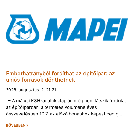
Emberhátrányból fordíthat az építőipar: az
uniós források dönthetnek
2026. augusztus. 2. 21:21
. – A májusi KSH-adatok alapján még nem látszik fordulat
az építőiparban: a termelés volumene éves
összevetésben 10,7, az előző hónaphoz képest pedig …
BŐVEBBEN »