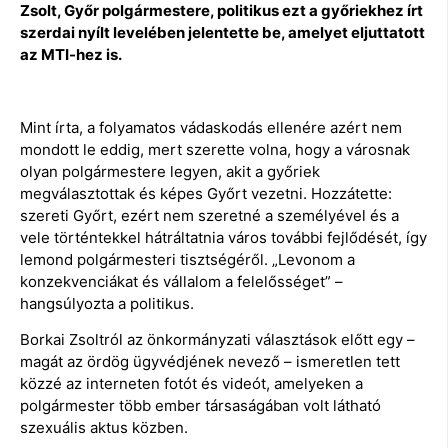
Zsolt, Győr polgármestere, politikus ezt a győriekhez írt
szerdai nyílt levelében jelentette be, amelyet eljuttatott
az MTI-hez is.
Mint írta, a folyamatos vádaskodás ellenére azért nem
mondott le eddig, mert szerette volna, hogy a városnak
olyan polgármestere legyen, akit a győriek
megválasztottak és képes Győrt vezetni. Hozzátette:
szereti Győrt, ezért nem szeretné a személyével és a
vele történtekkel hátráltatnia város további fejlődését, így
lemond polgármesteri tisztségéről. „Levonom a
konzekvenciákat és vállalom a felelősséget” –
hangsúlyozta a politikus.
Borkai Zsoltról az önkormányzati választások előtt egy –
magát az ördög ügyvédjének nevező – ismeretlen tett
közzé az interneten fotót és videót, amelyeken a
polgármester több ember társaságában volt látható
szexuális aktus közben.