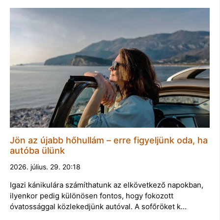
Jön az újabb hőhullám – erre figyeljünk oda, ha
autóba ülünk
2026. július. 29. 20:18
Igazi kánikulára számíthatunk az elkövetkező napokban,
ilyenkor pedig különösen fontos, hogy fokozott
óvatossággal közlekedjünk autóval. A sofőröket k…