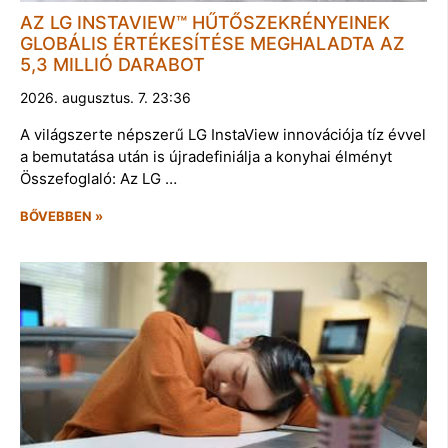
AZ LG INSTAVIEW™ HŰTŐSZEKRÉNYEINEK
GLOBÁLIS ÉRTÉKESÍTÉSE MEGHALADTA AZ
5,3 MILLIÓ DARABOT
2026. augusztus. 7. 23:36
A világszerte népszerű LG InstaView innovációja tíz évvel
a bemutatása után is újradefiniálja a konyhai élményt
Összefoglaló: Az LG …
BŐVEBBEN »