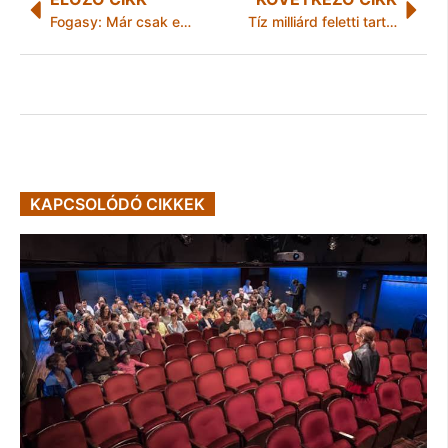
Fogasy: Már csak egy kis fejfájás maradt
Tíz milliárd feletti tartozása van a miskolci önkormányzatnak
KAPCSOLÓDÓ CIKKEK