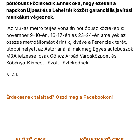
pótlóbusz közlekedik. Ennek oka, hogy ezeken a
napokon Újpest és a Lehel tér között garanciális javítási
munkákat végeznek.
Az M3-as metró teljes vonalán pótlóbusz közlekedik:
november 9-10-én, 16-17-én és 23-24-én amelyek az
összes metróállomást érintik, kivéve a Ferenciek terét,
utóbbi helyett az Astoriánál állnak meg Egyes autóbuszok
M3A jelzéssel csak Göncz Árpád Városközpont és
Kőbánya-Kispest között közlekednek.
K. Z I.
Érdekesnek találtad? Oszd meg a Facebookon!
ELŐZŐ CIKK
KÖVETKEZŐ CIKK