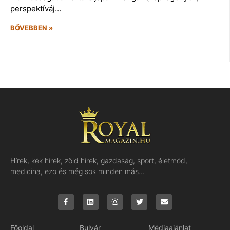
perspektíváj…
BŐVEBBEN »
Hírek, kék hírek, zöld hírek, gazdaság, sport, életmód,
medicina, ezo és még sok minden más…
Főoldal
Bulvár
Médiaajánlat