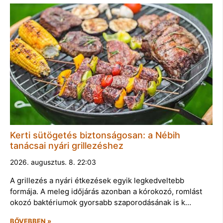
Kerti sütögetés biztonságosan: a Nébih
tanácsai nyári grillezéshez
2026. augusztus. 8. 22:03
A grillezés a nyári étkezések egyik legkedveltebb
formája. A meleg időjárás azonban a kórokozó, romlást
okozó baktériumok gyorsabb szaporodásának is k…
BŐVEBBEN »