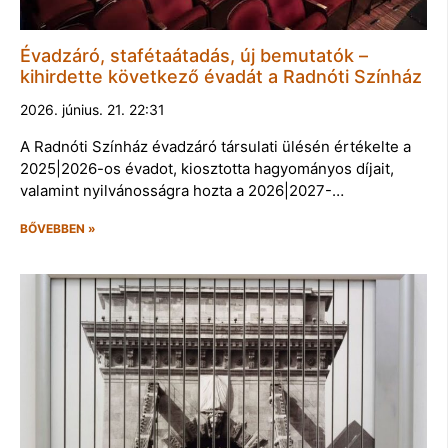
Évadzáró, stafétaátadás, új bemutatók –
kihirdette következő évadát a Radnóti Színház
2026. június. 21. 22:31
A Radnóti Színház évadzáró társulati ülésén értékelte a
2025|2026-os évadot, kiosztotta hagyományos díjait,
valamint nyilvánosságra hozta a 2026|2027-…
BŐVEBBEN »