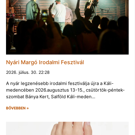
Nyári Margó Irodalmi Fesztivál
2026. július. 30. 22:28
A nyár legzenésebb irodalmi fesztiválja újra a Káli-
medencében 2026.augusztus 13-15., csütörtök-péntek-
szombat Bánya Kert, Salföld Káli-meden…
BŐVEBBEN »