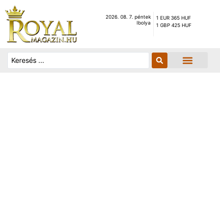
2026. 08. 7. péntek
1 EUR 365 HUF
Ibolya
1 GBP 425 HUF