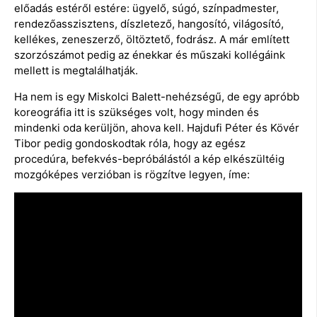
előadás estéről estére: ügyelő, súgó, színpadmester,
rendezőasszisztens, díszletező, hangosító, világosító,
kellékes, zeneszerző, öltöztető, fodrász. A már említett
szorzószámot pedig az énekkar és műszaki kollégáink
mellett is megtalálhatják.
Ha nem is egy Miskolci Balett-nehézségű, de egy apróbb
koreográfia itt is szükséges volt, hogy minden és
mindenki oda kerüljön, ahova kell. Hajdufi Péter és Kövér
Tibor pedig gondoskodtak róla, hogy az egész
procedúra, befekvés-bepróbálástól a kép elkészültéig
mozgóképes verzióban is rögzítve legyen, íme: