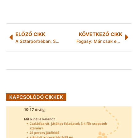
ELŐZŐ CIKK
KÖVETKEZŐ CIKK
A Sztárportréban: Szigeti Ferenc (Karthago)
Fogasy: Már csak egy kis fejfájás maradt
KAPCSOLÓDÓ CIKKEK