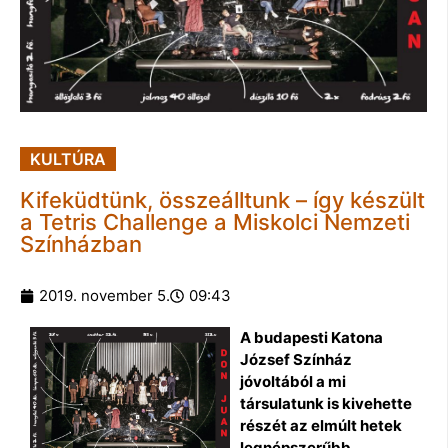
KULTÚRA
Kifeküdtünk, összeálltunk – így készült
a Tetris Challenge a Miskolci Nemzeti
Színházban
2019. november 5.
09:43
A budapesti Katona
József Színház
jóvoltából a mi
társulatunk is kivehette
részét az elmúlt hetek
legnépszerűbb