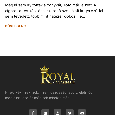
Még ki sem nyitották a ponyvát, Toto már jelzett. A
cigaretta- és kábítószerkereső szolgálati kutya ezúttal
sem tévedett: több mint hatezer doboz ille…
BŐVEBBEN »
Hírek, kék hírek, zöld hírek, gazdaság, sport, életmód,
medicina, ezo és még sok minden más…