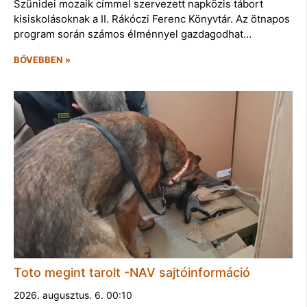
Szünidei mozaik címmel szervezett napközis tábort
kisiskolásoknak a II. Rákóczi Ferenc Könyvtár. Az ötnapos
program során számos élménnyel gazdagodhat…
BŐVEBBEN »
Toto megint tarolt -NAV sajtóinformáció
2026. augusztus. 6. 00:10