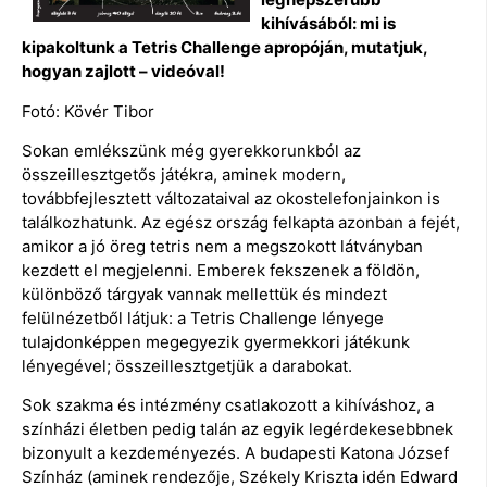
kihívásából: mi is
kipakoltunk a Tetris Challenge apropóján, mutatjuk,
hogyan zajlott – videóval!
Fotó: Kövér Tibor
Sokan emlékszünk még gyerekkorunkból az
összeillesztgetős játékra, aminek modern,
továbbfejlesztett változataival az okostelefonjainkon is
találkozhatunk. Az egész ország felkapta azonban a fejét,
amikor a jó öreg tetris nem a megszokott látványban
kezdett el megjelenni. Emberek fekszenek a földön,
különböző tárgyak vannak mellettük és mindezt
felülnézetből látjuk: a Tetris Challenge lényege
tulajdonképpen megegyezik gyermekkori játékunk
lényegével; összeillesztgetjük a darabokat.
Sok szakma és intézmény csatlakozott a kihíváshoz, a
színházi életben pedig talán az egyik legérdekesebbnek
bizonyult a kezdeményezés. A budapesti Katona József
Színház (aminek rendezője, Székely Kriszta idén Edward