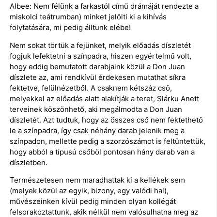
Albee: Nem félünk a farkastól című drámáját rendezte a
miskolci teátrumban) minket jelölti ki a kihívás
folytatására, mi pedig álltunk elébe!
Nem sokat törtük a fejünket, melyik előadás díszletét
fogjuk lefektetni a színpadra, hiszen egyértelmű volt,
hogy eddig bemutatott darabjaink közül a Don Juan
díszlete az, ami rendkívül érdekesen mutathat síkra
fektetve, felülnézetből. A csaknem kétszáz cső,
melyekkel az előadás alatt alakítják a teret, Slárku Anett
terveinek köszönhető, aki megálmodta a Don Juan
díszletét. Azt tudtuk, hogy az összes cső nem fektethető
le a színpadra, így csak néhány darab jelenik meg a
színpadon, mellette pedig a szorzószámot is feltüntettük,
hogy abból a típusú csőből pontosan hány darab van a
díszletben.
Természetesen nem maradhattak ki a kellékek sem
(melyek közül az egyik, bizony, egy valódi hal),
művészeinken kívül pedig minden olyan kollégát
felsorakoztattunk, akik nélkül nem valósulhatna meg az