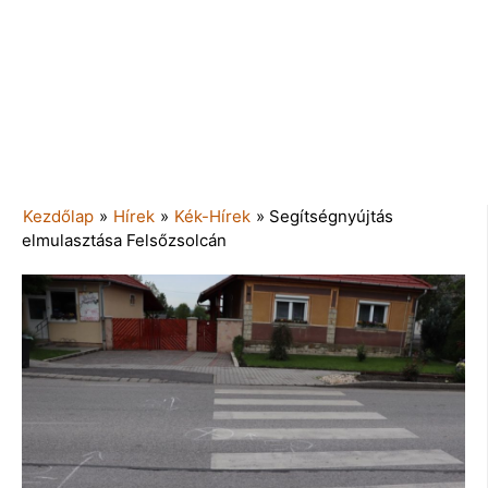
Kezdőlap
»
Hírek
»
Kék-Hírek
»
Segítségnyújtás
elmulasztása Felsőzsolcán