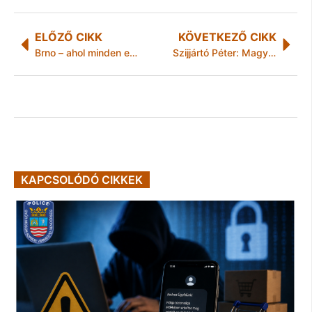
ELŐZŐ CIKK
KÖVETKEZŐ CIKK
Brno – ahol minden eldőlt
Szijjártó Péter: Magyarország megvétózta a NATO közös nyilatkozatát
KAPCSOLÓDÓ CIKKEK