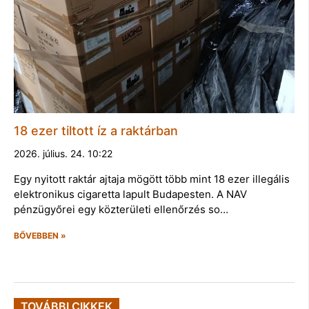
18 ezer tiltott íz a raktárban
2026. július. 24. 10:22
Egy nyitott raktár ajtaja mögött több mint 18 ezer illegális
elektronikus cigaretta lapult Budapesten. A NAV
pénzügyőrei egy közterületi ellenőrzés so…
BŐVEBBEN »
TOVÁBBI CIKKEK