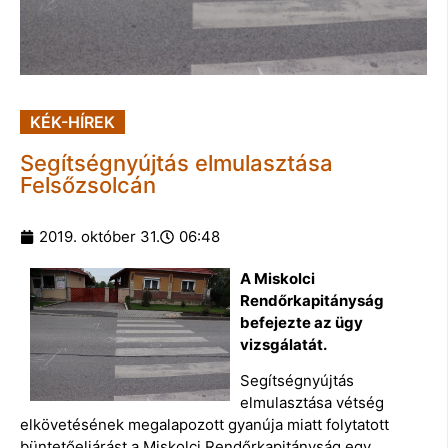
KÉK-HÍREK
Segítségnyújtás elmulasztása
Felsőzsolcán
2019. október 31.
06:48
A Miskolci
Rendőrkapitányság
befejezte az ügy
vizsgálatát.
Segítségnyújtás
elmulasztása vétség
elkövetésének megalapozott gyanúja miatt folytatott
büntetőeljárást a Miskolci Rendőrkapitányság egy