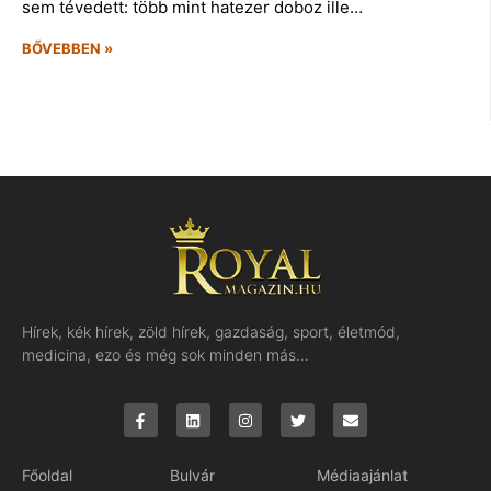
sem tévedett: több mint hatezer doboz ille…
BŐVEBBEN »
Hírek, kék hírek, zöld hírek, gazdaság, sport, életmód,
medicina, ezo és még sok minden más…
Főoldal
Bulvár
Médiaajánlat