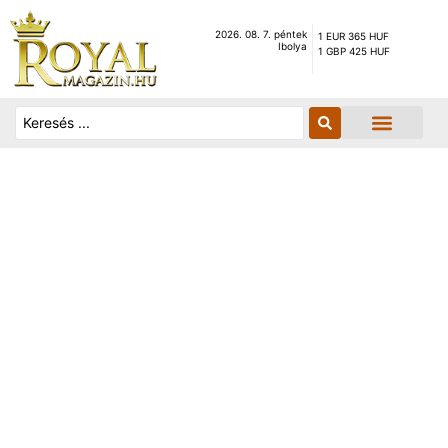
2026. 08. 7. péntek
1 EUR 365 HUF
Ibolya
1 GBP 425 HUF