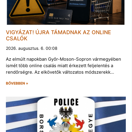
VIGYÁZAT! ÚJRA TÁMADNAK AZ ONLINE
CSALÓK
2026. augusztus. 6. 00:08
Az elmúlt napokban Győr-Moson-Sopron vármegyében
ismét több online csalás miatt érkezett feljelentés a
rendőrségre. Az elkövetők változatos módszerekk…
BŐVEBBEN »