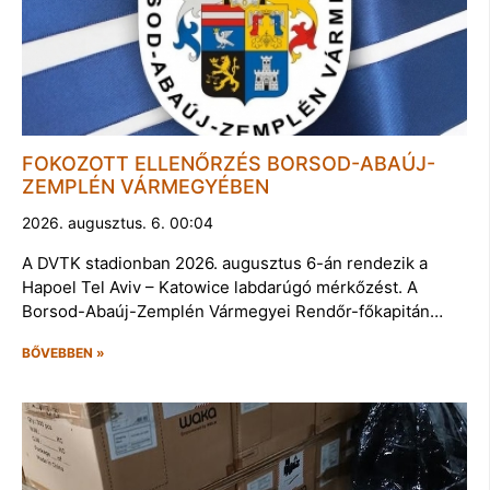
FOKOZOTT ELLENŐRZÉS BORSOD-ABAÚJ-
ZEMPLÉN VÁRMEGYÉBEN
2026. augusztus. 6. 00:04
A DVTK stadionban 2026. augusztus 6-án rendezik a
Hapoel Tel Aviv – Katowice labdarúgó mérkőzést. A
Borsod-Abaúj-Zemplén Vármegyei Rendőr-főkapitán…
BŐVEBBEN »