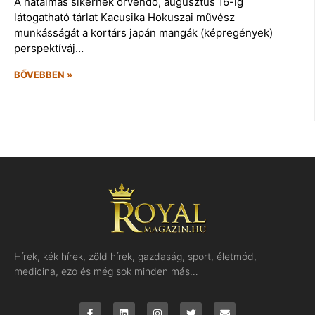
A hatalmas sikernek örvendő, augusztus 16-ig
látogatható tárlat Kacusika Hokuszai művész
munkásságát a kortárs japán mangák (képregények)
perspektíváj…
BŐVEBBEN »
Hírek, kék hírek, zöld hírek, gazdaság, sport, életmód,
medicina, ezo és még sok minden más…