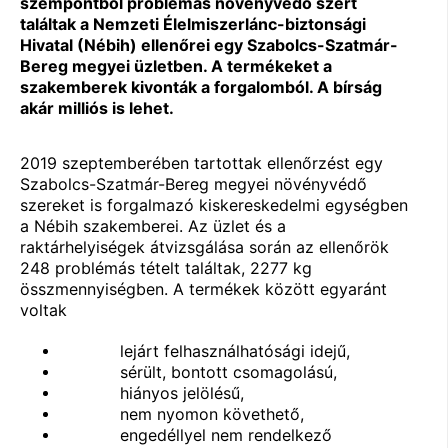
szempontból problémás növényvédő szert
találtak a Nemzeti Élelmiszerlánc-biztonsági
Hivatal (Nébih) ellenőrei egy Szabolcs-Szatmár-
Bereg megyei üzletben. A termékeket a
szakemberek kivonták a forgalomból. A bírság
akár milliós is lehet.
2019 szeptemberében tartottak ellenőrzést egy
Szabolcs-Szatmár-Bereg megyei növényvédő
szereket is forgalmazó kiskereskedelmi egységben
a Nébih szakemberei. Az üzlet és a
raktárhelyiségek átvizsgálása során az ellenőrök
248 problémás tételt találtak, 2277 kg
összmennyiségben. A termékek között egyaránt
voltak
lejárt felhasználhatósági idejű,
sérült, bontott csomagolású,
hiányos jelölésű,
nem nyomon követhető,
engedéllyel nem rendelkező