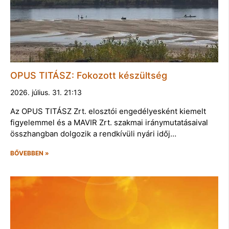
OPUS TITÁSZ: Fokozott készültség
2026. július. 31. 21:13
Az OPUS TITÁSZ Zrt. elosztói engedélyesként kiemelt
figyelemmel és a MAVIR Zrt. szakmai iránymutatásaival
összhangban dolgozik a rendkívüli nyári időj…
BŐVEBBEN »