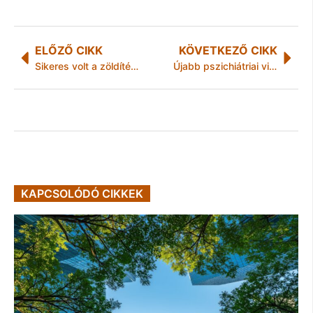
ELŐZŐ CIKK
KÖVETKEZŐ CIKK
Sikeres volt a zöldítési program
Újabb pszichiátriai visszaélés
KAPCSOLÓDÓ CIKKEK