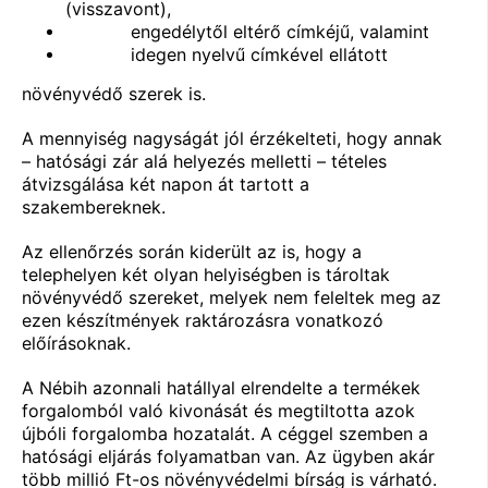
(visszavont),
engedélytől eltérő címkéjű, valamint
idegen nyelvű címkével ellátott
növényvédő szerek is.
A mennyiség nagyságát jól érzékelteti, hogy annak
– hatósági zár alá helyezés melletti – tételes
átvizsgálása két napon át tartott a
szakembereknek.
Az ellenőrzés során kiderült az is, hogy a
telephelyen két olyan helyiségben is tároltak
növényvédő szereket, melyek nem feleltek meg az
ezen készítmények raktározásra vonatkozó
előírásoknak.
A Nébih azonnali hatállyal elrendelte a termékek
forgalomból való kivonását és megtiltotta azok
újbóli forgalomba hozatalát. A céggel szemben a
hatósági eljárás folyamatban van. Az ügyben akár
több millió Ft-os növényvédelmi bírság is várható.