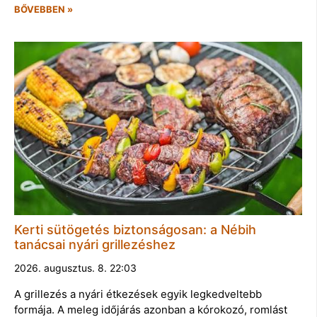
BŐVEBBEN »
Kerti sütögetés biztonságosan: a Nébih
tanácsai nyári grillezéshez
2026. augusztus. 8. 22:03
A grillezés a nyári étkezések egyik legkedveltebb
formája. A meleg időjárás azonban a kórokozó, romlást