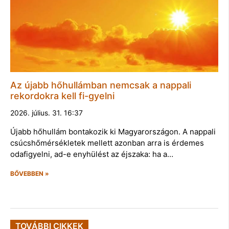
Az újabb hőhullámban nemcsak a nappali
rekordokra kell fi-gyelni
2026. július. 31. 16:37
Újabb hőhullám bontakozik ki Magyarországon. A nappali
csúcshőmérsékletek mellett azonban arra is érdemes
odafigyelni, ad-e enyhülést az éjszaka: ha a…
BŐVEBBEN »
TOVÁBBI CIKKEK