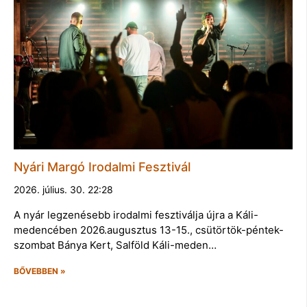
Nyári Margó Irodalmi Fesztivál
2026. július. 30. 22:28
A nyár legzenésebb irodalmi fesztiválja újra a Káli-
medencében 2026.augusztus 13-15., csütörtök-péntek-
szombat Bánya Kert, Salföld Káli-meden…
BŐVEBBEN »