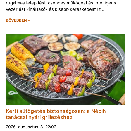
rugalmas telepítést, csendes működést és intelligens
vezérlést kínál lakó- és kisebb kereskedelmi t…
BŐVEBBEN »
Kerti sütögetés biztonságosan: a Nébih
tanácsai nyári grillezéshez
2026. augusztus. 8. 22:03