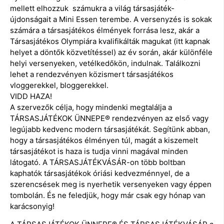
mellett elhozzuk számukra a világ társasjáték-
újdonságait a Mini Essen terembe. A versenyzés is sokak
számára a társasjátékos élmények forrása lesz, akár a
Társasjátékos Olympiára kvalifikálták magukat (itt kapnak
helyet a döntők közvetítéssel) az év során, akár különféle
helyi versenyeken, vetélkedőkön, indulnak. Találkozni
lehet a rendezvényen közismert társasjátékos
vloggerekkel, bloggerekkel.
VIDD HAZA!
A szervezők célja, hogy mindenki megtalálja a
TÁRSASJÁTÉKOK ÜNNEPE® rendezvényen az első vagy
legújabb kedvenc modern társasjátékát. Segítünk abban,
hogy a társasjátékos élményen túl, magát a kiszemelt
társasjátékot is haza is tudja vinni magával minden
látogató. A TÁRSASJÁTÉKVÁSÁR-on több boltban
kaphatók társasjátékok óriási kedvezménnyel, de a
szerencsések meg is nyerhetik versenyeken vagy éppen
tombolán. És ne feledjük, hogy már csak egy hónap van
karácsonyig!