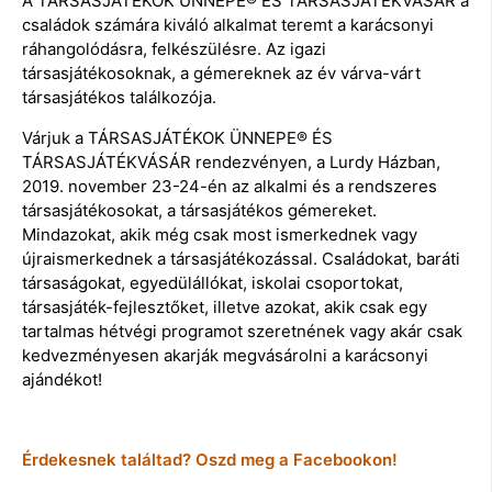
A TÁRSASJÁTÉKOK ÜNNEPE® ÉS TÁRSASJÁTÉKVÁSÁR a
családok számára kiváló alkalmat teremt a karácsonyi
ráhangolódásra, felkészülésre. Az igazi
társasjátékosoknak, a gémereknek az év várva-várt
társasjátékos találkozója.
Várjuk a TÁRSASJÁTÉKOK ÜNNEPE® ÉS
TÁRSASJÁTÉKVÁSÁR rendezvényen, a Lurdy Házban,
2019. november 23-24-én az alkalmi és a rendszeres
társasjátékosokat, a társasjátékos gémereket.
Mindazokat, akik még csak most ismerkednek vagy
újraismerkednek a társasjátékozással. Családokat, baráti
társaságokat, egyedülállókat, iskolai csoportokat,
társasjáték-fejlesztőket, illetve azokat, akik csak egy
tartalmas hétvégi programot szeretnének vagy akár csak
kedvezményesen akarják megvásárolni a karácsonyi
ajándékot!
Érdekesnek találtad? Oszd meg a Facebookon!