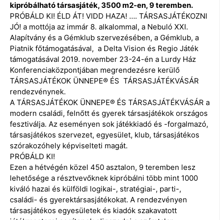
kipróbálható társasjáték, 3500 m2-en, 9 teremben.
PRÓBÁLD KI! ÉLD ÁT! VIDD HAZA! …. TÁRSASJÁTÉKOZNI
JÓ! a mottója az immár 8. alkalommal, a Nebuló XXI.
Alapítvány és a Gémklub szervezésében, a Gémklub, a
Piatnik főtámogatásával, a Delta Vision és Regio Játék
támogatásával 2019. november 23-24-én a Lurdy Ház
Konferenciaközpontjában megrendezésre kerülő
TÁRSASJÁTÉKOK ÜNNEPE® ÉS TÁRSASJÁTÉKVÁSÁR
rendezvénynek.
A TÁRSASJÁTÉKOK ÜNNEPE® ÉS TÁRSASJÁTÉKVÁSÁR a
modern családi, felnőtt és gyerek társasjátékok országos
fesztiválja. Az eseményen sok játékkiadó és -forgalmazó,
társasjátékos szervezet, egyesület, klub, társasjátékos
szórakozóhely képviselteti magát.
PRÓBÁLD KI!
Ezen a hétvégén közel 450 asztalon, 9 teremben lesz
lehetősége a résztvevőknek kipróbálni több mint 1000
kiváló hazai és külföldi logikai-, stratégiai-, parti-,
családi- és gyerektársasjátékokat. A rendezvényen
társasjátékos egyesületek és kiadók szakavatott