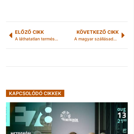
ELŐZŐ CIKK
KÖVETKEZŐ CIKK
A láthatatlan természetfotós, kiállításmegnyitó
A magyar szállásadók kétharmadát lopta már meg vendég
KAPCSOLÓDÓ CIKKEK