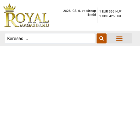
2026. 08. 9. vasárnap
1 EUR 365 HUF
Emőd
1 GBP 425 HUF