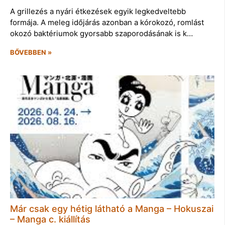
A grillezés a nyári étkezések egyik legkedveltebb
formája. A meleg időjárás azonban a kórokozó, romlást
okozó baktériumok gyorsabb szaporodásának is k…
BŐVEBBEN »
Már csak egy hétig látható a Manga – Hokuszai
– Manga c. kiállítás