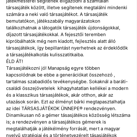
játékmesterei segítenek eligazodni a számtalan
társasjáték között, illetve segítenek megtalálni mindenki
számára a neki való társasjátékot. A társasjáték
bemutatókon, játékszabály magyarázatokon
találkozhatnak a látogatók társasjáték újdonságokkal,
díjazott társasjátékokkal. A fejesztői teremben
kipróbálhatók még nem kiadott, fejlesztés alatt álló
társasjátékok, így bepillantást nyerhetnek az érdeklődők
a társasjátékalkotás kulisszatitkaiba.
ÉLD ÁT!
Társasjátékozni jó! Manapság egyre többen
kapcsolódnak be ebbe a generációkat összehozó ,
tartalmas szabadidős tevékenységbe. Sokaknál a baráti-
családi összejövetelek kihagyhatatlan kellékei a modern
és a klasszikus társasjátékok, akár otthon, akár az
utazások során. Ezt az élményt bárki megtapasztalhatja
az idei TÁRSASJÁTÉKOK ÜNNEPE® rendezvényen.
Dinamikusan nő a gémer tásasjátékos közösség létszáma
is; a rendezvényen a társasjátékos gémerek is
megtalálhatják a játékélmény forrását, mert a magyar
nyelvű stratégiai és a történetvezérelt tásasjátékok