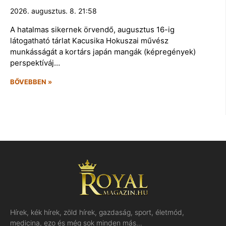
2026. augusztus. 8. 21:58
A hatalmas sikernek örvendő, augusztus 16-ig
látogatható tárlat Kacusika Hokuszai művész
munkásságát a kortárs japán mangák (képregények)
perspektíváj…
BŐVEBBEN »
Hírek, kék hírek, zöld hírek, gazdaság, sport, életmód,
medicina, ezo és még sok minden más…