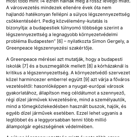
most több mint 14 ezren halnak meg a rossz levegő miatt.
A városvezetés mindezek ellenére évek óta nem
hajlandó hatékonyan fellépni a súlyos légszennyezettség
csökkentéséért. Pedig közvélemény-kutatás is
bizonyítja: a budapestiek túlnyomó többsége szerint a
légszennyezettség a legnagyobb környezetvédelmi
probléma Budapesten” [6] – nyilatkozta Simon Gergely, a
Greenpeace légszennyezési szakértője.
A Greenpeace mérései azt mutatják, hogy a budapesti
iskolák [7] és a buszmegállók mellett [8] a kórházaknál is
kritikus a légszennyezettség. A környezetvédő szervezet
közel harmincezer emberrel együtt [9] azt várja a főváros
vezetésétől: hasonlóképpen a nyugat-európai városok
gyakorlatához, állapítson meg céldátumot a szennyező,
régi dízel járművek kivezetésére, mind a személyautók,
mind a tömegközlekedésben használt buszok, hajók, és
egyéb dízel járművek esetében. Ezzel lehet ugyanis a
legtöbbet és a leggyorsabban tenni több millió
állampolgár egészségének védelmében.