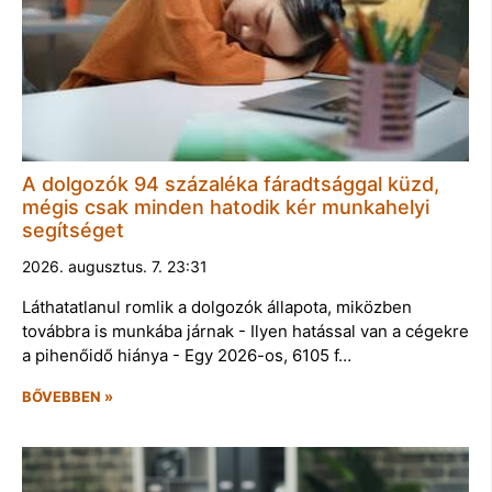
A dolgozók 94 százaléka fáradtsággal küzd,
mégis csak minden hatodik kér munkahelyi
segítséget
2026. augusztus. 7. 23:31
Láthatatlanul romlik a dolgozók állapota, miközben
továbbra is munkába járnak - Ilyen hatással van a cégekre
a pihenőidő hiánya - Egy 2026-os, 6105 f…
BŐVEBBEN »