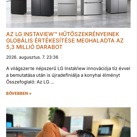
AZ LG INSTAVIEW™ HŰTŐSZEKRÉNYEINEK
GLOBÁLIS ÉRTÉKESÍTÉSE MEGHALADTA AZ
5,3 MILLIÓ DARABOT
2026. augusztus. 7. 23:36
A világszerte népszerű LG InstaView innovációja tíz évvel
a bemutatása után is újradefiniálja a konyhai élményt
Összefoglaló: Az LG …
BŐVEBBEN »