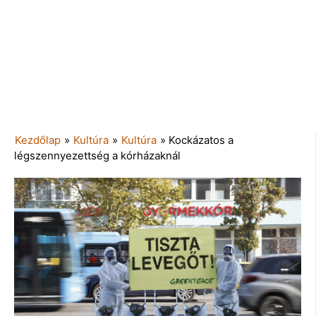
Kezdőlap
»
Kultúra
»
Kultúra
»
Kockázatos a
légszennyezettség a kórházaknál