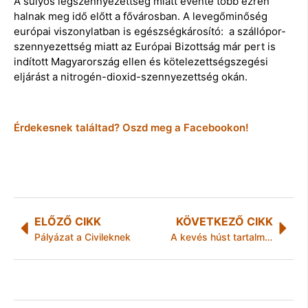
A súlyos légszennyezettség miatt évente több ezren
halnak meg idő előtt a fővárosban. A levegőminőség
európai viszonylatban is egészségkárosító: a szállópor-
szennyezettség miatt az Európai Bizottság már pert is
indított Magyarország ellen és kötelezettségszegési
eljárást a nitrogén-dioxid-szennyezettség okán.
Érdekesnek találtad? Oszd meg a Facebookon!
ELŐZŐ CIKK
KÖVETKEZŐ CIKK
Pályázat a Civileknek
A kevés húst tartalmazó étrend karbonlábnyoma kisebb, mint a hagyományos vegetáriánusé