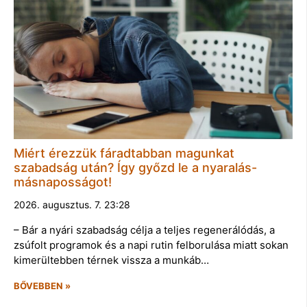
Miért érezzük fáradtabban magunkat
szabadság után? Így győzd le a nyaralás-
másnaposságot!
2026. augusztus. 7. 23:28
– Bár a nyári szabadság célja a teljes regenerálódás, a
zsúfolt programok és a napi rutin felborulása miatt sokan
kimerültebben térnek vissza a munkáb…
BŐVEBBEN »