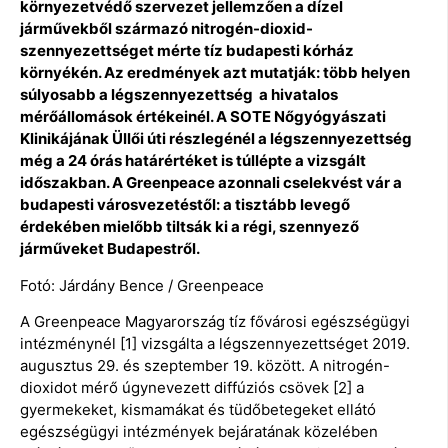
környezetvédő szervezet jellemzően a dízel
járművekből származó nitrogén-dioxid-
szennyezettséget mérte tíz budapesti kórház
környékén. Az eredmények azt mutatják: több helyen
súlyosabb a légszennyezettség a hivatalos
mérőállomások értékeinél. A SOTE Nőgyógyászati
Klinikájának Üllői úti részlegénél a légszennyezettség
még a 24 órás határértéket is túllépte a vizsgált
időszakban. A Greenpeace azonnali cselekvést vár a
budapesti városvezetéstől: a tisztább levegő
érdekében mielőbb tiltsák ki a régi, szennyező
járműveket Budapestről.
Fotó: Járdány Bence / Greenpeace
A Greenpeace Magyarország tíz fővárosi egészségügyi
intézménynél [1] vizsgálta a légszennyezettséget 2019.
augusztus 29. és szeptember 19. között. A nitrogén-
dioxidot mérő úgynevezett diffúziós csövek [2] a
gyermekeket, kismamákat és tüdőbetegeket ellátó
egészségügyi intézmények bejáratának közelében