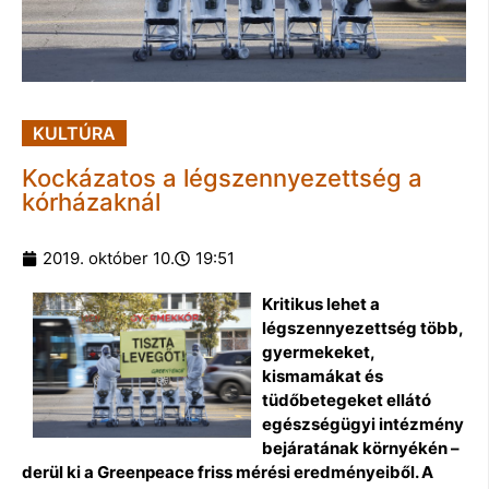
KULTÚRA
Kockázatos a légszennyezettség a
kórházaknál
2019. október 10.
19:51
Kritikus lehet a
légszennyezettség több,
gyermekeket,
kismamákat és
tüdőbetegeket ellátó
egészségügyi intézmény
bejáratának környékén –
derül ki a Greenpeace friss mérési eredményeiből. A