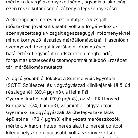
mérték a levegő szennyezettségét, ugyanis a lakosság
ezen része különösen érzékeny a légszennyezésre.
A Greenpeace mérései azt mutatják: a vizsgált
időszakban jóval kritikusabb volt a nitrogén-dioxid-
szennyezettség a vizsgált egészségügyi intézményeknél,
mint a környező hivatalos mérőállomásoknál. Hasonlóan
szennyezett levegőt kizárólag az órás és éves
határértéket egyaránt rendszeresen meghaladó,
forgalmas közlekedési csomópontnál működő Erzsébet
téri mérőállomás mutatott.
A legsúlyosabb értékeket a Semmelweis Egyetem
(SOTE) Szülészeti és Nőgyógyászati Klinikájának Üllői úti
részlegénél (89,4 µg/m3), a Heim Pál
Gyermekkórháznál (79,0 µg/m3), az MH EK Honvéd
Kórháznál (74,0 µg/m3), valamint a Tölgyfa utcai
Gyermek-Tüdőgyógyászati Járóbeteg-szakellátás
épületénél (73,4 µg/m3) elhelyezett mérőeszközök
mérték. A három hetes mérés alatt tíz mérési pontból
kilenc helyszínen magasabb volt a szennyezettség