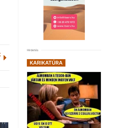
Hirdetés
K
KARIKATÚRA