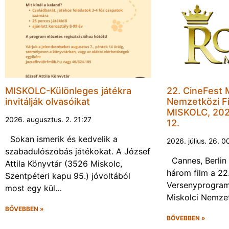
MISKOLC-Különleges játékra
22. CineFest 
invitálják olvasóikat
Nemzetközi Fi
MISKOLC, 202
2026. augusztus. 2. 21:27
12.
Sokan ismerik és kedvelik a
2026. július. 26. 0
szabadulószobás játékokat. A József
Cannes, Berlin 
Attila Könyvtár (3526 Miskolc,
három film a 22
Szentpéteri kapu 95.) jóvoltából
Versenyprogram
most egy kül…
Miskolci Nemzet
BŐVEBBEN »
BŐVEBBEN »