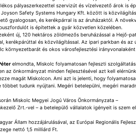
alékos pályaszerkezettel szervizút és vízelvezető árok is ép
 Joyson Safety Systems Hungary Kft. között is közvilágítás
hető gyalogosan, és kerékpárral is az áruházaktól. A növek
szfordulót is építettek a gyár közvetlen közelében.
észeként új, 120 hektáros zöldmezős beruházással a Hejő-pa
, kerékpárúttal és közvilágítással. Az ipari parkban és az 
kolc környezetbarát és okos városfejlesztési irányvonalaként
Péter
elmondta, Miskolc folyamatosan fejleszti szolgáltatása
en az önkormányzat minden fejlesztésével azt kell elérnünk
ezze magát Miskolcon. Ami azt is jelenti, hogy folyamatos
e többet tudunk nyújtani. Megéri betelepülni, megéri maradn
 során Miskolc Megyei Jogú Város Önkormányzata –
elő Zrt.-vel – a betelepülő vállalatok igényeit is szem el
gyar Állam hozzájárulásával, az Európai Regionális Fejlesz
ege nettó 1,5 milliárd Ft.