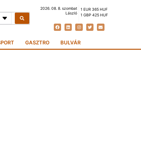
2026. 08. 8. szombat
1 EUR 365 HUF
László
1 GBP 425 HUF
SPORT
GASZTRO
BULVÁR