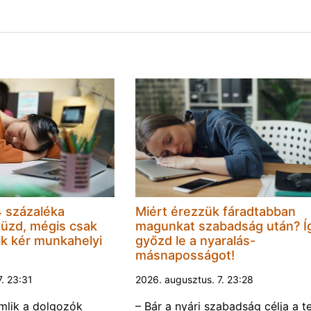
 százaléka
Miért érezzük fáradtabban
küzd, mégis csak
magunkat szabadság után? Í
k kér munkahelyi
győzd le a nyaralás-
másnaposságot!
7. 23:31
2026. augusztus. 7. 23:28
omlik a dolgozók
– Bár a nyári szabadság célja a te