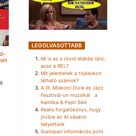
LEGOLVASOTTABB
d-
Mi is az a rövid ellátási lánc,
hét
azaz a REL?
Mit jelentenek a tojásokon
látható számok?
tó
A IX. Miskolci Dixie és Jazz
Fesztivál-on muzsikál a
Kamilka & Pesti Sikk
Reális forgatókönyv, hogy
jövőre az AI vásárol
helyettünk
Gumiipari információs pont