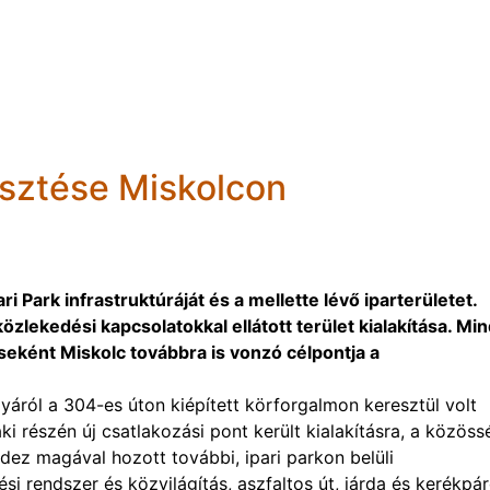
lesztése Miskolcon
ari Park infrastruktúráját és a mellette lévő iparterületet.
közlekedési kapcsolatokkal ellátott terület kialakítása. Mi
ként Miskolc továbbra is vonzó célpontja a
yáról a 304-es úton kiépített körforgalmon keresztül volt
i részén új csatlakozási pont került kialakításra, a közöss
dez magával hozott további, ipari parkon belüli
ési rendszer és közvilágítás, aszfaltos út, járda és kerékpá