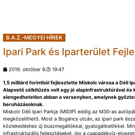
B.A.Z.-MEGYEI HÍREK
Ipari Park és Iparterület Fej
2019. október 8.
19:47
1,5 milliárd forintból fejlesztette Miskolc városa a Déli Ip
Alapvető célkitűzés volt egy jó alapinfrastruktúrával és 
elengedhetetlen abban a versenyben, amelynek győztese
beruházásoknak.
Miskolc Déli Ipari Parkja (MIDIP) eddig az M30-as autópál
megközelíthető. Most a Bogáncs utcán, az ipari park észak
közlekedéshez új buszmegállókkal, gyalogátkelőkkel. Min
infrastrukturális fejlesztéseket, így a csapadékvíz-elvezet