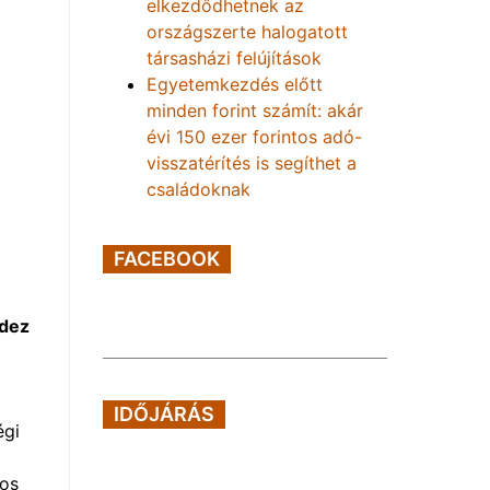
elkezdődhetnek az
országszerte halogatott
társasházi felújítások
Egyetemkezdés előtt
minden forint számít: akár
évi 150 ezer forintos adó-
visszatérítés is segíthet a
családoknak
FACEBOOK
ndez
IDŐJÁRÁS
égi
ros