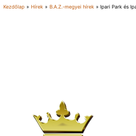
Kezdőlap
»
Hírek
»
B.A.Z.-megyei hírek
»
Ipari Park és I