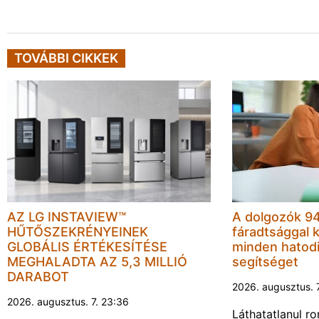
TOVÁBBI CIKKEK
AZ LG INSTAVIEW™
A dolgozók 94
HŰTŐSZEKRÉNYEINEK
fáradtsággal 
GLOBÁLIS ÉRTÉKESÍTÉSE
minden hatodi
MEGHALADTA AZ 5,3 MILLIÓ
segítséget
DARABOT
2026. augusztus. 
2026. augusztus. 7. 23:36
Láthatatlanul r