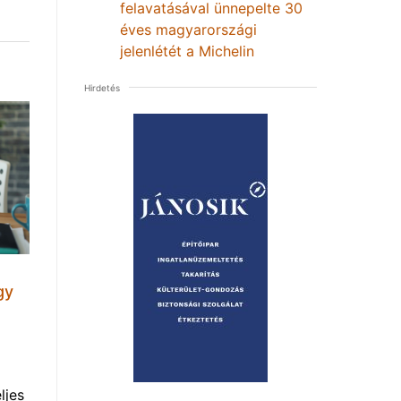
felavatásával ünnepelte 30
éves magyarországi
jelenlétét a Michelin
Hirdetés
gy
ljes