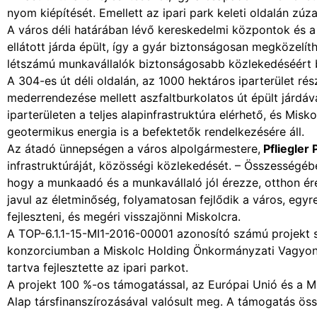
nyom kiépítését. Emellett az ipari park keleti oldalán zúz
A város déli határában lévő kereskedelmi központok és a
ellátott járda épült, így a gyár biztonságosan megközelít
létszámú munkavállalók biztonságosabb közlekedéséért bu
A 304-es út déli oldalán, az 1000 hektáros iparterület r
mederrendezése mellett aszfaltburkolatos út épült járdával
iparterületen a teljes alapinfrastruktúra elérhető, és Mis
geotermikus energia is a befektetők rendelkezésére áll.
Az átadó ünnepségen a város alpolgármestere,
Pfliegler 
infrastruktúráját, közösségi közlekedését. – Összességéb
hogy a munkaadó és a munkavállaló jól érezze, otthon ér
javul az életminőség, folyamatosan fejlődik a város, egyr
fejleszteni, és megéri visszajönni Miskolcra.
A TOP-6.1.1-15-MI1-2016-00001 azonosító számú projekt
konzorciumban a Miskolc Holding Önkormányzati Vagyonkez
tartva fejlesztette az ipari parkot.
A projekt 100 %-os támogatással, az Európai Unió és a Ma
Alap társfinanszírozásával valósult meg. A támogatás össz