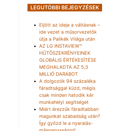
LEGUTÓBBI BEJEGYZÉSEK
Eljött az ideje a váltásnak –
ide vezet a műsorvezetők
útja a Palikék Világa után
AZ LG INSTAVIEW™
HŰTŐSZEKRÉNYEINEK
GLOBÁLIS ÉRTÉKESÍTÉSE
MEGHALADTA AZ 5,3
MILLIÓ DARABOT
A dolgozók 94 százaléka
fáradtsággal küzd, mégis
csak minden hatodik kér
munkahelyi segítséget
Miért érezzük fáradtabban
magunkat szabadság után?
Így győzd le a nyaralás-
másnaposságot!