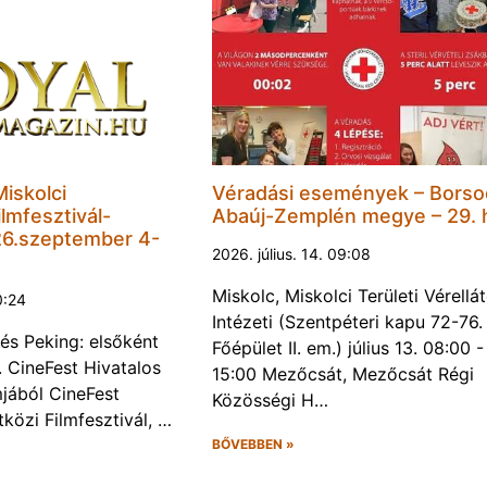
Miskolci
Véradási események – Borso
lmfesztivál-
Abaúj-Zemplén megye – 29. 
6.szeptember 4-
2026. július. 14. 09:08
Miskolc, Miskolci Területi Vérellá
0:24
Intézeti (Szentpéteri kapu 72-76.
és Peking: elsőként
Főépület II. em.) július 13. 08:00 -
. CineFest Hivatalos
15:00 Mezőcsát, Mezőcsát Régi
jából CineFest
Közösségi H…
közi Filmfesztivál, …
BŐVEBBEN »