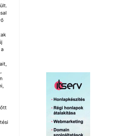
ült.
sal
vő
tak
új
 a
it,
,
an
i,
őtt
tési