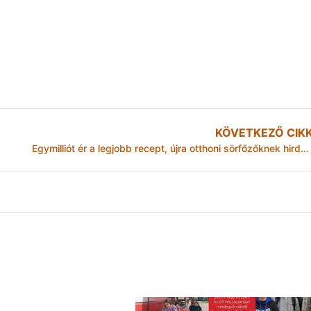
KÖVETKEZŐ CIK
Egymilliót ér a legjobb recept, újra otthoni sörfőzőknek hirdet versenyt a Soproni