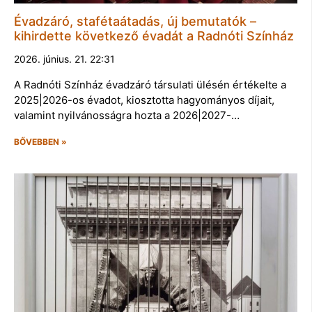
Évadzáró, stafétaátadás, új bemutatók –
kihirdette következő évadát a Radnóti Színház
2026. június. 21. 22:31
A Radnóti Színház évadzáró társulati ülésén értékelte a
2025|2026-os évadot, kiosztotta hagyományos díjait,
valamint nyilvánosságra hozta a 2026|2027-…
BŐVEBBEN »