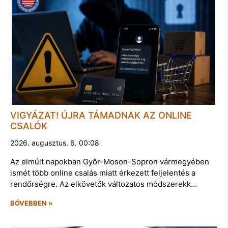
VIGYÁZAT! ÚJRA TÁMADNAK AZ ONLINE
CSALÓK
2026. augusztus. 6. 00:08
Az elmúlt napokban Győr-Moson-Sopron vármegyében
ismét több online csalás miatt érkezett feljelentés a
rendőrségre. Az elkövetők változatos módszerekk…
BŐVEBBEN »