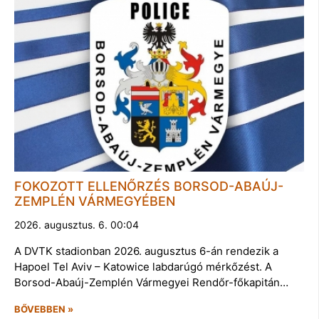
FOKOZOTT ELLENŐRZÉS BORSOD-ABAÚJ-
ZEMPLÉN VÁRMEGYÉBEN
2026. augusztus. 6. 00:04
A DVTK stadionban 2026. augusztus 6-án rendezik a
Hapoel Tel Aviv – Katowice labdarúgó mérkőzést. A
Borsod-Abaúj-Zemplén Vármegyei Rendőr-főkapitán…
BŐVEBBEN »