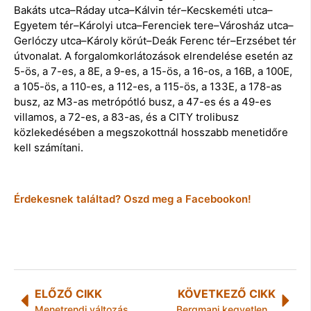
Bakáts utca–Ráday utca–Kálvin tér–Kecskeméti utca–
Egyetem tér–Károlyi utca–Ferenciek tere–Városház utca–
Gerlóczy utca–Károly körút–Deák Ferenc tér–Erzsébet tér
útvonalat. A forgalomkorlátozások elrendelése esetén az
5-ös, a 7-es, a 8E, a 9-es, a 15-ös, a 16-os, a 16B, a 100E,
a 105-ös, a 110-es, a 112-es, a 115-ös, a 133E, a 178-as
busz, az M3-as metrópótló busz, a 47-es és a 49-es
villamos, a 72-es, a 83-as, és a CITY trolibusz
közlekedésében a megszokottnál hosszabb menetidőre
kell számítani.
Érdekesnek találtad? Oszd meg a Facebookon!
ELŐZŐ CIKK
KÖVETKEZŐ CIKK
Menetrendi változások a H6-os HÉV vonalán október 5-től november 10-ig
„Bergmani kegyetlenséggel előállított megfigyelőállás”