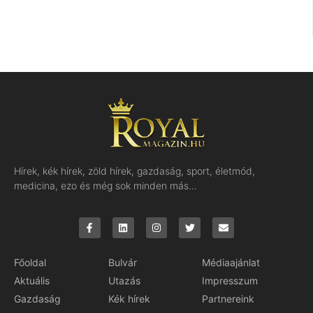
Hírek, kék hírek, zöld hírek, gazdaság, sport, életmód,
medicina, ezo és még sok minden más…
Főoldal
Bulvár
Médiaajánlat
Aktuális
Utazás
Impresszum
Gazdaság
Kék hírek
Partnereink