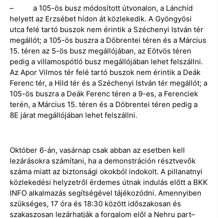
– a 105-ös busz módosított útvonalon, a Lánchíd
helyett az Erzsébet hídon át közlekedik. A Gyöngyösi
utca felé tartó buszok nem érintik a Széchenyi István tér
megállót; a 105-ös buszra a Döbrentei téren és a Március
15. téren az 5-ös busz megállójában, az Eötvös téren
pedig a villamospótló busz megállójában lehet felszállni.
Az Apor Vilmos tér felé tartó buszok nem érintik a Deák
Ferenc tér, a Hild tér és a Széchenyi István tér megállót; a
105-ös buszra a Deák Ferenc téren a 9-es, a Ferenciek
terén, a Március 15. téren és a Döbrentei téren pedig a
8E járat megállójában lehet felszállni.
Október 6-án, vasárnap csak abban az esetben kell
lezárásokra számítani, ha a demonstráción résztvevők
száma miatt az biztonsági okokból indokolt. A pillanatnyi
közlekedési helyzetről érdemes útnak indulás előtt a BKK
INFO alkalmazás segítségével tájékozódni. Amennyiben
szükséges, 17 óra és 18:30 között időszakosan és
szakaszosan lezárhatják a forgalom elől a Nehru part–