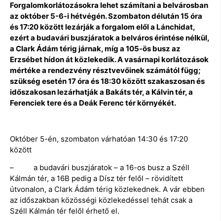
Forgalomkorlátozásokra lehet számítani a belvárosban
az október 5-6-i hétvégén. Szombaton délután 15 óra
és 17:20 között lezárják a forgalom elől a Lánchidat,
ezért a budavári buszjáratok a belváros érintése nélkül,
a Clark Ádám térig járnak, míg a 105-ös busz az
Erzsébet hídon át közlekedik. A vasárnapi korlátozások
mértéke a rendezvény résztvevőinek számától függ;
szükség esetén 17 óra és 18:30 között szakaszosan és
időszakosan lezárhatják a Bakáts tér, a Kálvin tér, a
Ferenciek tere és a Deák Ferenc tér környékét.
Október 5-én, szombaton várhatóan 14:30 és 17:20
között
– a budavári buszjáratok – a 16-os busz a Széll
Kálmán tér, a 16B pedig a Dísz tér felől – rövidített
útvonalon, a Clark Ádám térig közlekednek. A vár ebben
az időszakban közösségi közlekedéssel tehát csak a
Széll Kálmán tér felől érhető el.