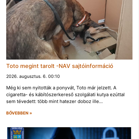
Toto megint tarolt -NAV sajtóinformáció
2026. augusztus. 6. 00:10
Még ki sem nyitották a ponyvát, Toto már jelzett. A
cigaretta- és kábítószerkereső szolgálati kutya ezúttal
sem tévedett: több mint hatezer doboz ille…
BŐVEBBEN »