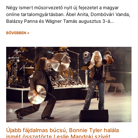
Négy ismert műsorvezető nyit új fejezetet a magyar
online tartalomgyártásban. Ábel Anita, Dombóvári Vanda,
Balázsy Panna és Wágner Tamás augusztus 3-á…
BŐVEBBEN »
Újabb fájdalmas búcsú, Bonnie Tyler halála
ismét összetörte Leslie Mandoki szívét