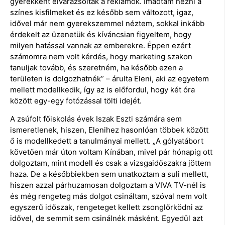
gyerekként elvarázsoltak a reklámok. Imádtam nézni a
színes kisfilmeket és ez később sem változott, igaz,
idővel már nem gyerekszemmel néztem, sokkal inkább
érdekelt az üzenetük és kíváncsian figyeltem, hogy
milyen hatással vannak az emberekre. Éppen ezért
számomra nem volt kérdés, hogy marketing szakon
tanuljak tovább, és szeretném, ha később ezen a
területen is dolgozhatnék” – árulta Eleni, aki az egyetem
mellett modellkedik, így az is előfordul, hogy két óra
között egy-egy fotózással tölti idejét.
A zsúfolt főiskolás évek Iszak Eszti számára sem
ismeretlenek, hiszen, Elenihez hasonlóan többek között
ő is modellkedett a tanulmányai mellett. „A gólyatábort
követően már úton voltam Kínában, mivel pár hónapig ott
dolgoztam, mint modell és csak a vizsgaidőszakra jöttem
haza. De a későbbiekben sem unatkoztam a suli mellett,
hiszen azzal párhuzamosan dolgoztam a VIVA TV-nél is
és még rengeteg más dolgot csináltam, szóval nem volt
egyszerű időszak, rengeteget kellett zsonglőrködni az
idővel, de semmit sem csinálnék másként. Egyedül azt