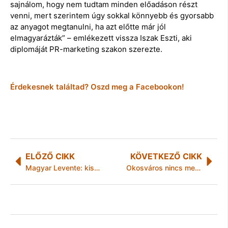
sajnálom, hogy nem tudtam minden előadáson részt
venni, mert szerintem úgy sokkal könnyebb és gyorsabb
az anyagot megtanulni, ha azt előtte már jól
elmagyarázták” – emlékezett vissza Iszak Eszti, aki
diplomáját PR-marketing szakon szerezte.
Érdekesnek találtad? Oszd meg a Facebookon!
ELŐZŐ CIKK
KÖVETKEZŐ CIKK
Magyar Levente: kis- és középvállalkozói réteg nélkül egyetlen ország gazdasága sem lehet sikeres
Okosváros nincs megújuló energia nélkül