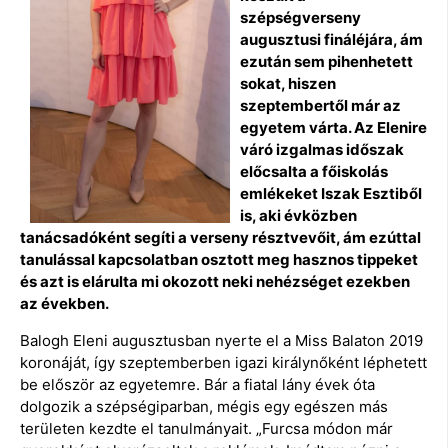
szépségverseny
augusztusi fináléjára, ám
ezután sem pihenhetett
sokat, hiszen
szeptembertől már az
egyetem várta. Az Elenire
váró izgalmas időszak
előcsalta a főiskolás
emlékeket Iszak Esztiből
is, aki évközben
tanácsadóként segíti a verseny résztvevőit, ám ezúttal
tanulással kapcsolatban osztott meg hasznos tippeket
és azt is elárulta mi okozott neki nehézséget ezekben
az években.
Balogh Eleni augusztusban nyerte el a Miss Balaton 2019
koronáját, így szeptemberben igazi királynőként léphetett
be először az egyetemre. Bár a fiatal lány évek óta
dolgozik a szépségiparban, mégis egy egészen más
területen kezdte el tanulmányait. „Furcsa módon már