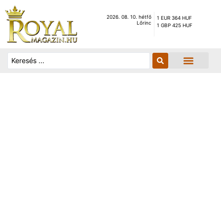
2026. 08. 10. hétfő
1 EUR 364 HUF
Lőrinc
1 GBP 425 HUF