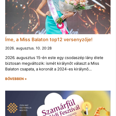
Íme, a Miss Balaton top12 versenyzője!
2026. augusztus. 10. 20:28
2026. augusztus 15-én este egy csodaszép lány élete
biztosan megváltozik: ismét királynőt választ a Miss
Balaton csapata, a koronát a 2024-es királynő…
BŐVEBBEN »