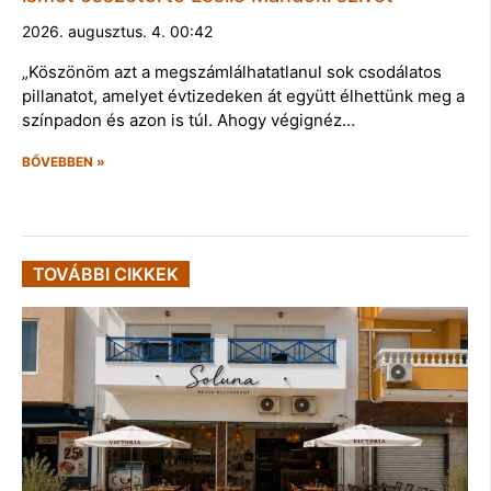
2026. augusztus. 4. 00:42
„Köszönöm azt a megszámlálhatatlanul sok csodálatos
pillanatot, amelyet évtizedeken át együtt élhettünk meg a
színpadon és azon is túl. Ahogy végignéz…
BŐVEBBEN »
TOVÁBBI CIKKEK