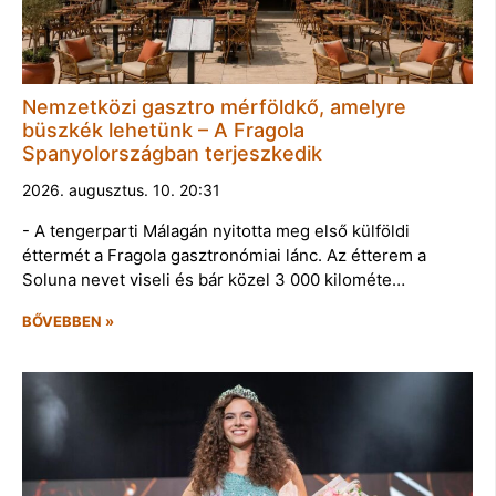
Nemzetközi gasztro mérföldkő, amelyre
büszkék lehetünk – A Fragola
Spanyolországban terjeszkedik
2026. augusztus. 10. 20:31
- A tengerparti Málagán nyitotta meg első külföldi
éttermét a Fragola gasztronómiai lánc. Az étterem a
Soluna nevet viseli és bár közel 3 000 kilométe…
BŐVEBBEN »