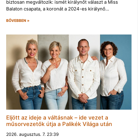
biztosan megváltozik: ismét királynőt választ a Miss
Balaton csapata, a koronát a 2024-es királynő…
BŐVEBBEN »
Eljött az ideje a váltásnak – ide vezet a
műsorvezetők útja a Palikék Világa után
2026. augusztus. 7. 23:39