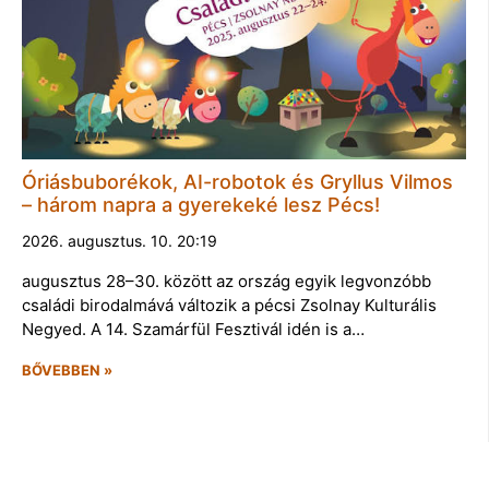
Óriásbuborékok, AI-robotok és Gryllus Vilmos
– három napra a gyerekeké lesz Pécs!
2026. augusztus. 10. 20:19
augusztus 28–30. között az ország egyik legvonzóbb
családi birodalmává változik a pécsi Zsolnay Kulturális
Negyed. A 14. Szamárfül Fesztivál idén is a…
BŐVEBBEN »