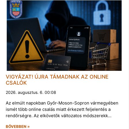
VIGYÁZAT! ÚJRA TÁMADNAK AZ ONLINE
CSALÓK
2026. augusztus. 6. 00:08
Az elmúlt napokban Győr-Moson-Sopron vármegyében
ismét több online csalás miatt érkezett feljelentés a
rendőrségre. Az elkövetők változatos módszerekk…
BŐVEBBEN »