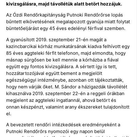
kivizsgálásra, majd távollétük alatt betört hozzájuk.
Az Ózdi Rendőrkapitányság Putnoki Rendőrőrse lopás
bűntett elkövetésének megalapozott gyanúja miatt folytat
büntetőeljárást egy 45 éves edelényi férfival szemben.
A gyanúsított 2019. szeptember 21-én magát a
kazincbarcikai kórház munkatársának kiadva felhívott egy
85 éves aggteleki férfit telefonon, majd elmondta, hogy
másnap sürgősen be kell mennie a kórházba a fiával
együtt egy fontos kivizsgálásra. A sértett így is tett,
hozzátartozójával együtt bement a megjelölt
egészségügyi intézménybe, azonban ott tájékoztatták,
hogy nem várják őket. M. Sándor a házigazdák távollétét
kihasználva 2019. szeptember 22-én a reggeli órákban
megjelent az aggteleki ingatlannál, ahová betört és
onnan készpénzt, valamint arany ékszereket tulajdonított
el.
A bevezetett rendőri intézkedések eredményeként a
Putnoki Rendőrőrs nyomozói egy napon belül