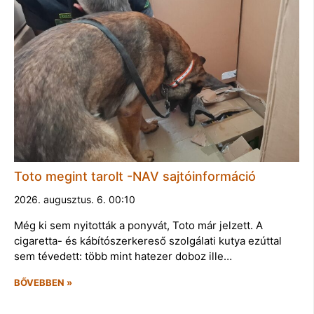
Toto megint tarolt -NAV sajtóinformáció
2026. augusztus. 6. 00:10
Még ki sem nyitották a ponyvát, Toto már jelzett. A
cigaretta- és kábítószerkereső szolgálati kutya ezúttal
sem tévedett: több mint hatezer doboz ille…
BŐVEBBEN »