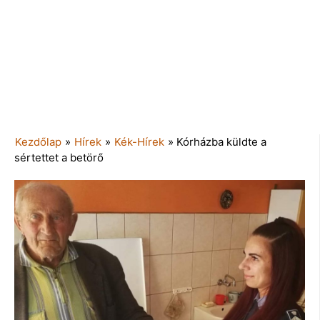
Kezdőlap
»
Hírek
»
Kék-Hírek
»
Kórházba küldte a
sértettet a betörő