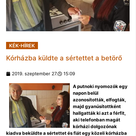
KÉK-HÍREK
Kórházba küldte a sértettet a betörő
2019. szeptember 27.
15:09
A putnoki nyomozók egy
napon belül
azonosították, elfogták,
majd gyanúsítottként
hallgatták ki azt a férfit,
aki telefonban magát
kórházi dolgozónak
kiadva beküldte a sértettet és fiát egy közeli kórházba