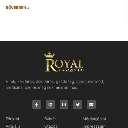
BŐVEBBEN »
Hírek, kék hírek, zöld hírek, gazdaság, sport, életmód,
medicina, ezo és még sok minden más…
Főoldal
Bulvár
Médiaajánlat
Aktuális
Utazás
Impresszum