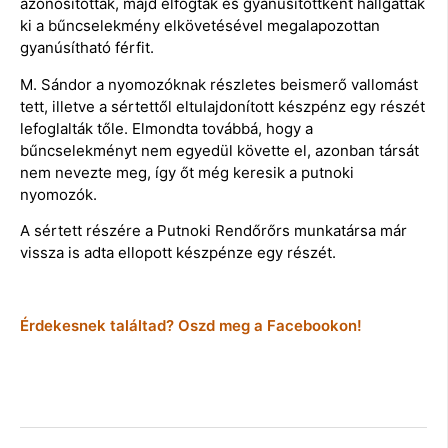
azonosították, majd elfogták és gyanúsítottként hallgatták
ki a bűncselekmény elkövetésével megalapozottan
gyanúsítható férfit.
M. Sándor a nyomozóknak részletes beismerő vallomást
tett, illetve a sértettől eltulajdonított készpénz egy részét
lefoglalták tőle. Elmondta továbbá, hogy a
bűncselekményt nem egyedül követte el, azonban társát
nem nevezte meg, így őt még keresik a putnoki
nyomozók.
A sértett részére a Putnoki Rendőrőrs munkatársa már
vissza is adta ellopott készpénze egy részét.
Érdekesnek találtad? Oszd meg a Facebookon!