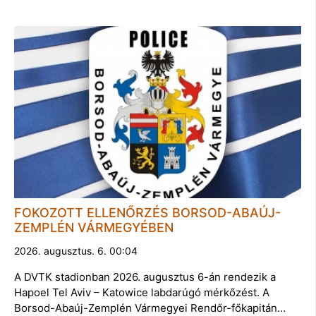
FOKOZOTT ELLENŐRZÉS BORSOD-ABAÚJ-
ZEMPLÉN VÁRMEGYÉBEN
2026. augusztus. 6. 00:04
A DVTK stadionban 2026. augusztus 6-án rendezik a
Hapoel Tel Aviv – Katowice labdarúgó mérkőzést. A
Borsod-Abaúj-Zemplén Vármegyei Rendőr-főkapitán…