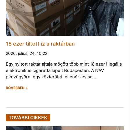
18 ezer tiltott íz a raktárban
2026. július. 24. 10:22
Egy nyitott raktár ajtaja mögött több mint 18 ezer illegális
elektronikus cigaretta lapult Budapesten. A NAV
pénzügyőrei egy közterületi ellenőrzés so…
BŐVEBBEN »
TOVÁBBI CIKKEK