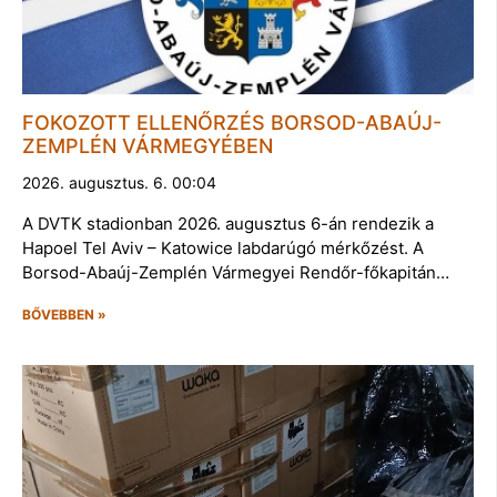
FOKOZOTT ELLENŐRZÉS BORSOD-ABAÚJ-
ZEMPLÉN VÁRMEGYÉBEN
2026. augusztus. 6. 00:04
A DVTK stadionban 2026. augusztus 6-án rendezik a
Hapoel Tel Aviv – Katowice labdarúgó mérkőzést. A
Borsod-Abaúj-Zemplén Vármegyei Rendőr-főkapitán…
BŐVEBBEN »