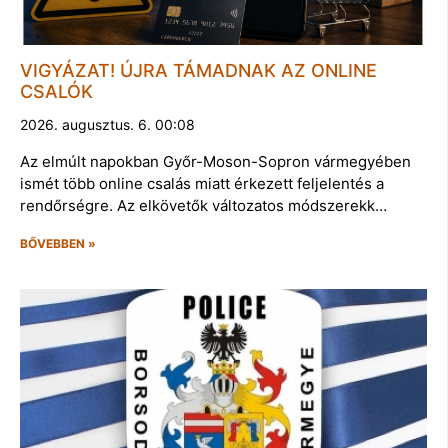
VIGYÁZAT! ÚJRA TÁMADNAK AZ ONLINE
CSALÓK
2026. augusztus. 6. 00:08
Az elmúlt napokban Győr-Moson-Sopron vármegyében
ismét több online csalás miatt érkezett feljelentés a
rendőrségre. Az elkövetők változatos módszerekk…
BŐVEBBEN »