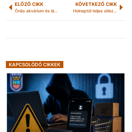
ELŐZŐ CIKK
KÖVETKEZŐ CIKK
Óriás akvárium és látványkonyha a „Kapj rá!” standján
Holnaptól teljes útlezárás a 26-os számú főúton
KAPCSOLÓDÓ CIKKEK