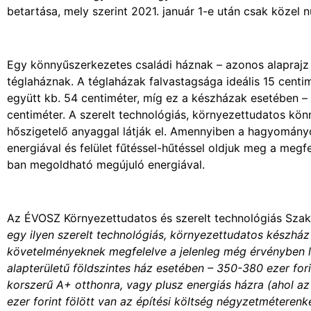
betartása, mely szerint 2021. január 1-e után csak közel n
Egy könnyűszerkezetes családi háznak – azonos alaprajz 
téglaháznak. A téglaházak falvastagsága ideális 15 centi
együtt kb. 54 centiméter, míg ez a készházak esetében –
centiméter. A szerelt technológiás, környezettudatos kön
hőszigetelő anyaggal látják el. Amennyiben a hagyomány
energiával és felület fűtéssel-hűtéssel oldjuk meg a megf
ban megoldható megújuló energiával.
Az ÉVOSZ Környezettudatos és szerelt technológiás Szak
egy ilyen szerelt technológiás, környezettudatos készház 
követelményeknek megfelelve a jelenleg még érvényben 
alapterületű földszintes ház esetében – 350-380 ezer fo
korszerű A+ otthonra, vagy plusz energiás házra (ahol az
ezer forint fölött van az építési költség négyzetméteren