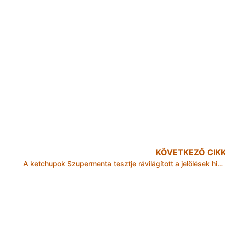
KÖVETKEZŐ CIK
A ketchupok Szupermenta tesztje rávilágított a jelölések hibás gyakorlatára