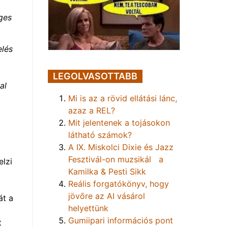
ges
elés
LEGOLVASOTTABB
al
Mi is az a rövid ellátási lánc,
azaz a REL?
Mit jelentenek a tojásokon
látható számok?
A IX. Miskolci Dixie és Jazz
Fesztivál-on muzsikál a
elzi
Kamilka & Pesti Sikk
Reális forgatókönyv, hogy
jövőre az AI vásárol
át a
helyettünk
Gumiipari információs pont
t