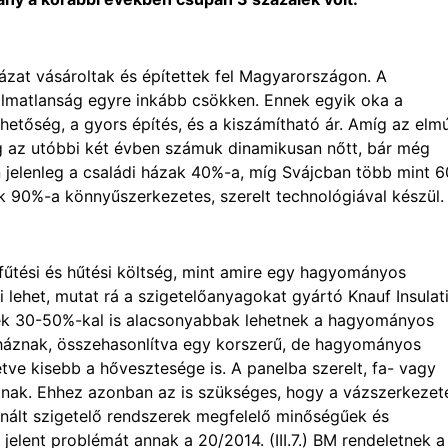
ázat vásároltak és építettek fel Magyarországon. A
lmatlanság egyre inkább csökken. Ennek egyik oka a
hetőség, a gyors építés, és a kiszámítható ár. Amíg az elmú
g az utóbbi két évben számuk dinamikusan nőtt, bár még
n jelenleg a családi házak 40%-a, míg Svájcban több mint 
 90%-a könnyűszerkezetes, szerelt technológiával készül.
űtési és hűtési költség, mint amire egy hagyományos
i lehet, mutat rá a szigetelőanyagokat gyártó Knauf Insulat
gek 30-50%-kal is alacsonyabbak lehetnek a hagyományos
háznak, összehasonlítva egy korszerű, de hagyományos
etve kisebb a hővesztesége is. A panelba szerelt, fa- vagy
tnak. Ehhez azonban az is szükséges, hogy a vázszerkezet
sznált szigetelő rendszerek megfelelő minőségűek és
elent problémát annak a 20/2014. (III.7.) BM rendeletnek a