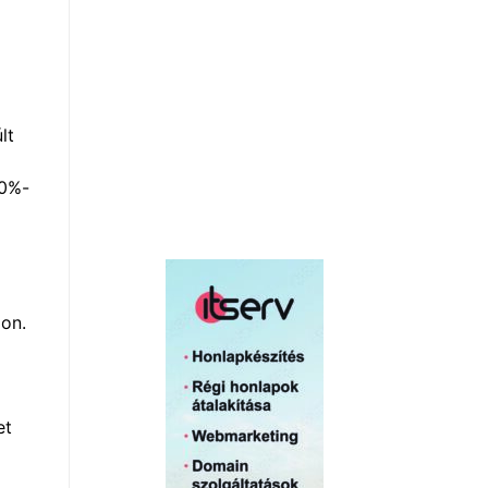
lt
60%-
ion.
et