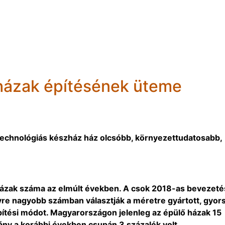
házak építésének üteme
technológiás készház ház olcsóbb, környezettudatosabb,
zházak száma az elmúlt években. A csok 2018-as bevezeté
egyre nagyobb számban választják a méretre gyártott, gyor
építési módot. Magyarországon jelenleg az épülő házak 15
ány a korábbi években csupán 3 százalék volt.