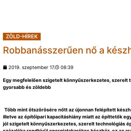
ZÖLD-HÍREK
Robbanásszerűen nő a kész
2019. szeptember 17.
08:39
Egy megfelelően szigetelt könnyűszerkezetes, szerelt 
gyorsabb és zöldebb
Több mint ötszörösére nőtt az újonnan felépített kés
illetve az építőipari kapacitáshiány miatt az építtetők 
jól szigetelt könnyűszerkezetes, szerelt technológiás 
százaléka rendkívül energiatakarékos készház, ez az ar