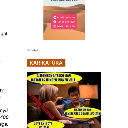
ggal
Hirdetés
%-
KARIKATÚRA
gy-
i
ényű
 400
ége.