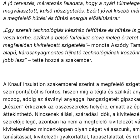
A jó tervezés, méretezés feladata, hogy a nyári túlmeleged
megválasztott, külső hőszigetelés. Ezért jóval kisebb 
a megfelelő hűtési és fűtési energia előállítására.”
„Egy szerelt technológiás készház felfűtése és hűtése is
veszi körbe, ezáltal a belső falfelület eleve meleg érzete
megfelelően kivitelezett szigetelés”
– mondta Aszódy Tamás
alapú, károsanyagmentes fújható technológiának köszönhe
jobb lesz”
– tette hozzá a szakember.
A Knauf Insulation szakemberei szerint a megfelelő szig
szempontjából is fontos, hiszen míg a tégla és szilikát 
mozog, addig az ásványi anyaggal hangszigetelt gipszkar
„készen” érkeznek az összeszerelés helyére, emiatt az épí
áttekinthető. Nincsenek állási, száradási idők, a kivitele
szerelőjellegű, azonban ha nem a megfelelő kivitelezőt vá
kivitelezéshez mindenképpen olyan céget válasszunk, ame
tanúsítással, kivitelezői gyakorlattal, tapasztalattal, és 