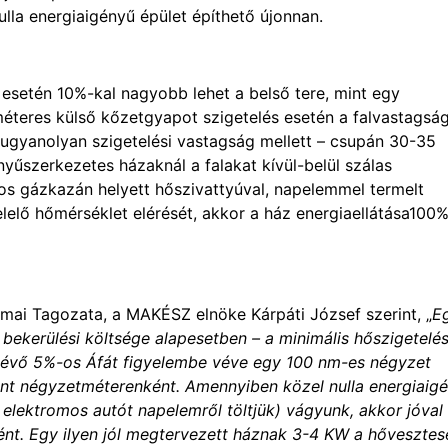
ulla energiaigényű épület építhető újonnan.
esetén 10%-kal nagyobb lehet a belső tere, mint egy
méteres külső kőzetgyapot szigetelés esetén a falvastagsá
 ugyanolyan szigetelési vastagság mellett – csupán 30-35
nyűszerkezetes házaknál a falakat kívül-belül szálas
os gázkazán helyett hőszivattyúval, napelemmel termelt
elelő hőmérséklet elérését, akkor a ház energiaellátása100
mai Tagozata, a MAKÉSZ elnöke Kárpáti József szerint, „
E
bekerülési költsége alapesetben – a minimális hőszigetelés
lévő 5%-os Áfát figyelembe véve egy 100 nm-es négyzet
rint négyzetméterenként. Amennyiben közel nulla energiaig
 elektromos autót napelemről töltjük) vágyunk, akkor jóval
ként. Egy ilyen jól megtervezett háznak 3-4 KW a hővesztes