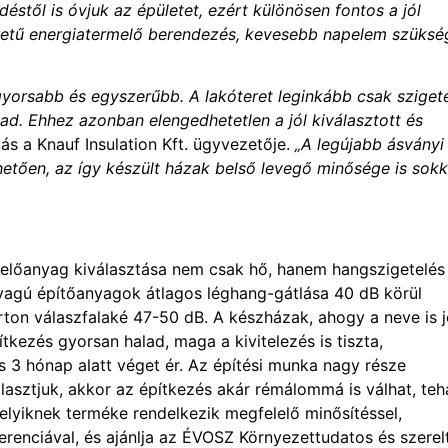
éstől is óvjuk az épületet, ezért különösen fontos a jól
méretű energiatermelő berendezés, kevesebb napelem szüksé
 gyorsabb és egyszerűbb. A lakóteret leginkább csak sziget
t ad. Ehhez azonban elengedhetetlen a jól
kiválasztott és
 a Knauf Insulation Kft. ügyvezetője.
„A legújabb ásványi
tően, az így készült házak belső levegő minősége is sokk
etelőanyag kiválasztása nem csak hő, hanem hangszigetelés
anyagú építőanyagok átlagos léghang-gátlása 40 dB körül
ton válaszfalaké 47-50 dB. A készházak, ahogy a neve is j
tkezés gyorsan halad, maga a kivitelezés is tiszta,
zés 3 hónap alatt véget ér. Az építési munka nagy része
lasztjuk, akkor az építkezés akár rémálommá is válhat, teh
lyiknek terméke rendelkezik megfelelő minősítéssel,
referenciával, és ajánlja az ÉVOSZ Környezettudatos és szerel