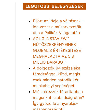
LEGUTÓBBI BEJEGYZÉSEK
Eljött az ideje a váltásnak –
ide vezet a műsorvezetők
útja a Palikék Világa után
AZ LG INSTAVIEW™
HŰTŐSZEKRÉNYEINEK
GLOBÁLIS ÉRTÉKESÍTÉSE
MEGHALADTA AZ 5,3
MILLIÓ DARABOT
A dolgozók 94 százaléka
fáradtsággal küzd, mégis
csak minden hatodik kér
munkahelyi segítséget
Miért érezzük fáradtabban
magunkat szabadság után?
Így győzd le a nyaralás-
másnaposságot!