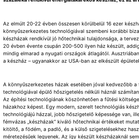
Az elmúlt 20-22 évben összesen körülbelül 16 ezer készh
könnyűszerkezetes technológiával szembeni korábbi biza
készházak rendkívül jó hőtechnikai tulajdonsága, a tervez
20 évben évente csupán 200-500 ilyen ház készült, addi
mindig elmarad a nyugati országok átlagától. Ausztriába
a készház – ugyanakkor az USA-ban az elkészült épületek
A könnyűszerkezetes házak esetében jóval kedvezőbb a f
technológiával épülő hőszigetelés nélküli háznál számítan
Az építési technológiának köszönhetően a fűtési költsé
házakhoz képest. Egy modern, szerelt technológiás kész
technológiájú házzal, jobb hőszigetelő képessége van, ill
fémvázas „készházak” kiváló hőtechnikai értékeket muta
kitöltő, a födém, a padló, és a külső szigetelésekhez ha
méretezésűek legyenek. Az így készült készházaknál sem j