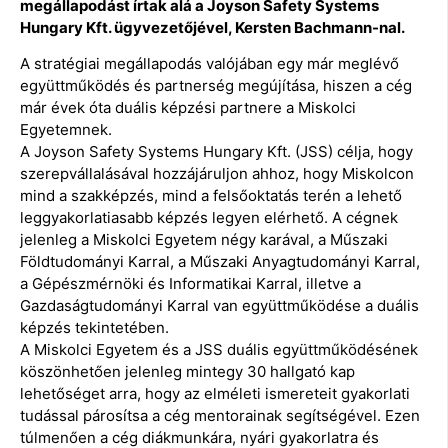
megállapodást írtak alá a Joyson Safety Systems
Hungary Kft. ügyvezetőjével, Kersten Bachmann-nal.
A stratégiai megállapodás valójában egy már meglévő
együttműködés és partnerség megújítása, hiszen a cég
már évek óta duális képzési partnere a Miskolci
Egyetemnek.
A Joyson Safety Systems Hungary Kft. (JSS) célja, hogy
szerepvállalásával hozzájáruljon ahhoz, hogy Miskolcon
mind a szakképzés, mind a felsőoktatás terén a lehető
leggyakorlatiasabb képzés legyen elérhető. A cégnek
jelenleg a Miskolci Egyetem négy karával, a Műszaki
Földtudományi Karral, a Műszaki Anyagtudományi Karral,
a Gépészmérnöki és Informatikai Karral, illetve a
Gazdaságtudományi Karral van együttműködése a duális
képzés tekintetében.
A Miskolci Egyetem és a JSS duális együttműködésének
köszönhetően jelenleg mintegy 30 hallgató kap
lehetőséget arra, hogy az elméleti ismereteit gyakorlati
tudással párosítsa a cég mentorainak segítségével. Ezen
túlmenően a cég diákmunkára, nyári gyakorlatra és