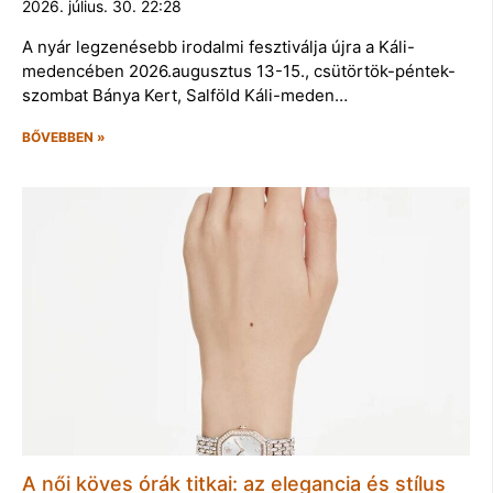
2026. július. 30. 22:28
A nyár legzenésebb irodalmi fesztiválja újra a Káli-
medencében 2026.augusztus 13-15., csütörtök-péntek-
szombat Bánya Kert, Salföld Káli-meden…
BŐVEBBEN »
A női köves órák titkai: az elegancia és stílus