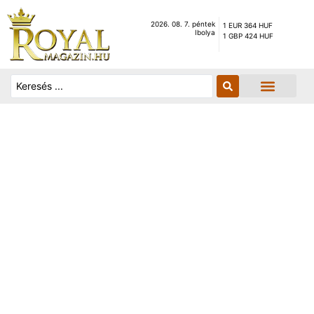
2026. 08. 7. péntek
1 EUR 364 HUF
Ibolya
1 GBP 424 HUF