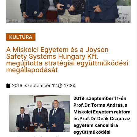
KULTÚRA
A Miskolci Egyetem és a Joyson
Safety Systems Hungary Kft.
megújította stratégiai együttműködési
megállapodását
2019. szeptember 12.
17:34
2019. szeptember 11-én
Prof. Dr. Torma András, a
Miskolci Egyetem rektora
és Prof. Dr. Deák Csaba az
egyetem kancellára
együttműködési