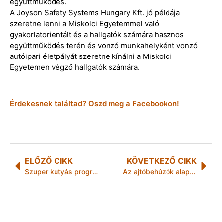
együttműködés.
A Joyson Safety Systems Hungary Kft. jó példája
szeretne lenni a Miskolci Egyetemmel való
gyakorlatorientált és a hallgatók számára hasznos
együttműködés terén és vonzó munkahelyként vonzó
autóipari életpályát szeretne kínálni a Miskolci
Egyetemen végző hallgatók számára.
Érdekesnek találtad? Oszd meg a Facebookon!
ELŐZŐ CIKK
KÖVETKEZŐ CIKK
Szuper kutyás programokkal várnak a VII. Örökbefogadott Állatok Napján
Az ajtóbehúzók alaptulajdonságai és típusai