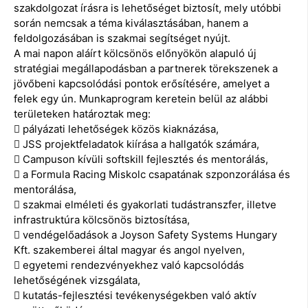
szakdolgozat írásra is lehetőséget biztosít, mely utóbbi
során nemcsak a téma kiválasztásában, hanem a
feldolgozásában is szakmai segítséget nyújt.
A mai napon aláírt kölcsönös előnyökön alapuló új
stratégiai megállapodásban a partnerek törekszenek a
jövőbeni kapcsolódási pontok erősítésére, amelyet a
felek egy ún. Munkaprogram keretein belül az alábbi
területeken határoztak meg:
 pályázati lehetőségek közös kiaknázása,
 JSS projektfeladatok kiírása a hallgatók számára,
 Campuson kívüli softskill fejlesztés és mentorálás,
 a Formula Racing Miskolc csapatának szponzorálása és
mentorálása,
 szakmai elméleti és gyakorlati tudástranszfer, illetve
infrastruktúra kölcsönös biztosítása,
 vendégelőadások a Joyson Safety Systems Hungary
Kft. szakemberei által magyar és angol nyelven,
 egyetemi rendezvényekhez való kapcsolódás
lehetőségének vizsgálata,
 kutatás-fejlesztési tevékenységekben való aktív