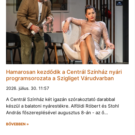
Hamarosan kezdődik a Centrál Színház nyári
programsorozata a Szigliget Várudvarban
2026. július. 30. 11:57
A Centrál Színház két igazán szórakoztató darabbal
készül a balatoni nyárestékre. Alföldi Róbert és Stohl
András főszereplésével augusztus 8-án - az ő…
BŐVEBBEN »