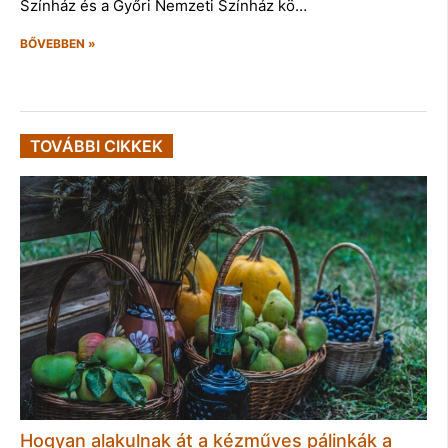
Színház és a Győri Nemzeti Színház kö…
BŐVEBBEN »
TOVÁBBI CIKKEK
Hogyan alakulnak át a kézműves pálinkák a