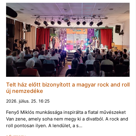
Telt ház előtt bizonyított a magyar rock and roll
új nemzedéke
2026. július. 25. 16:25
Fenyő Miklós munkássága inspirálta a fiatal művészeket
Van zene, amely soha nem megy ki a divatból. A rock and
roll pontosan ilyen. A lendület, a s…