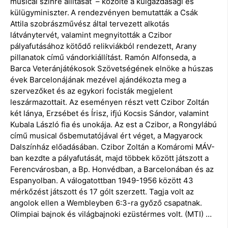
musical színre állítását – közölte a külgazdasági és
külügyminiszter.
A rendezvényen bemutatták a Csák
Attila szobrászművész által tervezett alkotás
látványtervét, valamint megnyitották a Czibor
pályafutásához kötődő relikviákból rendezett, Arany
pillanatok című vándorkiállítást. Ramón Alfonseda, a
Barca Veteránjátékosok Szövetségének elnöke a húszas
évek Barcelonájának mezével ajándékozta meg a
szervezőket és az egykori focisták megjelent
leszármazottait. Az eseményen részt vett Czibor Zoltán
két lánya, Erzsébet és Írisz, ifjú Kocsis Sándor, valamint
Kubala László fia és unokája. Az est a Czibor, a Rongylábú
című musical ősbemutatójával ért véget, a Magyarock
Dalszínház előadásában. Czibor Zoltán a Komáromi MÁV-
ban kezdte a pályafutását, majd többek között játszott a
Ferencvárosban, a Bp. Honvédban, a Barcelonában és az
Espanyolban. A válogatottban 1949-1956 között 43
mérkőzést játszott és 17 gólt szerzett. Tagja volt az
angolok ellen a Wembleyben 6:3-ra győző csapatnak.
Olimpiai bajnok és világbajnoki ezüstérmes volt. (MTI) …