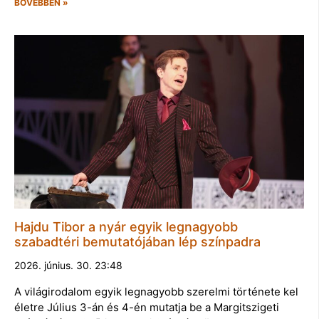
BŐVEBBEN »
Hajdu Tibor a nyár egyik legnagyobb
szabadtéri bemutatójában lép színpadra
2026. június. 30. 23:48
A világirodalom egyik legnagyobb szerelmi története kel
életre Július 3-án és 4-én mutatja be a Margitszigeti