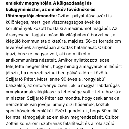
emlékév megnyitóján. A külgazdasági és
külügyminiszter, az emlékév fővédnöke és
főtámogatója elmondta:
Czibor pályafutása azért is
különleges, mert igen viszontagságos évek és
körülmények között hozta ki a maximumot magából. Az
Aranycsapat tagjai a második világháború borzalmai, a
kiépülő kommunista diktatúra, majd az ’56-os forradalom
leverésének árnyékában alkottak hatalmasat. Czibor
igazi, büszke magyar volt, aki nem titkolta
antikommunista nézeteit. Amikor nyilatkozott, sose
felejtette megemlíteni, hogy mindig a magyarok millióiért
játszik, ha nemzeti színekben pályára lép – közölte
Szijjártó Péter. Most lenne 90 éves a „rongylábú”
balszélső, az öntörvényű zseni, aki a magyar labdarúgás
aranykorának világklasszis tehetsége volt – tette hozzá a
miniszter. Szijjártó Péter azt mondta, hogy csak annak a
nemzetnek van jövője, amely őrzi hőseinek, köztük
sporthőseinek emlékét. Ezért gondoltuk, hogy 50 millió
forinttal támogatjuk az emlékév megrendezését, Czibor
Zoltán komáromi szobrának felállítását és a róla szóló