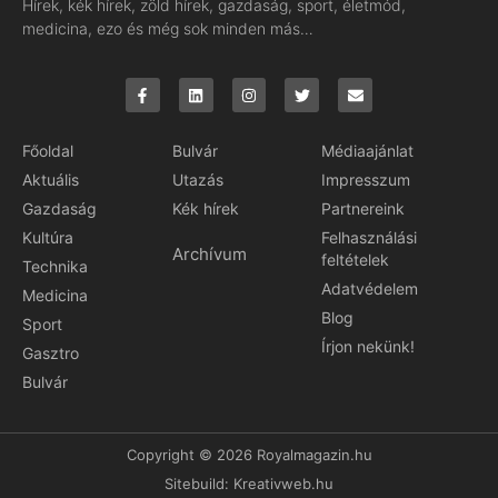
Hírek, kék hírek, zöld hírek, gazdaság, sport, életmód,
medicina, ezo és még sok minden más…
Főoldal
Bulvár
Médiaajánlat
Aktuális
Utazás
Impresszum
Gazdaság
Kék hírek
Partnereink
Kultúra
Felhasználási
Archívum
feltételek
Technika
Adatvédelem
Medicina
Blog
Sport
Írjon nekünk!
Gasztro
Bulvár
Copyright © 2026 Royalmagazin.hu
Sitebuild:
Kreativweb.hu