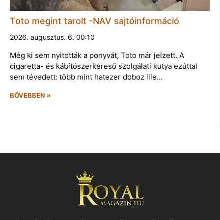
Toto megint tarolt -NAV sajtóinformáció
2026. augusztus. 6. 00:10
Még ki sem nyitották a ponyvát, Toto már jelzett. A
cigaretta- és kábítószerkereső szolgálati kutya ezúttal
sem tévedett: több mint hatezer doboz ille…
BŐVEBBEN »