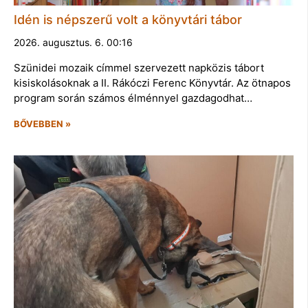
Idén is népszerű volt a könyvtári tábor
2026. augusztus. 6. 00:16
Szünidei mozaik címmel szervezett napközis tábort
kisiskolásoknak a II. Rákóczi Ferenc Könyvtár. Az ötnapos
program során számos élménnyel gazdagodhat…
BŐVEBBEN »