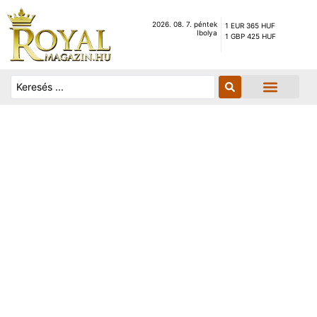
2026. 08. 7. péntek
1 EUR 365 HUF
Ibolya
1 GBP 425 HUF