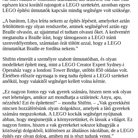
egészen kicsi korától rajongott a LEGO szettekért, azonban egyes
LEGO építési útmutatók kapcsán mindig segítségre volt szüksége.
„A barátom, Lilya leírta nekem az építés lépéseit, amelyeket aztán
feltöltöttem egy olyan rendszerbe, aminek segítségével aztán egy
Braille olvasón, az ujjaimmal el tudtam olvasni őket. A kedvemért
megtanulta a Braille írást, hogy támogasson a LEGO iránti
szenvedélyemben, számtalan órát töltött azzal, hogy a LEGO
útmutatókat Braille-re fordítsa nekem.”
Shifrin elmerült a személyre szabott útmutatóiban, és olyan
modelleket épített meg, mint a LEGO Creator Expert Sydney-i
Operaház vagy a londoni Tower Bridge, utóbbi 850 oldalas volt.
Életében először egymaga is meg tudta építeni a LEGO szetteket
anélkül, hogy valakitől segítséget kellett volna kérnie.
„Ez nagyon fontos egy vak gyerek számára, hiszen nem sok olyan
eset lehetséges, amikor azt mondhatja a szüleinek: Anyu, apu,
nézzétek! Ezt én építettem!” – mondta Shifrin. – „Vak gyerekként
nincsen hozzáférésünk olyan dolgokhoz, amelyek a látó gyerekek
számára megszokottak. A LEGO kockák segítséget nyújtanak
abban, hogy megismerjük a környezetünket, és lássuk a világot. Ez
nagyon fontos, hiszen a vak gyerekeket sokszor kihagyják a
közösségi dolgokból, különösen az általános iskolában, de a LEGO
építés egy olyan dolog, amiben mi is részt tudunk venni.”