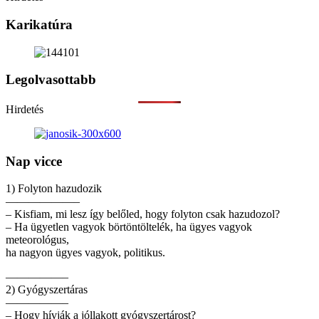
Karikatúra
Legolvasottabb
Hirdetés
Nap vicce
1) Folyton hazudozik
——————–
– Kisfiam, mi lesz így belőled, hogy folyton csak hazudozol?
– Ha ügyetlen vagyok börtöntöltelék, ha ügyes vagyok
meteorológus,
ha nagyon ügyes vagyok, politikus.
—————–
2) Gyógyszertáras
—————–
– Hogy hívják a jóllakott gyógyszertárost?