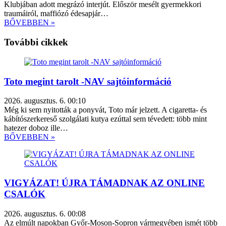
Klubjában adott megrázó interjút. Először mesélt gyermekkori
traumáiról, maffiózó édesapjár…
BŐVEBBEN »
További cikkek
Toto megint tarolt -NAV sajtóinformáció
2026. augusztus. 6. 00:10
Még ki sem nyitották a ponyvát, Toto már jelzett. A cigaretta- és
kábítószerkereső szolgálati kutya ezúttal sem tévedett: több mint
hatezer doboz ille…
BŐVEBBEN »
VIGYÁZAT! ÚJRA TÁMADNAK AZ ONLINE
CSALÓK
2026. augusztus. 6. 00:08
Az elmúlt napokban Győr-Moson-Sopron vármegyében ismét több