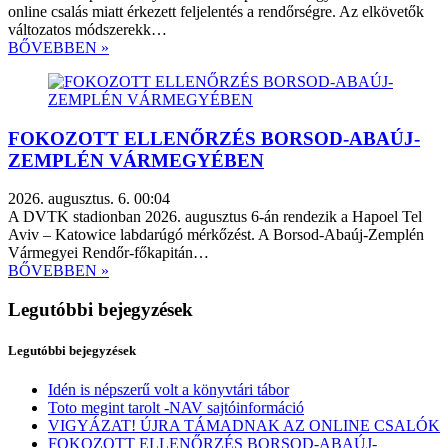
online csalás miatt érkezett feljelentés a rendőrségre. Az elkövetők
változatos módszerekk…
BŐVEBBEN »
FOKOZOTT ELLENŐRZÉS BORSOD-ABAÚJ-
ZEMPLÉN VÁRMEGYÉBEN
2026. augusztus. 6. 00:04
A DVTK stadionban 2026. augusztus 6-án rendezik a Hapoel Tel
Aviv – Katowice labdarúgó mérkőzést. A Borsod-Abaúj-Zemplén
Vármegyei Rendőr-főkapitán…
BŐVEBBEN »
Legutóbbi bejegyzések
Legutóbbi bejegyzések
Idén is népszerű volt a könyvtári tábor
Toto megint tarolt -NAV sajtóinformáció
VIGYÁZAT! ÚJRA TÁMADNAK AZ ONLINE CSALÓK
FOKOZOTT ELLENŐRZÉS BORSOD-ABAÚJ-