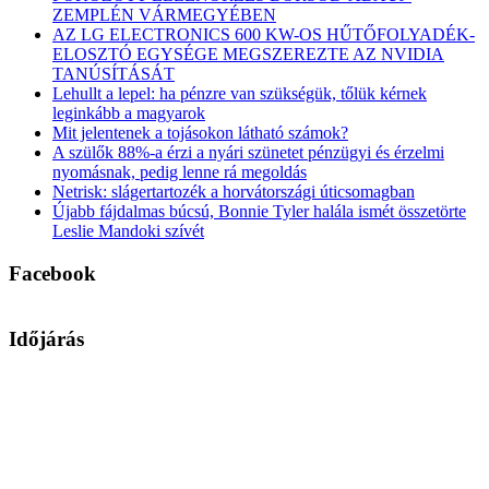
ZEMPLÉN VÁRMEGYÉBEN
AZ LG ELECTRONICS 600 KW-OS HŰTŐFOLYADÉK-
ELOSZTÓ EGYSÉGE MEGSZEREZTE AZ NVIDIA
TANÚSÍTÁSÁT
Lehullt a lepel: ha pénzre van szükségük, tőlük kérnek
leginkább a magyarok
Mit jelentenek a tojásokon látható számok?
A szülők 88%-a érzi a nyári szünetet pénzügyi és érzelmi
nyomásnak, pedig lenne rá megoldás
Netrisk: slágertartozék a horvátországi úticsomagban
Újabb fájdalmas búcsú, Bonnie Tyler halála ismét összetörte
Leslie Mandoki szívét
Facebook
Időjárás