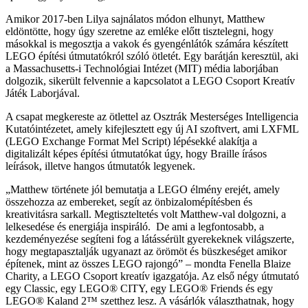
Amikor 2017-ben Lilya sajnálatos módon elhunyt, Matthew
eldöntötte, hogy úgy szeretne az emléke előtt tisztelegni, hogy
másokkal is megosztja a vakok és gyengénlátók számára készített
LEGO építési útmutatókról szóló ötletét. Egy barátján keresztül, aki
a Massachusetts-i Technológiai Intézet (MIT) média laborjában
dolgozik, sikerült felvennie a kapcsolatot a LEGO Csoport Kreatív
Játék Laborjával.
A csapat megkereste az ötlettel az Osztrák Mesterséges Intelligencia
Kutatóintézetet, amely kifejlesztett egy új AI szoftvert, ami LXFML
(LEGO Exchange Format Mel Script) lépésekké alakítja a
digitalizált képes építési útmutatókat úgy, hogy Braille írásos
leírások, illetve hangos útmutatók legyenek.
„Matthew története jól bemutatja a LEGO élmény erejét, amely
összehozza az embereket, segít az önbizalomépítésben és
kreativitásra sarkall. Megtiszteltetés volt Matthew-val dolgozni, a
lelkesedése és energiája inspiráló. De ami a legfontosabb, a
kezdeményezése segíteni fog a látássérült gyerekeknek világszerte,
hogy megtapasztalják ugyanazt az örömöt és büszkeséget amikor
építenek, mint az összes LEGO rajongó” – mondta Fenella Blaize
Charity, a LEGO Csoport kreatív igazgatója. Az első négy útmutató
egy Classic, egy LEGO® CITY, egy LEGO® Friends és egy
LEGO® Kaland 2™ szetthez lesz. A vásárlók választhatnak, hogy