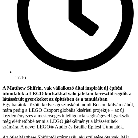
17:16
A Matthew Shifrin, vak vállalkozó által inspirált új építési
útmutatók a LEGO kockákkal való játékon keresztül segítik a
látássérült gyerekeket az építésben és a tanulásban
Egy barátok közötti kedves gesztusként indult Boston külvárosából,
mára pedig a LEGO Csoport globális kísérleti projektje – az új
kezdeményezés a mesterséges intelligencia segítségével igyekszik
még elérhetőbbé tenni a LEGO játékélményt a látássérültek
számára. A neve: LEGO® Audio és Braille Építési Útmutatók.
Az ötlet Matthew Shifrintől származik, aki születése óta vak. Már