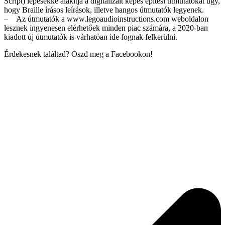
Script) lépésekké alakítja a digitalizált képes építési útmutatókat úgy,
hogy Braille írásos leírások, illetve hangos útmutatók legyenek.
– Az útmutatók a www.legoaudioinstructions.com weboldalon
lesznek ingyenesen elérhetőek minden piac számára, a 2020-ban
kiadott új útmutatók is várhatóan ide fognak felkerülni.
Érdekesnek találtad? Oszd meg a Facebookon!