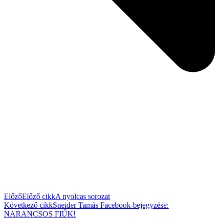
Előző
Előző cikk
A nyolcas sorozat
Következő cikk
Sneider Tamás Facebook-bejegyzése:
NARANCSOS FIÚK!