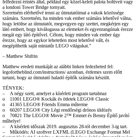
felfedezni érintés által, például egy közel-keleti palota boltíveit vagy
a londoni Tower Bridge tornyait.
Szeretném elérhetővé tenni az útmutatóimat a vakok közössége
számára. Szeretném, ha minden vak ember számára lehetővé válna,
hogy letöltse az útmutatót, megvegyen egy szettet, megkérjen egy
látó embert, hogy kiválogassa az elemeket és egyenrangúnak érezze
megát egy látó építővel. Célom, hogy minden vak ember úgy
érezze, hogy az egykor lehetetlen most lehetővé vált, és
megépíthetik saját miniatűr LEGO világukat.”
– Matthew Shifrin
Matthew eredeti munkáját az alábbi linken fedezheted fel:
legofortheblind.com/instructions/ azonban, érdemes szem előtt
tartani, hogy az útmutató haladó építők számára készült.
TÉNYEK:
– A négy szett, amelyet a kísérleti program tartalmaz
o 11001 LEGO® Kockák és ötletek LEGO® Classic
o 41365 LEGO® Friends Emma műterme
o 60207 LEGO® City Légi rendőrségi drónos üldözés
o 70821 The LEGO® Movie 2™ Emmet és Benny Építő javító
műhelye!
– A kísérleti időszak 2019. augusztus 28-tól december 3-ig tart.
– Működés: AI szoftver LXFML (LEGO Exchange Format Mel