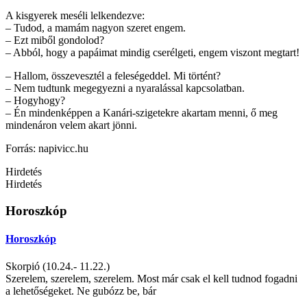
A kisgyerek meséli lelkendezve:
– Tudod, a mamám nagyon szeret engem.
– Ezt miből gondolod?
– Abból, hogy a papáimat mindig cserélgeti, engem viszont megtart!
– Hallom, összevesztél a feleségeddel. Mi történt?
– Nem tudtunk megegyezni a nyaralással kapcsolatban.
– Hogyhogy?
– Én mindenképpen a Kanári-szigetekre akartam menni, ő meg
mindenáron velem akart jönni.
Forrás: napivicc.hu
Hirdetés
Hirdetés
Horoszkóp
Horoszkóp
Skorpió (10.24.- 11.22.)
Szerelem, szerelem, szerelem. Most már csak el kell tudnod fogadni
a lehetőségeket. Ne gubózz be, bár