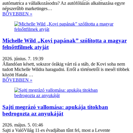
autómatrica a vállalkozásodra? Az autófóliázás alkalmazása egyre
népszerűbb marketinges…
BŐVEBBEN »
Michelle Wild „Kovi papának” szólította a magyar
felnőttfilmek atyját
2026. június. 7. 19:39
Állandóan késett, sokszor órákig várt rá a stáb, de Kovi soha nem
tudott Michelle Wildra haragudni. Erről a történetről is mesél többek
között Hatala …
BŐVEBBEN »
Sajti megrázó vallomása: apukája titokban
bedrogozta az anyukáját
2026. május. 5. 01:46
Sajti a ValóVilág 11-es évadjában tűnt fel, most a Levente