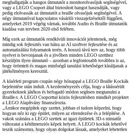
meghallgatják a hangos útmutatót a monitorolvasójuk segítségével,
vagy a LEGO Csoport által biztosított hangot használják, vagy
pedig elolvassák az útmutatót a braille olvasójuk segítségével. A
négy útmutatóval kapcsolatos vásárlói visszajelzésektől függően,
amelyeket 2019 végéig várnak, további Audio és Braille útmutatók
kiadása van tervben 2020 első felében.
Míg ezek az útmutatók rendkívüli innovációt jelentenek, még
mindig sok fejlesztés van hátra az AI szoftver fejlesztése és az
automatizálási folyamatok terén. A hosszú távú terv az, hogy több
nyelvet is bevonjanak és a jövőben minden LEGO szetthez
készüljön ilyen útmutató – azonban a legfontosabb továbbra is az,
hogy örömteli és magas minőségű tanulási lehetőséget kínáljanak a
játékélményen keresztül.
A kísérleti program csupán négy hónappal a LEGO Braille Kockák
bejelentése után indult. A kezdeményezés célja, hogy a látássérült
gyerekeknek játékos és befogadó módon segítsen megtanulni a
Braille-t. A LEGO Csoporttal közös fejlesztésben mindkét projektet
a LEGO Alapítvány finanszírozta.
„Amikor megépítek egy szettet, jobban el tudom képzelni, hogy
hogyan néz ki egy épület, milyen az elrendezése és a felépítése. A
vakok számára a LEGO szettek az igazi épületek 3D-s miniatűr
változatai a kétdimenziós képek helyett. A LEGO kockák lehetővé
teszik számomra, hogy olyan dolgokat lássak, amelyeket lehetetlen