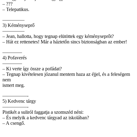
– ???
– Telepatikus.
————–
3) Kéményseprő
————–
– Jean, hallotta, hogy tegnap elütöttek egy kéményseprőt?
– Hát ez rettenetes! Már a háztetőn sincs biztonságban az ember!
————
4) Pofaverés
————
– Ki verte így össze a pofádat?
– Tegnap kivételesen józanul mentem haza az éjjel, és a feleségem
nem
ismert meg.
—————-
5) Kedvenc tárgy
—————-
Pistikét a suliról faggatja a szomszéd néni:
– És melyik a kedvenc tárgyad az iskolában?
– A csengő.