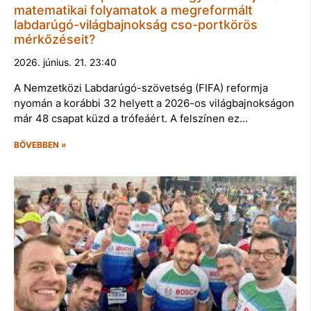
matematikai folyamatok a megreformált
labdarúgó-világbajnokság cso-portkörös
mérkőzéseit?
2026. június. 21. 23:40
A Nemzetközi Labdarúgó-szövetség (FIFA) reformja
nyomán a korábbi 32 helyett a 2026-os világbajnokságon
már 48 csapat küzd a trófeáért. A felszínen ez…
BŐVEBBEN »