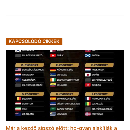
KAPCSOLÓDÓ CIKKEK
Már a kezdő sípszó előtt: ho-gyan alakítják a