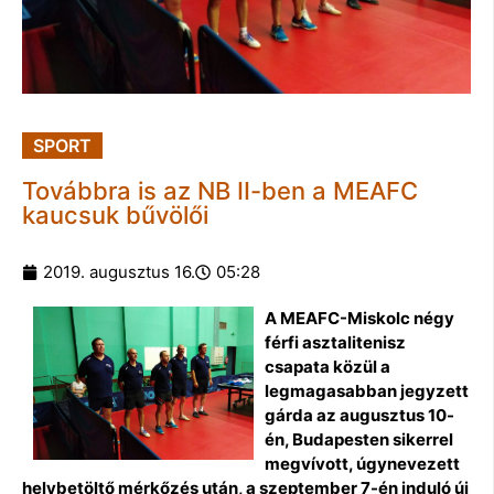
SPORT
Továbbra is az NB II-ben a MEAFC
kaucsuk bűvölői
2019. augusztus 16.
05:28
A MEAFC-Miskolc négy
férfi asztalitenisz
csapata közül a
legmagasabban jegyzett
gárda az augusztus 10-
én, Budapesten sikerrel
megvívott, úgynevezett
helybetöltő mérkőzés után, a szeptember 7-én induló új