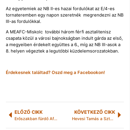
Az egyetemiek az NB II-es hazai fordulókat az E/4-es
tornateremben egy napon szeretnék megrendezni az NB
III-as fordulókkal.
A MEAFC-Miskolc további három férfi asztalitenisz
csapata közül a városi bajnokságban indult gárda az első,
a megyeiben érdekelt együttes a 6., míg az NB III-asok a
8. helyen végeztek a legutóbbi küzdelemsorozatokban.
Érdekesnek találtad? Oszd meg a Facebookon!
ELŐZŐ CIKK
KÖVETKEZŐ CIKK
Erőszakban fürdő Afrika
Hevesi Tamás a Sztárportréban!