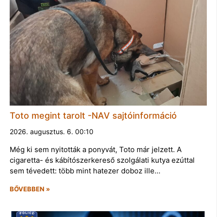
Toto megint tarolt -NAV sajtóinformáció
2026. augusztus. 6. 00:10
Még ki sem nyitották a ponyvát, Toto már jelzett. A
cigaretta- és kábítószerkereső szolgálati kutya ezúttal
sem tévedett: több mint hatezer doboz ille…
BŐVEBBEN »