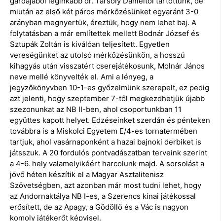
gárdájából leginkább dr. Tarsoly Dánieltől tartottunk, de
miután az első két páros mérkőzésünket egyaránt 3-0
arányban megnyertük, éreztük, hogy nem lehet baj. A
folytatásban a már említettek mellett Bodnár József és
Sztupák Zoltán is kiválóan teljesített. Egyetlen
vereségünket az utolsó mérkőzésünkön, a hosszú
kihagyás után visszatért cserejátékosunk, Molnár János
neve mellé könyvelték el. Ami a lényeg, a
jegyzőkönyvben 10-1-es győzelmünk szerepelt, ez pedig
azt jelenti, hogy szeptember 7-től megkezdhetjük újabb
szezonunkat az NB II-ben, ahol csoportunkban 11
együttes kapott helyet. Edzéseinket szerdán és pénteken
továbbra is a Miskolci Egyetem E/4-es tornatermében
tartjuk, ahol vasárnaponként a hazai bajnoki derbiket is
játsszuk. A 20 fordulós pontvadászatban terveink szerint
a 4-6. hely valamelyikéért harcolunk majd. A sorsolást a
jövő héten készítik el a Magyar Asztalitenisz
Szövetségben, azt azonban már most tudni lehet, hogy
az Andornaktálya NB I-es, a Szerencs kínai játékossal
erősített, de az Apagy, a Gödöllő és a Vác is nagyon
komoly játékerőt képvisel.