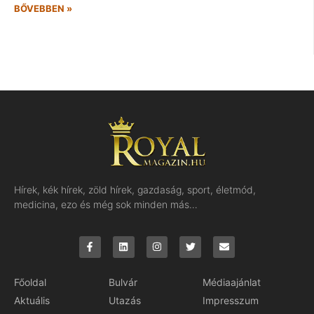
BŐVEBBEN »
Hírek, kék hírek, zöld hírek, gazdaság, sport, életmód,
medicina, ezo és még sok minden más…
Főoldal
Bulvár
Médiaajánlat
Aktuális
Utazás
Impresszum