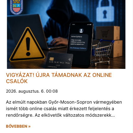
VIGYÁZAT! ÚJRA TÁMADNAK AZ ONLINE
CSALÓK
2026. augusztus. 6. 00:08
Az elmúlt napokban Győr-Moson-Sopron vármegyében
ismét több online csalás miatt érkezett feljelentés a
rendőrségre. Az elkövetők változatos módszerekk…
BŐVEBBEN »