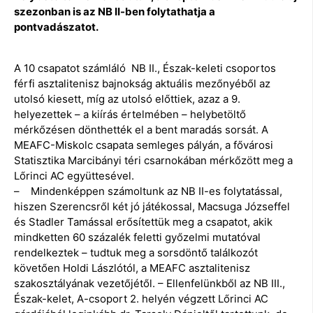
szezonban is az NB II-ben folytathatja a
pontvadászatot.
A 10 csapatot számláló NB II., Észak-keleti csoportos
férfi asztalitenisz bajnokság aktuális mezőnyéből az
utolsó kiesett, míg az utolsó előttiek, azaz a 9.
helyezettek – a kiírás értelmében – helybetöltő
mérkőzésen dönthették el a bent maradás sorsát. A
MEAFC-Miskolc csapata semleges pályán, a fővárosi
Statisztika Marcibányi téri csarnokában mérkőzött meg a
Lőrinci AC együttesével.
– Mindenképpen számoltunk az NB II-es folytatással,
hiszen Szerencsről két jó játékossal, Macsuga Józseffel
és Stadler Tamással erősítettük meg a csapatot, akik
mindketten 60 százalék feletti győzelmi mutatóval
rendelkeztek – tudtuk meg a sorsdöntő találkozót
követően Holdi Lászlótól, a MEAFC asztalitenisz
szakosztályának vezetőjétől. – Ellenfelünkből az NB III.,
Észak-kelet, A-csoport 2. helyén végzett Lőrinci AC