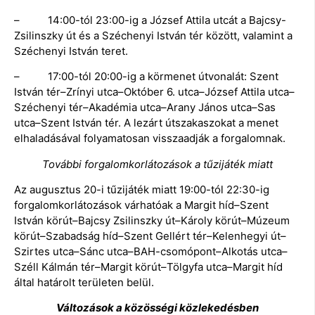
– 14:00-tól 23:00-ig a József Attila utcát a Bajcsy-
Zsilinszky út és a Széchenyi István tér között, valamint a
Széchenyi István teret.
– 17:00-tól 20:00-ig a körmenet útvonalát: Szent
István tér–Zrínyi utca–Október 6. utca–József Attila utca–
Széchenyi tér–Akadémia utca–Arany János utca–Sas
utca–Szent István tér. A lezárt útszakaszokat a menet
elhaladásával folyamatosan visszaadják a forgalomnak.
További forgalomkorlátozások a tűzijáték miatt
Az augusztus 20-i tűzijáték miatt 19:00-tól 22:30-ig
forgalomkorlátozások várhatóak a Margit híd–Szent
István körút–Bajcsy Zsilinszky út–Károly körút–Múzeum
körút–Szabadság híd–Szent Gellért tér–Kelenhegyi út–
Szirtes utca–Sánc utca–BAH-csomópont–Alkotás utca–
Széll Kálmán tér–Margit körút–Tölgyfa utca–Margit híd
által határolt területen belül.
Változások a közösségi közlekedésben