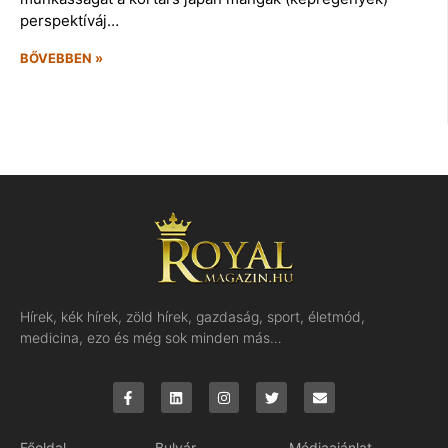
perspektíváj…
BŐVEBBEN »
Hírek, kék hírek, zöld hírek, gazdaság, sport, életmód,
medicina, ezo és még sok minden más…
Főoldal
Bulvár
Médiaajánlat