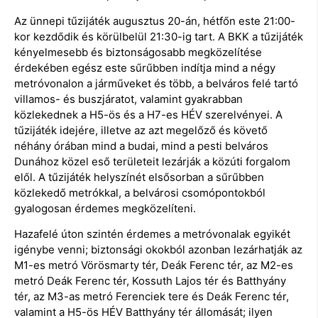
Az ünnepi tűzijáték augusztus 20-án, hétfőn este 21:00-
kor kezdődik és körülbelül 21:30-ig tart. A BKK a tűzijáték
kényelmesebb és biztonságosabb megközelítése
érdekében egész este sűrűbben indítja mind a négy
metróvonalon a járműveket és több, a belváros felé tartó
villamos- és buszjáratot, valamint gyakrabban
közlekednek a H5-ös és a H7-es HÉV szerelvényei. A
tűzijáték idejére, illetve az azt megelőző és követő
néhány órában mind a budai, mind a pesti belváros
Dunához közel eső területeit lezárják a közúti forgalom
elől. A tűzijáték helyszínét elsősorban a sűrűbben
közlekedő metrókkal, a belvárosi csomópontokból
gyalogosan érdemes megközelíteni.
Hazafelé úton szintén érdemes a metróvonalak egyikét
igénybe venni; biztonsági okokból azonban lezárhatják az
M1-es metró Vörösmarty tér, Deák Ferenc tér, az M2-es
metró Deák Ferenc tér, Kossuth Lajos tér és Batthyány
tér, az M3-as metró Ferenciek tere és Deák Ferenc tér,
valamint a H5-ös HÉV Batthyány tér állomását; ilyen