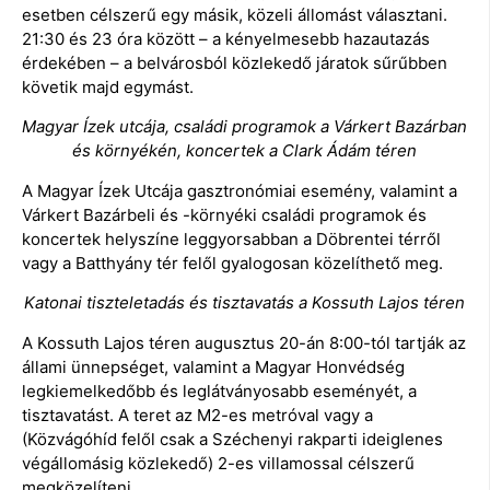
esetben célszerű egy másik, közeli állomást választani.
21:30 és 23 óra között – a kényelmesebb hazautazás
érdekében – a belvárosból közlekedő járatok sűrűbben
követik majd egymást.
Magyar Ízek utcája, családi programok a Várkert Bazárban
és környékén, koncertek a Clark Ádám téren
A Magyar Ízek Utcája gasztronómiai esemény, valamint a
Várkert Bazárbeli és -környéki családi programok és
koncertek helyszíne leggyorsabban a Döbrentei térről
vagy a Batthyány tér felől gyalogosan közelíthető meg.
Katonai tiszteletadás és tisztavatás a Kossuth Lajos téren
A Kossuth Lajos téren augusztus 20-án 8:00-tól tartják az
állami ünnepséget, valamint a Magyar Honvédség
legkiemelkedőbb és leglátványosabb eseményét, a
tisztavatást. A teret az M2-es metróval vagy a
(Közvágóhíd felől csak a Széchenyi rakparti ideiglenes
végállomásig közlekedő) 2-es villamossal célszerű
megközelíteni.