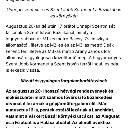
Ünnepi szentmise és Szent Jobb Körmenet a Bazilikában
és környékén
Augusztus 20-án délután 17 órától Ünnepi Szentmisét
tartanak a Szent István Bazilikánál, amely a
leggyorsabban az M1-es metró Bajcsy-Zsilinszky út
állomásától, illetve az M2-es és az M3-as metró Deák
Ferenc tér, illetve az M3-as metró Arany János utca
állomásától gyalogosan közelíthető meg. A hagyományos
Szent Jobb Körmenet a Szent István térről indul, és oda
is érkezik vissza.
Közúti és gyalogos forgalomkorlátozások
Az augusztus 20-i hosszú hétvégi rendezvények és
előkészületei miatt számos fővárosi fő közlekedési
útvonalat lezárnak a gépjárműforgalom elől. Már
augusztus 16-a, péntek estétől lezárják a Lánchidat,
valamint a Várkert Bazár környéki utcákat, az Alagutat
és a Fő utcát is a Halász utcától. Az elmúlt évekhez