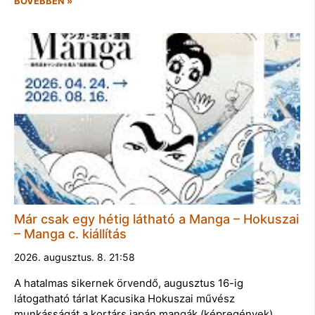
BŐVEBBEN »
Már csak egy hétig látható a Manga – Hokuszai
– Manga c. kiállítás
2026. augusztus. 8. 21:58
A hatalmas sikernek örvendő, augusztus 16-ig
látogatható tárlat Kacusika Hokuszai művész
munkásságát a kortárs japán mangák (képregények)