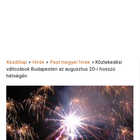
Kezdőlap
»
Hírek
»
Pest megyei hírek
»
Közlekedési
változások Budapesten az augusztus 20-i hosszú
hétvégén