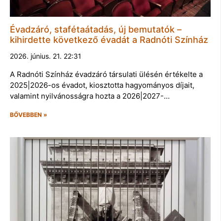
Évadzáró, stafétaátadás, új bemutatók –
kihirdette következő évadát a Radnóti Színház
2026. június. 21. 22:31
A Radnóti Színház évadzáró társulati ülésén értékelte a
2025|2026-os évadot, kiosztotta hagyományos díjait,
valamint nyilvánosságra hozta a 2026|2027-…
BŐVEBBEN »