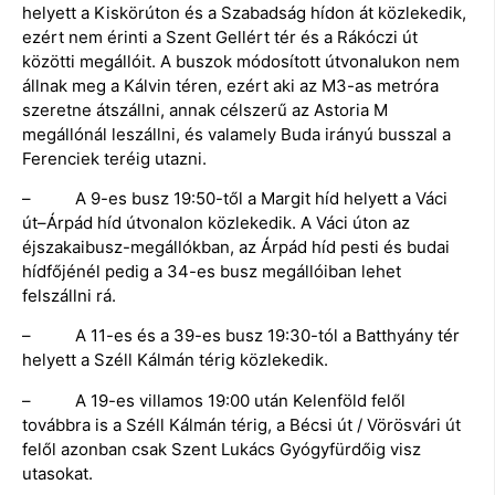
helyett a Kiskörúton és a Szabadság hídon át közlekedik,
ezért nem érinti a Szent Gellért tér és a Rákóczi út
közötti megállóit. A buszok módosított útvonalukon nem
állnak meg a Kálvin téren, ezért aki az M3-as metróra
szeretne átszállni, annak célszerű az Astoria M
megállónál leszállni, és valamely Buda irányú busszal a
Ferenciek teréig utazni.
– A 9-es busz 19:50-től a Margit híd helyett a Váci
út–Árpád híd útvonalon közlekedik. A Váci úton az
éjszakaibusz-megállókban, az Árpád híd pesti és budai
hídfőjénél pedig a 34-es busz megállóiban lehet
felszállni rá.
– A 11-es és a 39-es busz 19:30-tól a Batthyány tér
helyett a Széll Kálmán térig közlekedik.
– A 19-es villamos 19:00 után Kelenföld felől
továbbra is a Széll Kálmán térig, a Bécsi út / Vörösvári út
felől azonban csak Szent Lukács Gyógyfürdőig visz
utasokat.