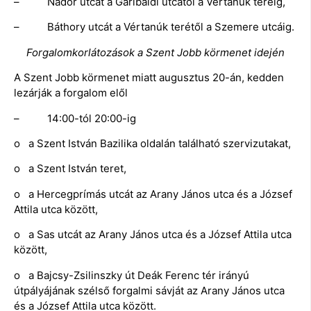
– Nádor utcát a Garibaldi utcától a Vértanúk teréig,
– Báthory utcát a Vértanúk terétől a Szemere utcáig.
Forgalomkorlátozások a Szent Jobb körmenet idején
A Szent Jobb körmenet miatt augusztus 20-án, kedden
lezárják a forgalom elől
– 14:00-tól 20:00-ig
o a Szent István Bazilika oldalán található szervizutakat,
o a Szent István teret,
o a Hercegprímás utcát az Arany János utca és a József
Attila utca között,
o a Sas utcát az Arany János utca és a József Attila utca
között,
o a Bajcsy-Zsilinszky út Deák Ferenc tér irányú
útpályájának szélső forgalmi sávját az Arany János utca
és a József Attila utca között.