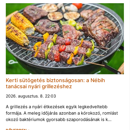
Kerti sütögetés biztonságosan: a Nébih
tanácsai nyári grillezéshez
2026. augusztus. 8. 22:03
A grillezés a nyári étkezések egyik legkedveltebb
formája. A meleg időjárás azonban a kórokozó, romlást
okozó baktériumok gyorsabb szaporodásának is k…