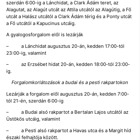
szerdán 6:00-ig a Lánchidat, a Clark Ádám teret, az
Alagutat, az Alagút utcát az Attila utcától az Alagútig, a Fő
utcát a Halász utcától a Clark Ádám térig és a Ponty utcát
a Fő utcától a Kapucinus utcáig.
A gyalogosforgalom elől is lezárják
– a Lánchidat augusztus 20-án, kedden 17:00-tól
23:00-ig, valamint
– az Erzsébet hidat 20-án, kedden 18:00-tól 23:00-
ig.
Forgalomkorlátozások a budai és a pesti rakpartokon
Lezárják a forgalom elől augusztus 20-án, kedden 7:00-
tól 21-én, szerdán 6:00-ig
– a Budai alsó rakpartot a Bertalan Lajos utcától az
Üstökös utcáig, valamint
– a Pesti alsó rakpartot a Havas utca és a Margit híd
északi felhajtója között.