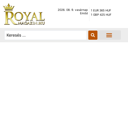
2026. 08. 9. vasárnap
1 EUR 365 HUF
Emőd
1 GBP 425 HUF