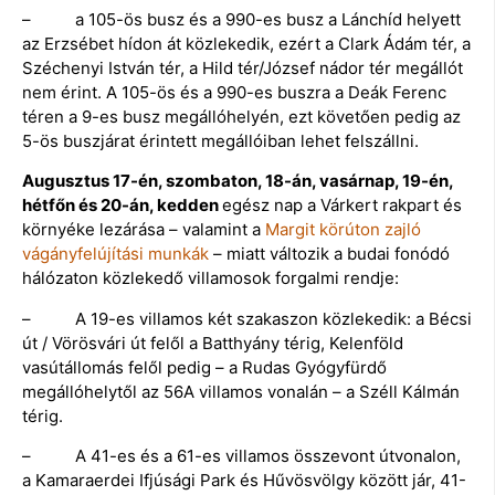
– a 105-ös busz és a 990-es busz a Lánchíd helyett
az Erzsébet hídon át közlekedik, ezért a Clark Ádám tér, a
Széchenyi István tér, a Hild tér/József nádor tér megállót
nem érint. A 105-ös és a 990-es buszra a Deák Ferenc
téren a 9-es busz megállóhelyén, ezt követően pedig az
5-ös buszjárat érintett megállóiban lehet felszállni.
Augusztus 17-én, szombaton, 18-án, vasárnap, 19-én,
hétfőn és 20-án, kedden
egész nap a Várkert rakpart és
környéke lezárása – valamint a
Margit körúton zajló
vágányfelújítási munkák
– miatt változik a budai fonódó
hálózaton közlekedő villamosok forgalmi rendje:
– A 19-es villamos két szakaszon közlekedik: a Bécsi
út / Vörösvári út felől a Batthyány térig, Kelenföld
vasútállomás felől pedig – a Rudas Gyógyfürdő
megállóhelytől az 56A villamos vonalán – a Széll Kálmán
térig.
– A 41-es és a 61-es villamos összevont útvonalon,
a Kamaraerdei Ifjúsági Park és Hűvösvölgy között jár, 41-