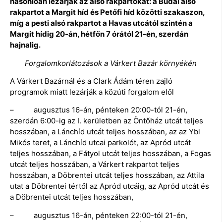
hasonlóan lezárják az alsó rakpartokat: a Budai alsó
rakpartot a Margit híd és Petőfi híd közötti szakaszon,
míg a pesti alsó rakpartot a Havas utcától szintén a
Margit hídig 20-án, hétfőn 7 órától 21-én, szerdán
hajnalig.
Forgalomkorlátozások a Várkert Bazár környékén
A Várkert Bazárnál és a Clark Ádám téren zajló
programok miatt lezárják a közúti forgalom elől
– augusztus 16-án, pénteken 20:00-tól 21-én,
szerdán 6:00-ig az I. kerületben az Öntőház utcát teljes
hosszában, a Lánchíd utcát teljes hosszában, az az Ybl
Mikós teret, a Lánchíd utcai parkolót, az Apród utcát
teljes hosszában, a Fátyol utcát teljes hosszában, a Fogas
utcát teljes hosszában, a Várkert rakpartot teljes
hosszában, a Döbrentei utcát teljes hosszában, az Attila
utat a Döbrentei tértől az Apród utcáig, az Apród utcát és
a Döbrentei utcát teljes hosszában,
– augusztus 16-án, pénteken 22:00-tól 21-én,