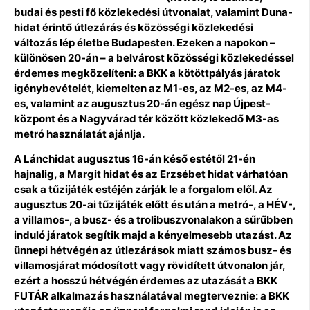
budai és pesti fő közlekedési útvonalat, valamint Duna-
hidat érintő útlezárás és közösségi közlekedési
változás lép életbe Budapesten. Ezeken a napokon –
különösen 20-án – a belvárost közösségi közlekedéssel
érdemes megközelíteni: a BKK a kötöttpályás járatok
igénybevételét, kiemelten az M1-es, az M2-es, az M4-
es, valamint az augusztus 20-án egész nap Újpest-
központ és a Nagyvárad tér között közlekedő M3-as
metró használatát ajánlja.
A Lánchidat augusztus 16-án késő estétől 21-én
hajnalig, a Margit hidat és az Erzsébet hidat várhatóan
csak a tűzijáték estéjén zárják le a forgalom elől. Az
augusztus 20-ai tűzijáték előtt és után a metró-, a HÉV-,
a villamos-, a busz- és a trolibuszvonalakon a sűrűbben
induló járatok segítik majd a kényelmesebb utazást. Az
ünnepi hétvégén az útlezárások miatt számos busz- és
villamosjárat módosított vagy rövidített útvonalon jár,
ezért a hosszú hétvégén érdemes az utazását a BKK
FUTÁR alkalmazás használatával megterveznie: a BKK