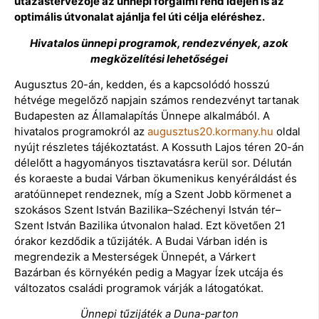
utazástervezője az ünnepi forgalmi rend idején is az
optimális útvonalat ajánlja fel úti célja eléréshez.
Hivatalos ünnepi programok, rendezvények, azok
megközelítési lehetőségei
Augusztus 20-án, kedden, és a kapcsolódó hosszú
hétvége megelőző napjain számos rendezvényt tartanak
Budapesten az Államalapítás Ünnepe alkalmából. A
hivatalos programokról az
augusztus20.kormany.hu
oldal
nyújt részletes tájékoztatást. A Kossuth Lajos téren 20-án
délelőtt a hagyományos tisztavatásra kerül sor. Délután
és koraeste a budai Várban ökumenikus kenyéráldást és
aratóünnepet rendeznek, míg a Szent Jobb körmenet a
szokásos Szent István Bazilika–Széchenyi István tér–
Szent István Bazilika útvonalon halad. Ezt követően 21
órakor kezdődik a tűzijáték. A Budai Várban idén is
megrendezik a Mesterségek Ünnepét, a Várkert
Bazárban és környékén pedig a Magyar Ízek utcája és
változatos családi programok várják a látogatókat.
Ünnepi tűzijáték a Duna-parton