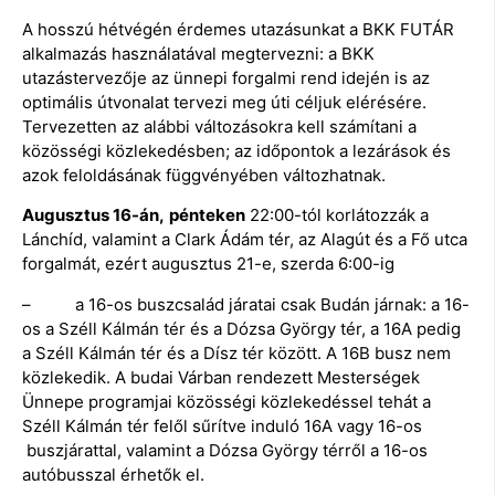
A hosszú hétvégén érdemes utazásunkat a BKK FUTÁR
alkalmazás használatával megtervezni: a BKK
utazástervezője az ünnepi forgalmi rend idején is az
optimális útvonalat tervezi meg úti céljuk elérésére.
Tervezetten az alábbi változásokra kell számítani a
közösségi közlekedésben; az időpontok a lezárások és
azok feloldásának függvényében változhatnak.
Augusztus 16-án,
pénteken
22:00-tól korlátozzák a
Lánchíd, valamint a Clark Ádám tér, az Alagút és a Fő utca
forgalmát, ezért augusztus 21-e, szerda 6:00-ig
– a 16-os buszcsalád járatai csak Budán járnak: a 16-
os a Széll Kálmán tér és a Dózsa György tér, a 16A pedig
a Széll Kálmán tér és a Dísz tér között. A 16B busz nem
közlekedik. A budai Várban rendezett Mesterségek
Ünnepe programjai közösségi közlekedéssel tehát a
Széll Kálmán tér felől sűrítve induló 16A vagy 16-os
buszjárattal, valamint a Dózsa György térről a 16-os
autóbusszal érhetők el.