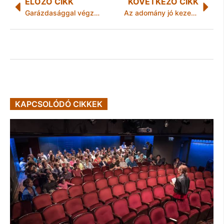
ELŐZŐ CIKK
KÖVETKEZŐ CIKK
Garázdasággal végződött egy eltűnt kutya keresése
Az adomány jó kezekbe kerül!
KAPCSOLÓDÓ CIKKEK