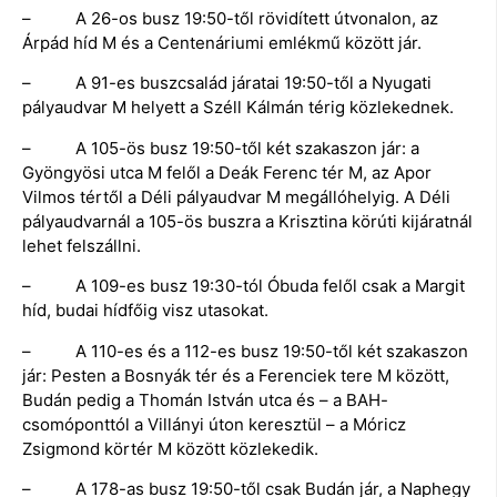
– A 26-os busz 19:50-től rövidített útvonalon, az
Árpád híd M és a Centenáriumi emlékmű között jár.
– A 91-es buszcsalád járatai 19:50-től a Nyugati
pályaudvar M helyett a Széll Kálmán térig közlekednek.
– A 105-ös busz 19:50-től két szakaszon jár: a
Gyöngyösi utca M felől a Deák Ferenc tér M, az Apor
Vilmos tértől a Déli pályaudvar M megállóhelyig. A Déli
pályaudvarnál a 105-ös buszra a Krisztina körúti kijáratnál
lehet felszállni.
– A 109-es busz 19:30-tól Óbuda felől csak a Margit
híd, budai hídfőig visz utasokat.
– A 110-es és a 112-es busz 19:50-től két szakaszon
jár: Pesten a Bosnyák tér és a Ferenciek tere M között,
Budán pedig a Thomán István utca és – a BAH-
csomóponttól a Villányi úton keresztül – a Móricz
Zsigmond körtér M között közlekedik.
– A 178-as busz 19:50-től csak Budán jár, a Naphegy