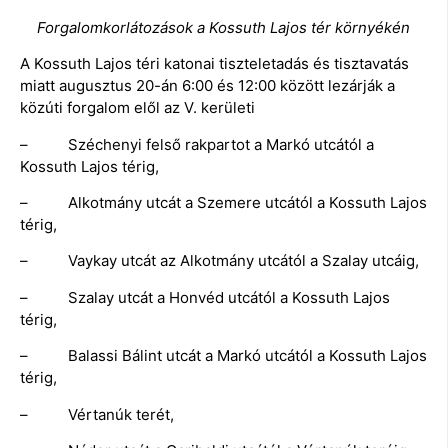
Forgalomkorlátozások a Kossuth Lajos tér környékén
A Kossuth Lajos téri katonai tiszteletadás és tisztavatás
miatt augusztus 20-án 6:00 és 12:00 között lezárják a
közúti forgalom elől az V. kerületi
– Széchenyi felső rakpartot a Markó utcától a
Kossuth Lajos térig,
– Alkotmány utcát a Szemere utcától a Kossuth Lajos
térig,
– Vaykay utcát az Alkotmány utcától a Szalay utcáig,
– Szalay utcát a Honvéd utcától a Kossuth Lajos
térig,
– Balassi Bálint utcát a Markó utcától a Kossuth Lajos
térig,
– Vértanúk terét,