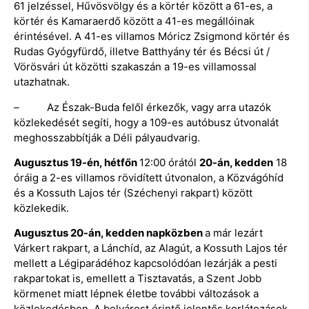
61 jelzéssel, Hűvösvölgy és a körtér között a 61-es, a
körtér és Kamaraerdő között a 41-es megállóinak
érintésével. A 41-es villamos Móricz Zsigmond körtér és
Rudas Gyógyfürdő, illetve Batthyány tér és Bécsi út /
Vörösvári út közötti szakaszán a 19-es villamossal
utazhatnak.
– Az Észak-Buda felől érkezők, vagy arra utazók
közlekedését segíti, hogy a 109-es autóbusz útvonalát
meghosszabbítják a Déli pályaudvarig.
Augusztus 19-én, hétfőn
12:00 órától
20-án, kedden
18
óráig a 2-es villamos rövidített útvonalon, a Közvágóhíd
és a Kossuth Lajos tér (Széchenyi rakpart) között
közlekedik.
Augusztus 20-án, kedden napközben
a már lezárt
Várkert rakpart, a Lánchíd, az Alagút, a Kossuth Lajos tér
mellett a Légiparádéhoz kapcsolódóan lezárják a pesti
rakpartokat is, emellett a Tisztavatás, a Szent Jobb
körmenet miatt lépnek életbe további változások a
közlekedésben. A belvárost érintő jelentős korlátozások