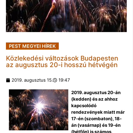
PEST MEGYEI HÍREK
Közlekedési változások Budapesten
az augusztus 20-i hosszú hétvégén
2019. augusztus 15.
19:47
2019. augusztus 20-án
(kedden) és az ahhoz
kapcsolódó
rendezvények miatt már
17-én (szombaton), 18-
án (vasárnap) és 19-én
(hétfőn) is számos,