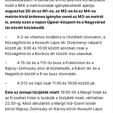
miatt a BKK a metróvonalak igénybevételét ajánlja:
augusztus 20-án az M1-es, az M2-es és az M4-es
metrón kívül érdemes igénybe venni az M3-as metrót
is, amely ezen a napon Újpest-központ és a Nagyvárad
tér között közlekedik
.
– A 2-es villamos továbbra is rövidített útvonalon, a
Közvágóhíd és a Kossuth Lajos tér (Széchenyi rakpart)
között jár, 9:00 és 10:00 között azonban csak a
Közvágóhíd és a Boráros tér között visz utasokat.
– A 15-ös és a 115-ös busz a Kiskörúton és a
Bajcsy-Zsilinszky úton át közlekedik, a Kálvin tér és a
Nagykörút között a 9-es busz útvonalán.
– A D12-es hajó csak 11:00 és 19:00 között jár.
Este az ünnepi tűzijáték miatt
19:50-től a Margit hidat és
az Erzsébet hidat is lezárják a tűzijáték miatt, várhatóan
22:30-ig. Késő délutántól a Margit híd–Szent István
körút–Bajcsy-Zsilinszky út–Károly körút–Kossuth Lajos