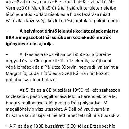
utca–Szabad sajtó utca–Erzsébet híd–Krisztina körút–
Vérmező út–Margit körút által határolt területen életbe
lépő jelentős korlátozások és a hidak lezárása miatt
változik a közösségi közlekedési járatok forgalmi rendje.
–
A belvárost érintő jelentős korlátozások miatt a
BKK a megszokottnál sűrűbben közlekedő metrók
igénybevételét ajánlja.
– A 4-es és a 6-os villamos 19:50-től a Corvin-
negyed és az Oktogon között közlekedik, az újbudai
végállomások és a Pál utca (Corvin-negyed), valamint a
Margit híd, budai hídfő és a Széll Kálmán tér között
pótlóbusszal lehet utazni.
– Az 5-ös és a 8E buszjárat 19:50-től két szakaszon
közlekedik: pesti végállomása felől a Ferenciek tere M,
budai végállomása felől pedig a Déli pályaudvar M
megállóhelyig visz utasokat. A Déli pályaudvarnál a
Krisztina körúti kijárat mellett lehet felszállni a buszokra.
–
A 7-es és a 133E buszjárat 19:50-től az Erzsébet híd