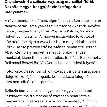
Chelstowski-t a sziléziai vajdaság marsallját, Török
Dezső a megyei közgyűlés elnöke fogadta a
megyeházán.
A rövid bemutatkozó beszélgetés után a Szász teremben
tanácskoztak, amelyen részt vett többek közt dr. Kovács
János, megyei főjegyző és Wojciech Kaluza, Szilézia
helyettes marsallja. A megyei imázsvideó levetítését
követően (amelyet a www.baz.hu -n megtekinthetnek)
Török Dezső prezentáció keretében bemutatta Borsod-
Abaúj-Zemplén megyét, a megyei önkormányzat
munkáját, kiemelten a területfejlesztést és a Baltikumot a
Balkánnal összekötő Via Carpatia közlekedési folyosót.
Fotó:Török Dezső (balról) dr. Kovács János társaságában
dolgozószobájában fogadta bemutatkozó látogatáson
lévő marsallt és delegációját
Szilézia bemutatkozása ugyancsak egy videóklippel
kezdődött, majd a marsall részletesen bemutatta a
megyénknél másfélszer nagyobb, de mintegy 4,5 millió
lakosú vajdaságot, amely hagyományosan a nehézipar