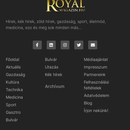
Hírek, kék hírek, zöld hírek, gazdaság, sport, életmód,
medicina, ezo és még sok minden más…
Főoldal
Bulvár
Médiaajánlat
Aktuális
Utazás
Impresszum
Gazdaság
Kék hírek
Partnereink
Kultúra
Felhasználási
Archívum
feltételek
Technika
Adatvédelem
Medicina
Blog
Sport
Írjon nekünk!
Gasztro
Bulvár