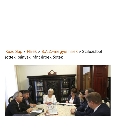
Kezdőlap
»
Hírek
»
B.A.Z.-megyei hírek
»
Sziléziából
jöttek, bányák iránt érdeklődtek