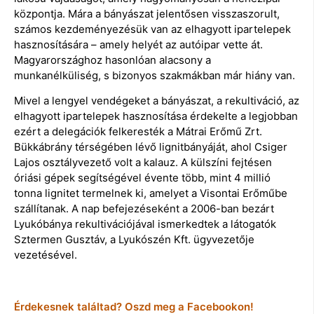
központja. Mára a bányászat jelentősen visszaszorult,
számos kezdeményezésük van az elhagyott ipartelepek
hasznosítására – amely helyét az autóipar vette át.
Magyarországhoz hasonlóan alacsony a
munkanélküliség, s bizonyos szakmákban már hiány van.
Mivel a lengyel vendégeket a bányászat, a rekultiváció, az
elhagyott ipartelepek hasznosítása érdekelte a legjobban
ezért a delegációk felkeresték a Mátrai Erőmű Zrt.
Bükkábrány térségében lévő lignitbányáját, ahol Csiger
Lajos osztályvezető volt a kalauz. A külszíni fejtésen
óriási gépek segítségével évente több, mint 4 millió
tonna lignitet termelnek ki, amelyet a Visontai Erőműbe
szállítanak. A nap befejezéseként a 2006-ban bezárt
Lyukóbánya rekultivációjával ismerkedtek a látogatók
Sztermen Gusztáv, a Lyukószén Kft. ügyvezetője
vezetésével.
Érdekesnek találtad? Oszd meg a Facebookon!