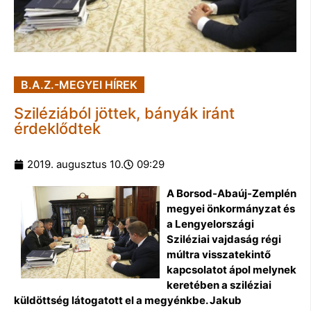
B.A.Z.-MEGYEI HÍREK
Sziléziából jöttek, bányák iránt
érdeklődtek
2019. augusztus 10.
09:29
A Borsod-Abaúj-Zemplén
megyei önkormányzat és
a Lengyelországi
Sziléziai vajdaság régi
múltra visszatekintő
kapcsolatot ápol melynek
keretében a sziléziai
küldöttség látogatott el a megyénkbe. Jakub