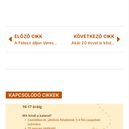
ELŐZŐ CIKK
KÖVETKEZŐ CIKK
A Fidesz álljon Veres Pál mögé!
Akár 20 évvel is kitolhatja a menopauza kezdetét egy úttörő brit beavatkozás
KAPCSOLÓDÓ CIKKEK