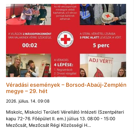
Véradási események – Borsod-Abaúj-Zemplén
megye – 29. hét
2026. július. 14. 09:08
Miskolc, Miskolci Területi Vérellátó Intézeti (Szentpéteri
kapu 72-76. Főépület II. em.) július 13. 08:00 - 15:00
Mezőcsát, Mezőcsát Régi Közösségi H…