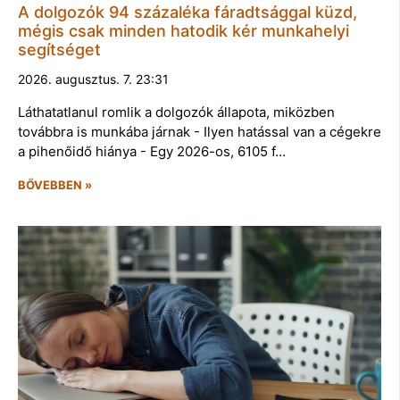
A dolgozók 94 százaléka fáradtsággal küzd,
mégis csak minden hatodik kér munkahelyi
segítséget
2026. augusztus. 7. 23:31
Láthatatlanul romlik a dolgozók állapota, miközben
továbbra is munkába járnak - Ilyen hatással van a cégekre
a pihenőidő hiánya - Egy 2026-os, 6105 f…
BŐVEBBEN »