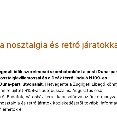
 nosztalgia és retró járatokka
égmúlt idők szerelmesei szombatonként a pesti Duna-par
sztalgiavillamossal és a Deák térről induló N109-es
Duna-parti útvonalait.
Hétvégente a Zugligeti Libegő könn
an felújított R158-as autóbusszal is. Augusztus első
rről Budafok, Városház térre, kapcsolódva az önkormányza
osztalgia és retró járatok közlekedéséről további informá
 érhetők el.