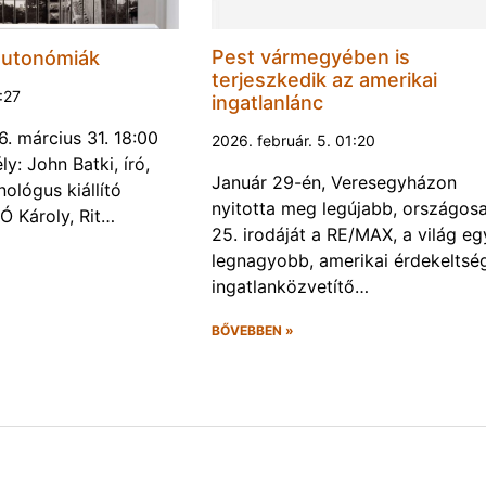
Pest vármegyében is
autonómiák
terjeszkedik az amerikai
5:27
ingatlanlánc
. március 31. 18:00
2026. február. 5. 01:20
y: John Batki, író,
Január 29-én, Veresegyházon
nológus kiállító
nyitotta meg legújabb, országos
Ó Károly, Rit…
25. irodáját a RE/MAX, a világ eg
legnagyobb, amerikai érdekeltsé
ingatlanközvetítő…
BŐVEBBEN »