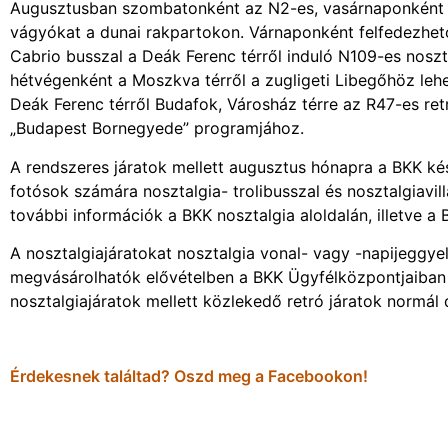
Augusztusban szombatonként az N2-es, vasárnaponként pe
vágyókat a dunai rakpartokon. Várnaponként felfedezhető
Cabrio busszal a Deák Ferenc térről induló N109-es nosztal
hétvégenként a Moszkva térről a zugligeti Libegőhöz lehe
Deák Ferenc térről Budafok, Városház térre az R47-es r
„Budapest Bornegyede” programjához.
A rendszeres járatok mellett augusztus hónapra a BKK ké
fotósok számára nosztalgia- trolibusszal és nosztalgiavil
további információk a BKK nosztalgia aloldalán, illetve a
A nosztalgiajáratokat nosztalgia vonal- vagy -napijeggyel,
megvásárolhatók elővételben a BKK Ügyfélközpontjaiban 
nosztalgiajáratok mellett közlekedő retró járatok normál 
Érdekesnek találtad? Oszd meg a Facebookon!