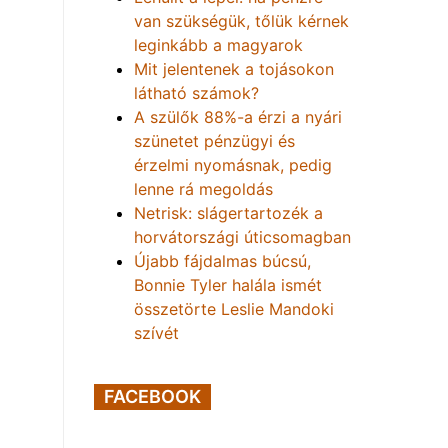
van szükségük, tőlük kérnek
leginkább a magyarok
Mit jelentenek a tojásokon
látható számok?
A szülők 88%-a érzi a nyári
szünetet pénzügyi és
érzelmi nyomásnak, pedig
lenne rá megoldás
Netrisk: slágertartozék a
horvátországi úticsomagban
Újabb fájdalmas búcsú,
Bonnie Tyler halála ismét
összetörte Leslie Mandoki
szívét
FACEBOOK