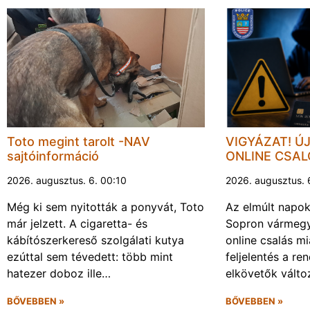
Toto megint tarolt -NAV
VIGYÁZAT! Ú
sajtóinformáció
ONLINE CSA
2026. augusztus. 6. 00:10
2026. augusztus. 
Még ki sem nyitották a ponyvát, Toto
Az elmúlt napo
már jelzett. A cigaretta- és
Sopron vármegy
kábítószerkereső szolgálati kutya
online csalás mi
ezúttal sem tévedett: több mint
feljelentés a re
hatezer doboz ille…
elkövetők vált
BŐVEBBEN »
BŐVEBBEN »