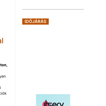
IDŐJÁRÁS
l
ton,
yen
t
ciók