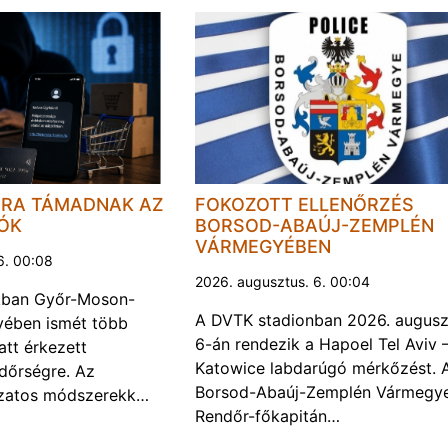
JRA TÁMADNAK AZ
FOKOZOTT ELLENŐRZÉS
LÓK
BORSOD-ABAÚJ-ZEMPLÉN
VÁRMEGYÉBEN
6. 00:08
2026. augusztus. 6. 00:04
kban Győr-Moson-
A DVTK stadionban 2026. augusz
ében ismét több
6-án rendezik a Hapoel Tel Aviv 
att érkezett
Katowice labdarúgó mérkőzést. 
ndőrségre. Az
Borsod-Abaúj-Zemplén Vármegye
ozatos módszerekk…
Rendőr-főkapitán…