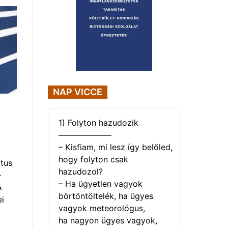
NAP VICCE
1) Folyton hazudozik
——————–
– Kisfiam, mi lesz így belőled,
hogy folyton csak
tus
hazudozol?
–
– Ha ügyetlen vagyok
A
börtöntöltelék, ha ügyes
i
vagyok meteorológus,
ha nagyon ügyes vagyok,