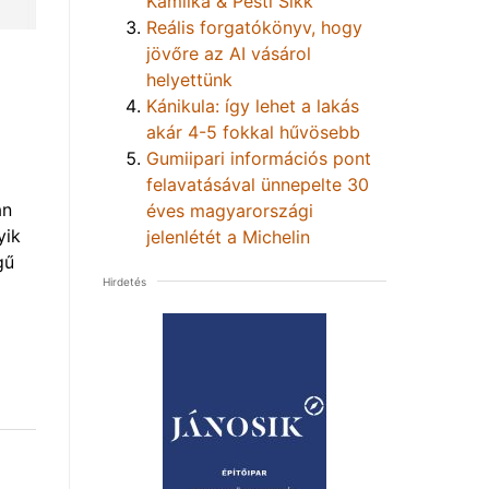
Kamilka & Pesti Sikk
Reális forgatókönyv, hogy
jövőre az AI vásárol
helyettünk
Kánikula: így lehet a lakás
akár 4-5 fokkal hűvösebb
Gumiipari információs pont
felavatásával ünnepelte 30
an
éves magyarországi
yik
jelenlétét a Michelin
gű
Hirdetés