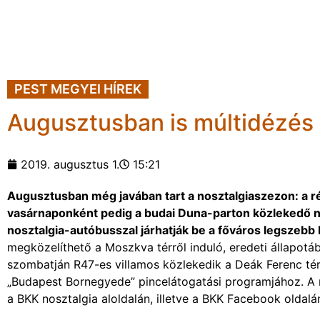
PEST MEGYEI HÍREK
Augusztusban is múltidézés a
2019. augusztus 1.
15:21
Augusztusban még javában tart a nosztalgiaszezon: a r
vasárnaponként pedig a budai Duna-parton közlekedő no
nosztalgia-autóbusszal járhatják be a főváros legszebb 
megközelíthető a Moszkva térről induló, eredeti állapotáb
szombatján R47-es villamos közlekedik a Deák Ferenc té
„Budapest Bornegyede” pincelátogatási programjához. A n
a BKK nosztalgia aloldalán, illetve a BKK Facebook oldalán