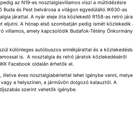
dig az N19-es nosztalgiavillamos viszi a múltidézésre
 Buda és Pest belvárosa a világon egyedülálló IK630-as
gia járattal. A nyár eleje óta közlekedő R158-as retró jára
t eljutni. A hónap első szombatján pedig ismét közlekedik 
etró villamos, amely kapcsolódik Budafok-Tétény Önkormán
szül különleges autóbuszos emlékjárattal és a közlekedésb
lamossal is. A nosztalgia és retró járatok közlekedéséről
 BKK Facebook oldalán érhetők el.
 illetve éves nosztalgiabérlettel lehet igénybe venni, mely
vagy a helyszínen, a járművön dolgozó kalauztól. A
díjszabás szerint vehetők igénybe.