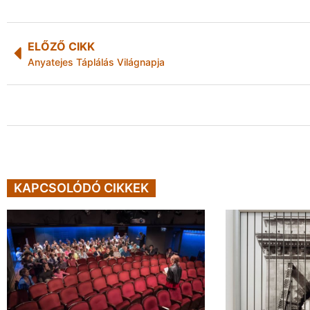
ELŐZŐ CIKK
Anyatejes Táplálás Világnapja
KAPCSOLÓDÓ CIKKEK