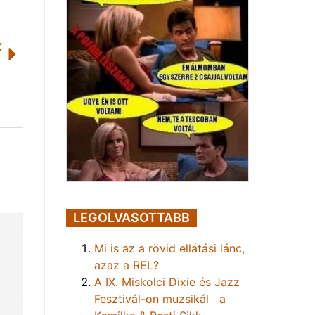
K
LEGOLVASOTTABB
Mi is az a rövid ellátási lánc,
azaz a REL?
A IX. Miskolci Dixie és Jazz
Fesztivál-on muzsikál a