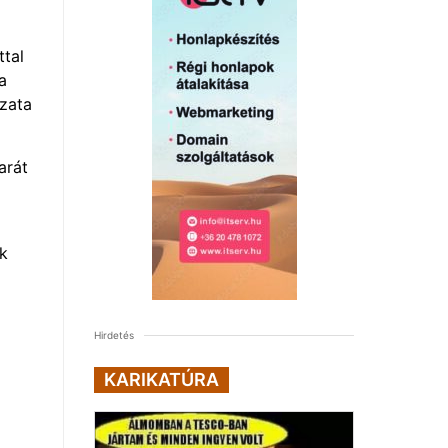
ttal
a
yzata
arát
ek
Hirdetés
KARIKATÚRA