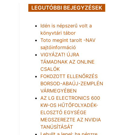
LEGUTÓBBI BEJEGYZÉSEK
Idén is népszerű volt a
könyvtári tábor
Toto megint tarolt -NAV
sajtóinformáció
VIGYÁZAT! ÚJRA
TÁMADNAK AZ ONLINE
CSALÓK
FOKOZOTT ELLENŐRZÉS
BORSOD-ABAÚJ-ZEMPLÉN
VÁRMEGYÉBEN
AZ LG ELECTRONICS 600
KW-OS HŰTŐFOLYADÉK-
ELOSZTÓ EGYSÉGE
MEGSZEREZTE AZ NVIDIA
TANÚSÍTÁSÁT
Lehullt a lepel: ha pénzre