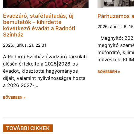
Évadzáró, stafétaátadás, új
Párhuzamos 
bemutatók – kihirdette
2026. április. 6. 1
következő évadát a Radnóti
Színház
Megnyitó: 2026
megnyitó személ
2026. június. 21. 22:31
műfordító, kilim
A Radnóti Színház évadzáró társulati
művészek: KLIM
ülésén értékelte a 2025|2026-os
évadot, kiosztotta hagyományos
BŐVEBBEN »
díjait, valamint nyilvánosságra hozta
a 2026|2027-…
BŐVEBBEN »
TOVÁBBI CIKKEK