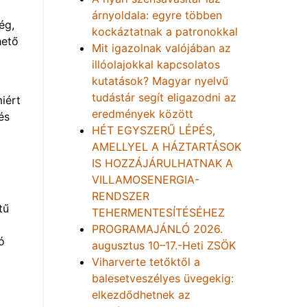
árnyoldala: egyre többen
ég,
kockáztatnak a patronokkal
hető
Mit igazolnak valójában az
illóolajokkal kapcsolatos
kutatások? Magyar nyelvű
tudástár segít eligazodni az
iért
eredmények között
és
HÉT EGYSZERŰ LÉPÉS,
AMELLYEL A HÁZTARTÁSOK
IS HOZZÁJÁRULHATNAK A
VILLAMOSENERGIA-
RENDSZER
tű
TEHERMENTESÍTÉSÉHEZ
PROGRAMAJÁNLÓ 2026.
ó
augusztus 10–17.-Heti ZSÖK
Viharverte tetőktől a
balesetveszélyes üvegekig:
elkezdődhetnek az