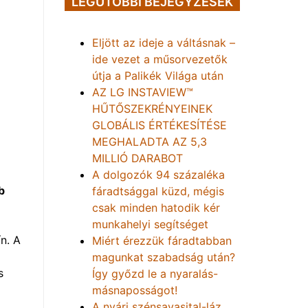
LEGUTÓBBI BEJEGYZÉSEK
Eljött az ideje a váltásnak –
ide vezet a műsorvezetők
útja a Palikék Világa után
AZ LG INSTAVIEW™
HŰTŐSZEKRÉNYEINEK
GLOBÁLIS ÉRTÉKESÍTÉSE
MEGHALADTA AZ 5,3
MILLIÓ DARABOT
A dolgozók 94 százaléka
b
fáradtsággal küzd, mégis
csak minden hatodik kér
munkahelyi segítséget
n. A
Miért érezzük fáradtabban
magunkat szabadság után?
s
Így győzd le a nyaralás-
másnaposságot!
A nyári szénsavasital-láz