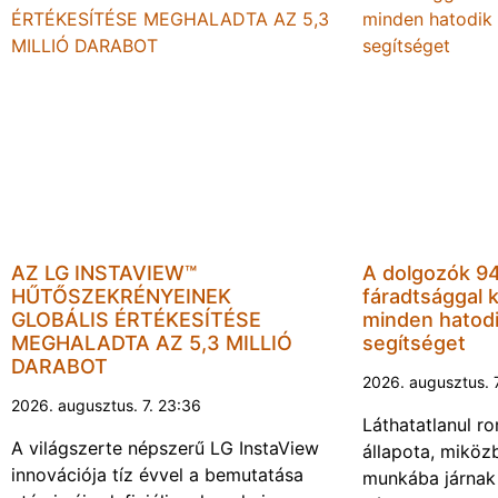
AZ LG INSTAVIEW™
A dolgozók 94
HŰTŐSZEKRÉNYEINEK
fáradtsággal 
GLOBÁLIS ÉRTÉKESÍTÉSE
minden hatodi
MEGHALADTA AZ 5,3 MILLIÓ
segítséget
DARABOT
2026. augusztus. 
2026. augusztus. 7. 23:36
Láthatatlanul r
A világszerte népszerű LG InstaView
állapota, miköz
innovációja tíz évvel a bemutatása
munkába járnak 