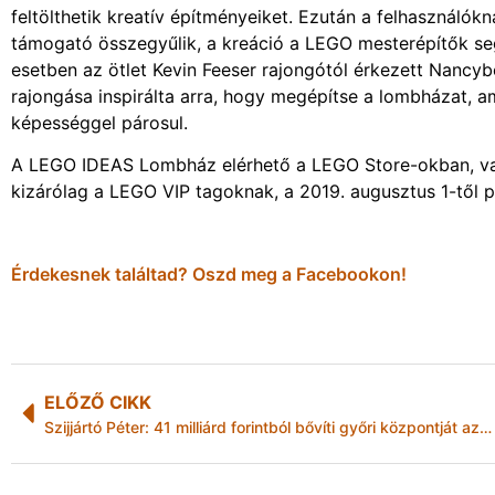
feltölthetik kreatív építményeiket. Ezután a felhasználók
támogató összegyűlik, a kreáció a LEGO mesterépítők se
esetben az ötlet Kevin Feeser rajongótól érkezett Nancybő
rajongása inspirálta arra, hogy megépítse a lombházat, a
képességgel párosul.
A LEGO IDEAS Lombház elérhető a LEGO Store-okban, vala
kizárólag a LEGO VIP tagoknak, a 2019. augusztus 1-től p
Érdekesnek találtad? Oszd meg a Facebookon!
ELŐZŐ CIKK
Szijjártó Péter: 41 milliárd forintból bővíti győri központját az Audi