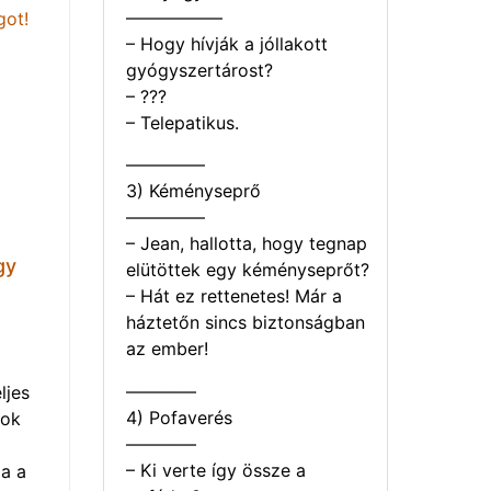
—————–
– Hogy hívják a jóllakott
gyógyszertárost?
– ???
– Telepatikus.
————–
3) Kéményseprő
————–
– Jean, hallotta, hogy tegnap
gy
elütöttek egy kéményseprőt?
– Hát ez rettenetes! Már a
háztetőn sincs biztonságban
az ember!
————
ljes
4) Pofaverés
mok
————
– Ki verte így össze a
a a