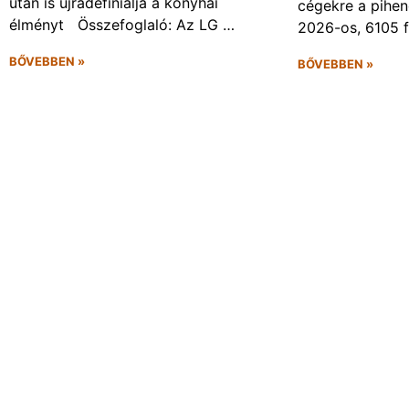
után is újradefiniálja a konyhai
cégekre a pihen
élményt Összefoglaló: Az LG …
2026-os, 6105 
BŐVEBBEN »
BŐVEBBEN »