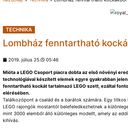
TECHNIKA
Lombház fenntartható kocká
2019. július 25.
05:46
Mióta a LEGO Csoport piacra dobta az első növényi erede
technológiával készített elemek egyre gyakrabban jel
fenntartható kockát tartalmazó LEGO szett, ezáltal fon
elérésében.
Találkozópont a család és a barátok számára. Egy titkos
LEGO rajongók mostantól belefeledkezhetnek a különle
mint 3000 elemből álló különleges modellt, amely az edd
kihívás.