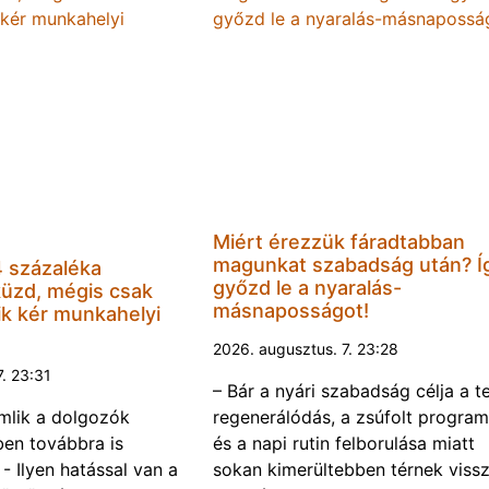
Miért érezzük fáradtabban
magunkat szabadság után? Í
 százaléka
győzd le a nyaralás-
küzd, mégis csak
másnaposságot!
k kér munkahelyi
2026. augusztus. 7. 23:28
7. 23:31
– Bár a nyári szabadság célja a te
omlik a dolgozók
regenerálódás, a zsúfolt progra
ben továbbra is
és a napi rutin felborulása miatt
- Ilyen hatással van a
sokan kimerültebben térnek vissz