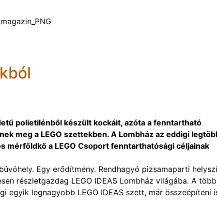
kból
tű polietilénből készült kockáit, azóta a fenntartható
ennek meg a LEGO szettekben. A Lombház az eddigi legtöb
tos mérföldkő a LEGO Csoport fenntarthatósági céljainak
 búvóhely. Egy erődítmény. Rendhagyó pizsamaparti helyszí
gesen részletgazdag LEGO IDEAS Lombház világába. A több
igi egyik legnagyobb LEGO IDEAS szett, már összeépíteni i