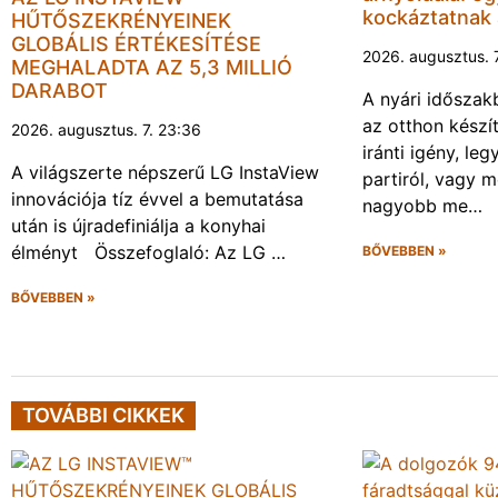
kockáztatnak 
HŰTŐSZEKRÉNYEINEK
GLOBÁLIS ÉRTÉKESÍTÉSE
2026. augusztus. 
MEGHALADTA AZ 5,3 MILLIÓ
DARABOT
A nyári idősza
az otthon készí
2026. augusztus. 7. 23:36
iránti igény, le
A világszerte népszerű LG InstaView
partiról, vagy 
innovációja tíz évvel a bemutatása
nagyobb me…
után is újradefiniálja a konyhai
élményt Összefoglaló: Az LG …
BŐVEBBEN »
BŐVEBBEN »
TOVÁBBI CIKKEK