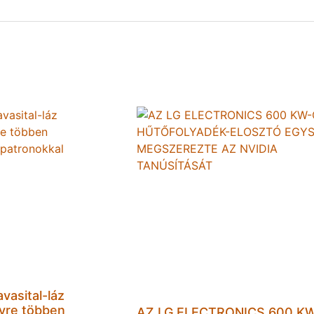
vasital-láz
gyre többen
AZ LG ELECTRONICS 600 K