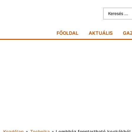
FŐOLDAL
AKTUÁLIS
GA
Kezdőlap
»
Technika
»
Lombház fenntartható kockákból