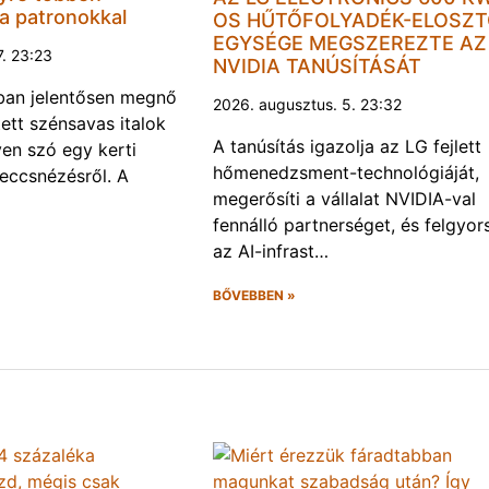
a patronokkal
OS HŰTŐFOLYADÉK-ELOSZ
EGYSÉGE MEGSZEREZTE AZ
7. 23:23
NVIDIA TANÚSÍTÁSÁT
kban jelentősen megnő
2026. augusztus. 5. 23:32
tett szénsavas italok
A tanúsítás igazolja az LG fejlett
gyen szó egy kerti
hőmenedzsment-technológiáját,
meccsnézésről. A
megerősíti a vállalat NVIDIA-val
fennálló partnerséget, és felgyors
az AI-infrast…
BŐVEBBEN »