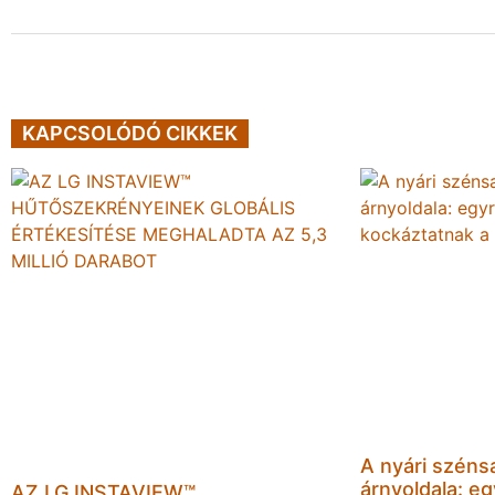
KAPCSOLÓDÓ CIKKEK
A nyári szénsa
árnyoldala: e
AZ LG INSTAVIEW™