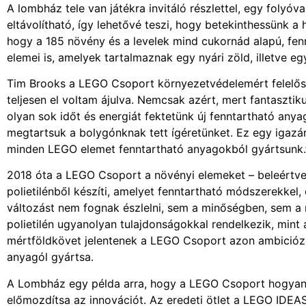
A lombház tele van játékra invitáló részlettel, egy folyóva
eltávolítható, így lehetővé teszi, hogy betekinthessünk 
hogy a 185 növény és a levelek mind cukornád alapú, fen
elemei is, amelyek tartalmaznak egy nyári zöld, illetve eg
Tim Brooks a LEGO Csoport környezetvédelemért felelős 
teljesen el voltam ájulva. Nemcsak azért, mert fantasztik
olyan sok időt és energiát fektetünk új fenntartható an
megtartsuk a bolygónknak tett ígéretünket. Ez egy igazá
minden LEGO elemet fenntartható anyagokból gyártsunk.
2018 óta a LEGO Csoport a növényi elemeket – beleértve 
polietilénből készíti, amelyet fenntartható módszerekkel,
változást nem fognak észlelni, sem a minőségben, sem a 
polietilén ugyanolyan tulajdonságokkal rendelkezik, mint
mértföldkövet jelentenek a LEGO Csoport azon ambicióz
anyagól gyártsa.
A Lombház egy példa arra, hogy a LEGO Csoport hogyan a
előmozdítsa az innovációt. Az eredeti ötlet a LEGO IDEA