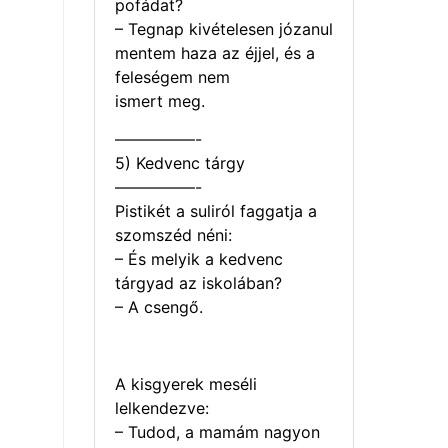
pofádat?
– Tegnap kivételesen józanul
mentem haza az éjjel, és a
feleségem nem
ismert meg.
—————-
5) Kedvenc tárgy
—————-
Pistikét a suliról faggatja a
szomszéd néni:
– És melyik a kedvenc
tárgyad az iskolában?
– A csengő.
A kisgyerek meséli
lelkendezve:
– Tudod, a mamám nagyon