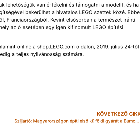
nak lehetőségük van értékelni és támogatni a modellt, és ha
gítségével bekerülhet a hivatalos LEGO szettek közé. Ebbe
l, Franciaországból. Kevint elsősorban a természet iránti
mely az ő esetében egy igen kifinomult LEGO építési
mint online a shop.LEGO.com oldalon, 2019. július 24-től
edig a teljes nyilvánosság számára.
KÖVETKEZŐ CIK
Szijjártó: Magyarországon építi első külföldi gyárát a Bumchun Precision