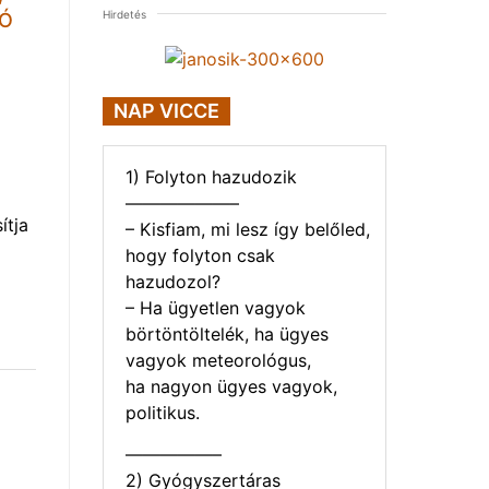
Hirdetés
TÓ
NAP VICCE
1) Folyton hazudozik
——————–
ítja
– Kisfiam, mi lesz így belőled,
hogy folyton csak
hazudozol?
– Ha ügyetlen vagyok
börtöntöltelék, ha ügyes
vagyok meteorológus,
ha nagyon ügyes vagyok,
politikus.
—————–
2) Gyógyszertáras