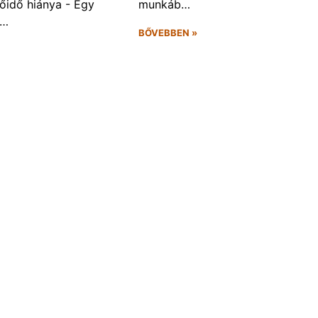
őidő hiánya - Egy
munkáb…
f…
BŐVEBBEN »