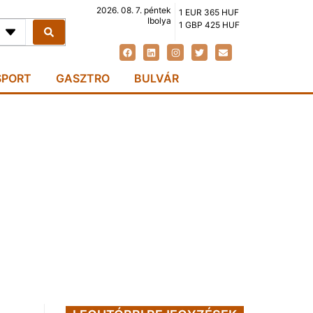
2026. 08. 7. péntek
1 EUR 365 HUF
Ibolya
1 GBP 425 HUF
SPORT
GASZTRO
BULVÁR