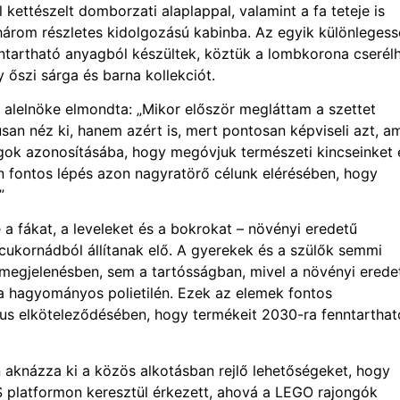
l kettészelt domborzati alaplappal, valamint a fa teteje is
a három részletes kidolgozású kabinba. Az egyik különlegess
ntartható anyagból készültek, köztük a lombkorona cserél
y őszi sárga és barna kollekciót.
alelnöke elmondta: „Mikor először megláttam a szettet
usan néz ki, hanem azért is, mert pontosan képviseli azt, am
yagok azonosításába, hogy megóvjuk természeti kincseinket 
n fontos lépés azon nagyratörő célunk elérésében, hogy
”
a fákat, a leveleket és a bokrokat – növényi eredetű
 cukornádból állítanak elő. A gyerekek és a szülők semmi
megjelenésben, sem a tartósságban, mivel a növényi erede
 a hagyományos polietilén. Ezek az elemek fontos
us elköteleződésében, hogy termékeit 2030-ra fenntarthat
knázza ki a közös alkotásban rejlő lehetőségeket, hogy
S platformon keresztül érkezett, ahová a LEGO rajongók