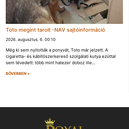
Toto megint tarolt -NAV sajtóinformáció
2026. augusztus. 6. 00:10
Még ki sem nyitották a ponyvát, Toto már jelzett. A
cigaretta- és kábítószerkereső szolgálati kutya ezúttal
sem tévedett: több mint hatezer doboz ille…
BŐVEBBEN »