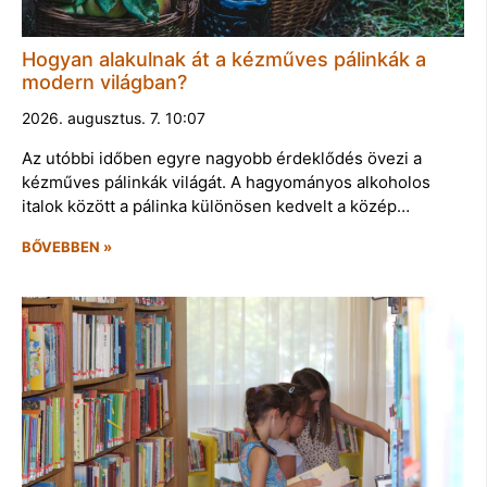
Hogyan alakulnak át a kézműves pálinkák a
modern világban?
2026. augusztus. 7. 10:07
Az utóbbi időben egyre nagyobb érdeklődés övezi a
kézműves pálinkák világát. A hagyományos alkoholos
italok között a pálinka különösen kedvelt a közép…
BŐVEBBEN »