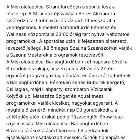
A Miskolctapolcai Strandfürdőben a sporté lesz a
főszerep. A Strandok éjszakáján Béres Alexandra
sztáredző tart több vízi- és vízparti fitnesszórát a
vendégeknek. E mellett a Strandfürdő Fitnessz és
Wellness Központja is 23:00 óráig tart nyitva, változatos
programokkal. A sportolás után, kifejezetten pihentető,
levezető jellegű, különleges Szauna Szeánszokkal várják
a Szauna Mesterek a programok résztvevőit.
A Miskolctapolcai Barlangfürdőben két naposra bővül a
Strandok éjszakája, hiszen július 26-án és 27-én
egyaránt programgazdag délutánt és éjszakát tölthetnek
a Barlangfürdőben. Pénteken zenés Buborék kergető,
Csillagles, majd Habparty, szombaton Vízicsaták,
Kölyökklub, Masszázs Sziget és Aquafitness
programokkal várják kicsiket, nagyokat egyaránt. A
megfelelő zenéről mindkét nap DJ gondoskodik, a
sötétedés utáni órákat pedig Tűzzsonglőr Show teszi
izgalmassá a Miskolctapolcai Barlangfürdőben.
Bővebb tájékoztatásért keresse fel a Strandok
éjszakájához csatlakozott miskolci fürdők honlapját és