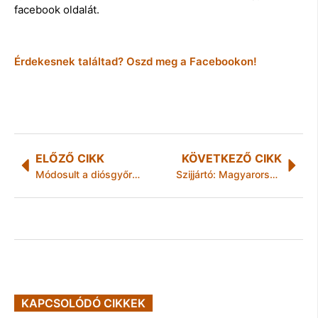
facebook oldalát.
Érdekesnek találtad? Oszd meg a Facebookon!
ELŐZŐ CIKK
KÖVETKEZŐ CIKK
Módosult a diósgyőri HORIZONT Helyi Közösségi Fejlesztési Stratégiája
Szijjártó: Magyarország abban érdekelt, hogy a világgazdaság minél szabadabb és akadálymentes legyen
KAPCSOLÓDÓ CIKKEK