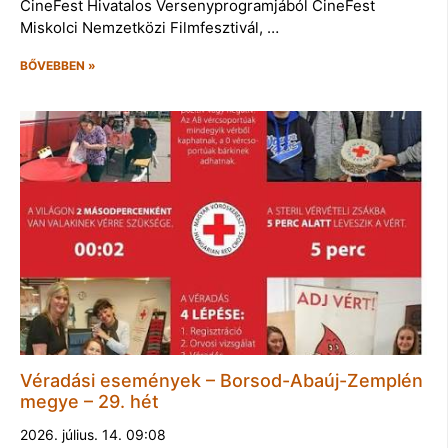
CineFest Hivatalos Versenyprogramjából CineFest
Miskolci Nemzetközi Filmfesztivál, …
BŐVEBBEN »
Véradási események – Borsod-Abaúj-Zemplén
megye – 29. hét
2026. július. 14. 09:08