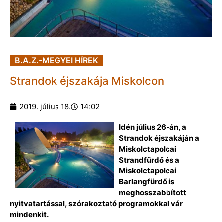
B.A.Z.-MEGYEI HÍREK
Strandok éjszakája Miskolcon
2019. július 18.
14:02
Idén július 26-án, a
Strandok éjszakáján a
Miskolctapolcai
Strandfürdő és a
Miskolctapolcai
Barlangfürdő is
meghosszabbított
nyitvatartással, szórakoztató programokkal vár
mindenkit.