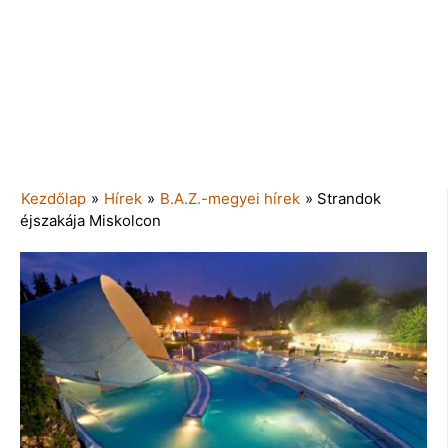
Kezdőlap
»
Hírek
»
B.A.Z.-megyei hírek
»
Strandok
éjszakája Miskolcon