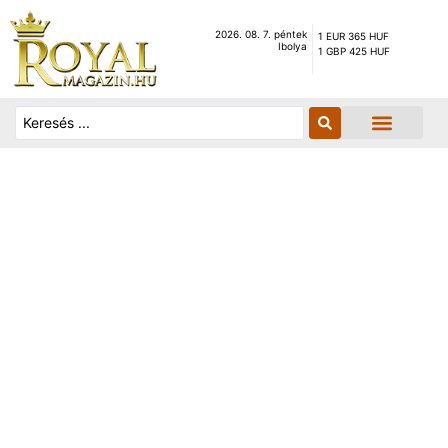
2026. 08. 7. péntek
1 EUR 365 HUF
Ibolya
1 GBP 425 HUF