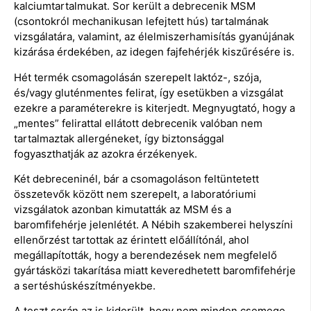
kalciumtartalmukat. Sor került a debrecenik MSM
(csontokról mechanikusan lefejtett hús) tartalmának
vizsgálatára, valamint, az élelmiszerhamisítás gyanújának
kizárása érdekében, az idegen fajfehérjék kiszűrésére is.
Hét termék csomagolásán szerepelt laktóz-, szója,
és/vagy gluténmentes felirat, így esetükben a vizsgálat
ezekre a paraméterekre is kiterjedt. Megnyugtató, hogy a
„mentes” felirattal ellátott debrecenik valóban nem
tartalmaztak allergéneket, így biztonsággal
fogyaszthatják az azokra érzékenyek.
Két debreceninél, bár a csomagoláson feltüntetett
összetevők között nem szerepelt, a laboratóriumi
vizsgálatok azonban kimutatták az MSM és a
baromfifehérje jelenlétét. A Nébih szakemberei helyszíni
ellenőrzést tartottak az érintett előállítónál, ahol
megállapították, hogy a berendezések nem megfelelő
gyártásközi takarítása miatt keveredhetett baromfifehérje
a sertéshúskészítményekbe.
A teszt során az is kiderült, hogy nem minden csemege