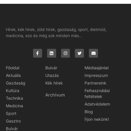
Hírek, kék hírek, zöld hírek, gazdaság, sport, életmód,
medicina, ezo és még sok minden más…
Főoldal
Bulvár
Médiaajánlat
Aktuális
Utazás
Impresszum
Gazdaság
Kék hírek
Partnereink
Kultúra
Felhasználási
Archívum
feltételek
Technika
Adatvédelem
Medicina
Blog
Sport
Írjon nekünk!
Gasztro
Bulvár