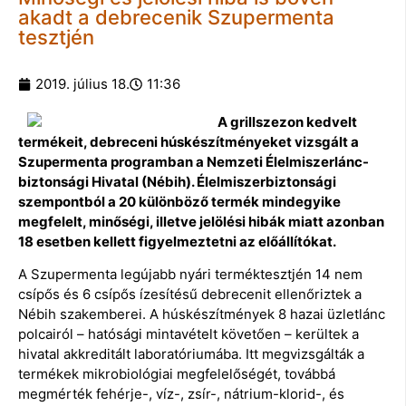
akadt a debrecenik Szupermenta
tesztjén
2019. július 18.
11:36
A grillszezon kedvelt
termékeit, debreceni húskészítményeket vizsgált a
Szupermenta programban a Nemzeti Élelmiszerlánc-
biztonsági Hivatal (Nébih). Élelmiszerbiztonsági
szempontból a 20 különböző termék mindegyike
megfelelt, minőségi, illetve jelölési hibák miatt azonban
18 esetben kellett figyelmeztetni az előállítókat.
A Szupermenta legújabb nyári terméktesztjén 14 nem
csípős és 6 csípős ízesítésű debrecenit ellenőriztek a
Nébih szakemberei. A húskészítmények 8 hazai üzletlánc
polcairól – hatósági mintavételt követően – kerültek a
hivatal akkreditált laboratóriumába. Itt megvizsgálták a
termékek mikrobiológiai megfelelőségét, továbbá
megmérték fehérje-, víz-, zsír-, nátrium-klorid-, és