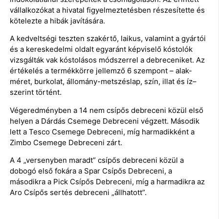
vállalkozókat a hivatal figyelmeztetésben részesítette és
kötelezte a hibák javítására.
A kedveltségi teszten szakértő, laikus, valamint a gyártói
és a kereskedelmi oldalt egyaránt képviselő kóstolók
vizsgálták vak kóstolásos módszerrel a debreceniket. Az
értékelés a termékkörre jellemző 6 szempont – alak-
méret, burkolat, állomány-metszéslap, szín, illat és íz–
szerint történt.
Végeredményben a 14 nem csípős debreceni közül első
helyen a Dárdás Csemege Debreceni végzett. Második
lett a Tesco Csemege Debreceni, míg harmadikként a
Zimbo Csemege Debreceni zárt.
A 4 „versenyben maradt” csípős debreceni közül a
dobogó első fokára a Spar Csípős Debreceni, a
másodikra a Pick Csípős Debreceni, míg a harmadikra az
Aro Csípős sertés debreceni „állhatott”.