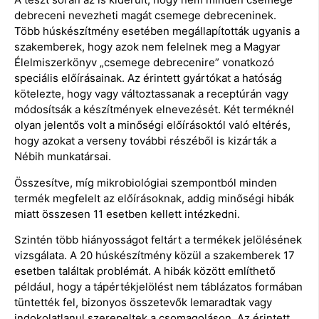
debreceni nevezheti magát csemege debreceninek.
Több húskészítmény esetében megállapították ugyanis a
szakemberek, hogy azok nem felelnek meg a Magyar
Élelmiszerkönyv „csemege debrecenire” vonatkozó
speciális előírásainak. Az érintett gyártókat a hatóság
kötelezte, hogy vagy változtassanak a receptúrán vagy
módosítsák a készítmények elnevezését. Két terméknél
olyan jelentős volt a minőségi előírásoktól való eltérés,
hogy azokat a verseny további részéből is kizárták a
Nébih munkatársai.
Összesítve, míg mikrobiológiai szempontból minden
termék megfelelt az előírásoknak, addig minőségi hibák
miatt összesen 11 esetben kellett intézkedni.
Szintén több hiányosságot feltárt a termékek jelölésének
vizsgálata. A 20 húskészítmény közül a szakemberek 17
esetben találtak problémát. A hibák között említhető
például, hogy a tápértékjelölést nem táblázatos formában
tüntették fel, bizonyos összetevők lemaradtak vagy
indokolatlanul szerepeltek a csomagoláson. Az érintett