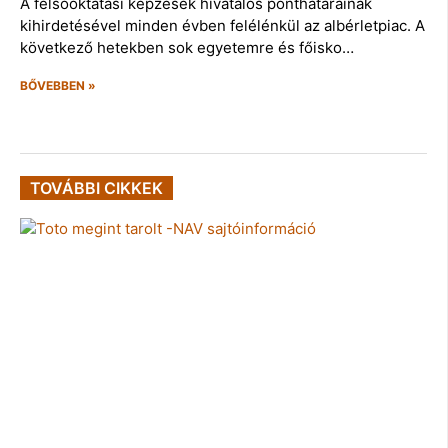
A felsőoktatási képzések hivatalos ponthatárainak
kihirdetésével minden évben felélénkül az albérletpiac. A
következő hetekben sok egyetemre és főisko…
BŐVEBBEN »
TOVÁBBI CIKKEK