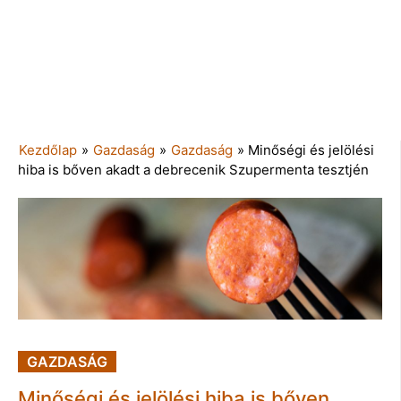
Kezdőlap
»
Gazdaság
»
Gazdaság
»
Minőségi és jelölési
hiba is bőven akadt a debrecenik Szupermenta tesztjén
GAZDASÁG
Minőségi és jelölési hiba is bőven