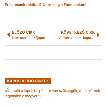
Érdekesnek találtad? Oszd meg a Facebookon!
ELŐZŐ CIKK
KÖVETKEZŐ CIKK
Nem csak a szájápolástól lehet szép a mosolyod
A transzatlanti kapcsolatok jelentőségét hangsúlyozta Szijjártó Péter Washingtonban
KAPCSOLÓDÓ CIKKEK