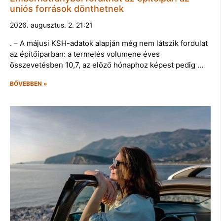
uniós források dönthetnek
2026. augusztus. 2. 21:21
. – A májusi KSH-adatok alapján még nem látszik fordulat
az építőiparban: a termelés volumene éves
összevetésben 10,7, az előző hónaphoz képest pedig …
BŐVEBBEN »