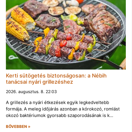
Kerti sütögetés biztonságosan: a Nébih
tanácsai nyári grillezéshez
2026. augusztus. 8. 22:03
A grillezés a nyári étkezések egyik legkedveltebb
formája. A meleg időjárás azonban a kórokozó, romlást
okozó baktériumok gyorsabb szaporodásának is k…
BŐVEBBEN »