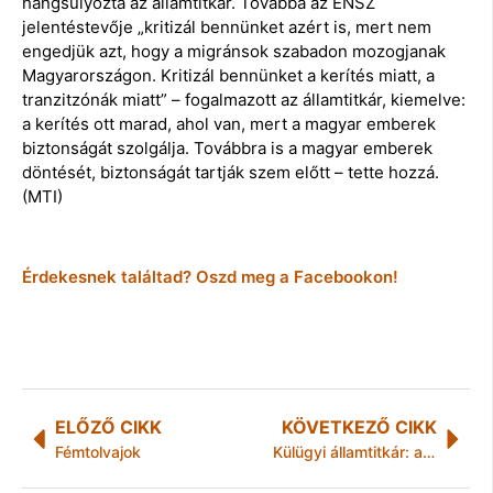
hangsúlyozta az államtitkár. Továbbá az ENSZ
jelentéstevője „kritizál bennünket azért is, mert nem
engedjük azt, hogy a migránsok szabadon mozogjanak
Magyarországon. Kritizál bennünket a kerítés miatt, a
tranzitzónák miatt” – fogalmazott az államtitkár, kiemelve:
a kerítés ott marad, ahol van, mert a magyar emberek
biztonságát szolgálja. Továbbra is a magyar emberek
döntését, biztonságát tartják szem előtt – tette hozzá.
(MTI)
Érdekesnek találtad? Oszd meg a Facebookon!
ELŐZŐ CIKK
KÖVETKEZŐ CIKK
Fémtolvajok
Külügyi államtitkár: az ukrán vezetők ne alaptalanul vádaskodjanak!