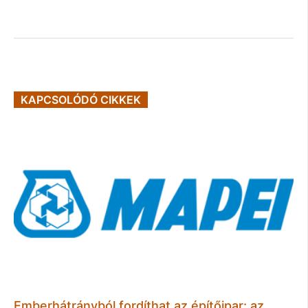
KAPCSOLÓDÓ CIKKEK
Emberhátrányból fordíthat az építőipar: az