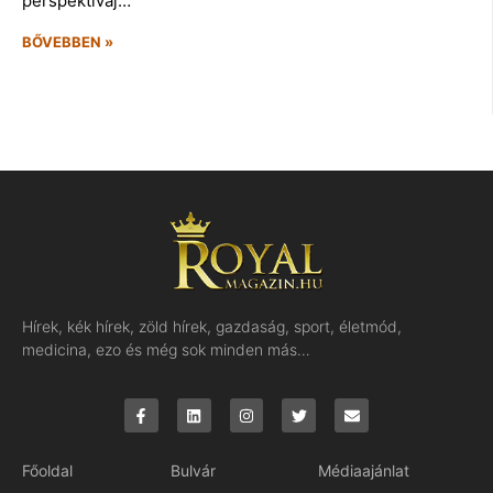
perspektíváj…
BŐVEBBEN »
Hírek, kék hírek, zöld hírek, gazdaság, sport, életmód,
medicina, ezo és még sok minden más…
Főoldal
Bulvár
Médiaajánlat