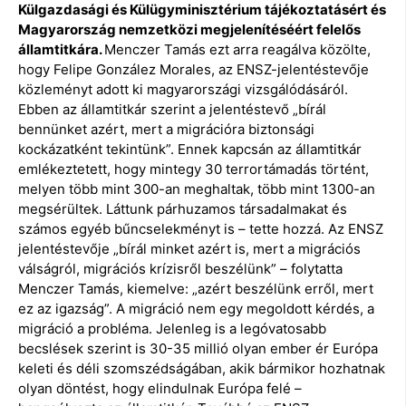
Külgazdasági és Külügyminisztérium tájékoztatásért és
Magyarország nemzetközi megjelenítéséért felelős
államtitkára.
Menczer Tamás ezt arra reagálva közölte,
hogy Felipe González Morales, az ENSZ-jelentéstevője
közleményt adott ki magyarországi vizsgálódásáról.
Ebben az államtitkár szerint a jelentéstevő „bírál
bennünket azért, mert a migrációra biztonsági
kockázatként tekintünk”. Ennek kapcsán az államtitkár
emlékeztetett, hogy mintegy 30 terrortámadás történt,
melyen több mint 300-an meghaltak, több mint 1300-an
megsérültek. Láttunk párhuzamos társadalmakat és
számos egyéb bűncselekményt is – tette hozzá. Az ENSZ
jelentéstevője „bírál minket azért is, mert a migrációs
válságról, migrációs krízisről beszélünk” – folytatta
Menczer Tamás, kiemelve: „azért beszélünk erről, mert
ez az igazság”. A migráció nem egy megoldott kérdés, a
migráció a probléma. Jelenleg is a legóvatosabb
becslések szerint is 30-35 millió olyan ember ér Európa
keleti és déli szomszédságában, akik bármikor hozhatnak
olyan döntést, hogy elindulnak Európa felé –