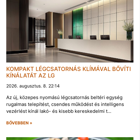
KOMPAKT LÉGCSATORNÁS KLÍMÁVAL BŐVÍTI
KÍNÁLATÁT AZ LG
2026. augusztus. 8. 22:14
Az új, közepes nyomású légcsatornás beltéri egység
rugalmas telepítést, csendes működést és intelligens
vezérlést kínál lakó- és kisebb kereskedelmi t…
BŐVEBBEN »