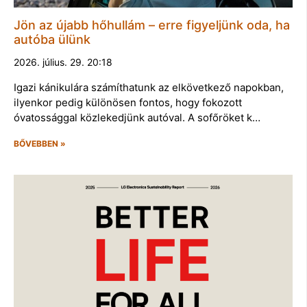
Jön az újabb hőhullám – erre figyeljünk oda, ha
autóba ülünk
2026. július. 29. 20:18
Igazi kánikulára számíthatunk az elkövetkező napokban,
ilyenkor pedig különösen fontos, hogy fokozott
óvatossággal közlekedjünk autóval. A sofőröket k…
BŐVEBBEN »