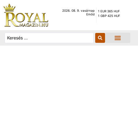
2026. 08. 9. vasárnap
1 EUR 365 HUF
Emőd
1 GBP 425 HUF