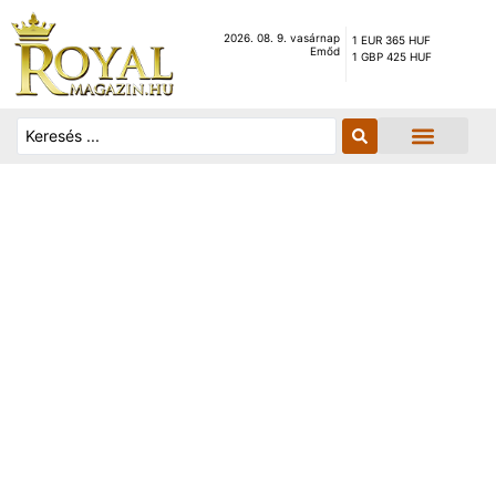
2026. 08. 9. vasárnap
1 EUR 365 HUF
Emőd
1 GBP 425 HUF