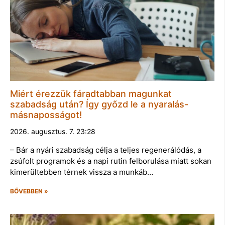
Miért érezzük fáradtabban magunkat
szabadság után? Így győzd le a nyaralás-
másnaposságot!
2026. augusztus. 7. 23:28
– Bár a nyári szabadság célja a teljes regenerálódás, a
zsúfolt programok és a napi rutin felborulása miatt sokan
kimerültebben térnek vissza a munkáb…
BŐVEBBEN »