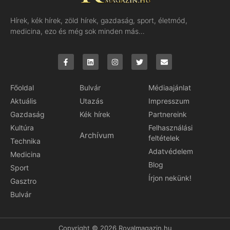
Hírek, kék hírek, zöld hírek, gazdaság, sport, életmód,
medicina, ezo és még sok minden más…
Főoldal
Bulvár
Médiaajánlat
Aktuális
Utazás
Impresszum
Gazdaság
Kék hírek
Partnereink
Kultúra
Felhasználási
Archívum
feltételek
Technika
Adatvédelem
Medicina
Blog
Sport
Írjon nekünk!
Gasztro
Bulvár
Copyright © 2026 Royalmagazin.hu