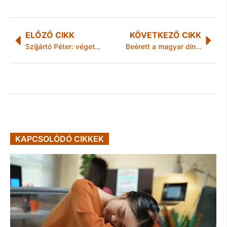
ELŐZŐ CIKK
KÖVETKEZŐ CIKK
Szijjártó Péter: véget kell vetni a beavatkozások és a kioktatás politikájának
Beérett a magyar dinnye! Indul a szezon a Lidl-ben!
KAPCSOLÓDÓ CIKKEK