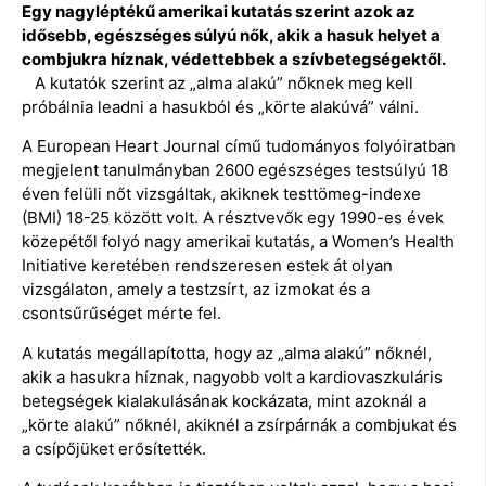
Egy nagyléptékű amerikai kutatás szerint azok az
idősebb, egészséges súlyú nők, akik a hasuk helyet a
combjukra híznak, védettebbek a szívbetegségektől.
A kutatók szerint az „alma alakú” nőknek meg kell
próbálnia leadni a hasukból és „körte alakúvá” válni.
A European Heart Journal című tudományos folyóiratban
megjelent tanulmányban 2600 egészséges testsúlyú 18
éven felüli nőt vizsgáltak, akiknek testtömeg-indexe
(BMI) 18-25 között volt. A résztvevők egy 1990-es évek
közepétől folyó nagy amerikai kutatás, a Women’s Health
Initiative keretében rendszeresen estek át olyan
vizsgálaton, amely a testzsírt, az izmokat és a
csontsűrűséget mérte fel.
A kutatás megállapította, hogy az „alma alakú” nőknél,
akik a hasukra híznak, nagyobb volt a kardiovaszkuláris
betegségek kialakulásának kockázata, mint azoknál a
„körte alakú” nőknél, akiknél a zsírpárnák a combjukat és
a csípőjüket erősítették.