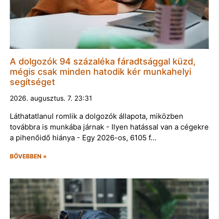
A dolgozók 94 százaléka fáradtsággal küzd,
mégis csak minden hatodik kér munkahelyi
segítséget
2026. augusztus. 7. 23:31
Láthatatlanul romlik a dolgozók állapota, miközben
továbbra is munkába járnak - Ilyen hatással van a cégekre
a pihenőidő hiánya - Egy 2026-os, 6105 f…
BŐVEBBEN »