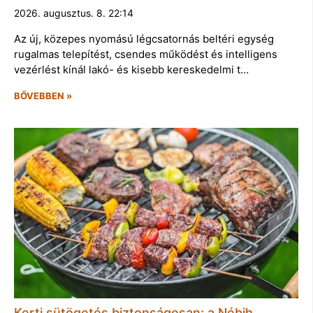
2026. augusztus. 8. 22:14
Az új, közepes nyomású légcsatornás beltéri egység
rugalmas telepítést, csendes működést és intelligens
vezérlést kínál lakó- és kisebb kereskedelmi t…
BŐVEBBEN »
Kerti sütögetés biztonságosan: a Nébih