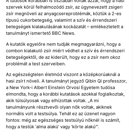
A tudósok korábban is tisztában voltak azzal, hogy a hasi
szervek körül felhalmozódó zsír, az úgynevezett zsigeri
zsír megnöveli az anyagcsereproblémák, köztük a 2-es
típusú cukorbetegség, valamint a szív és érrendszeri
betegségek kialakulásának kockázatát – emlékeztetett a
tanulmányt ismertető BBC News.
A kutatók egyelőre nem tudják megmagyarázni, hogy a
combon kialakuló zsír miért védhet a szív és érrendszeri
betegségektől, de az kiderült, hogy ez a zsír nem okoz
problémát a test szerveiben.
Az egészségtelen életmód viszont a középkorúaknál a
hasi zsírt növeli. A tanulmányt jegyző Qibin Qi professzor,
a New York-i Albert Einstein Orvosi Egyetem tudósa
elmondta, hogy a korábbi kutatások azokkal foglalkoztak,
akik túlsúlyosak vagy elhízottak voltak. „A mi
tanulmányunk résztvevői olyan nők voltak, akiknek
normális volt a testsúlya. Tehát ez az üzenet nagyon
fontos: még az egészséges testsúlyú nőknél is számít,
hogy a testük ‘alma alakú’ vagy ‘körte alakú'”.