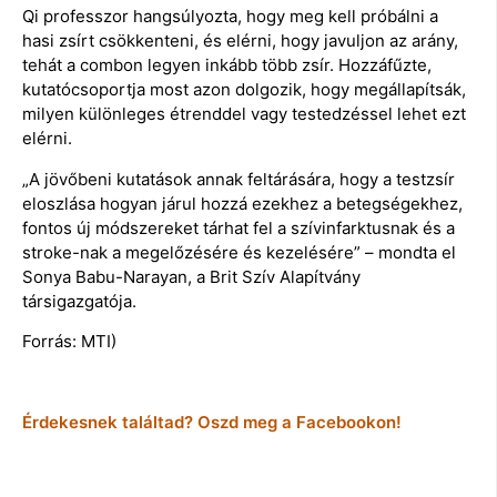
Qi professzor hangsúlyozta, hogy meg kell próbálni a
hasi zsírt csökkenteni, és elérni, hogy javuljon az arány,
tehát a combon legyen inkább több zsír. Hozzáfűzte,
kutatócsoportja most azon dolgozik, hogy megállapítsák,
milyen különleges étrenddel vagy testedzéssel lehet ezt
elérni.
„A jövőbeni kutatások annak feltárására, hogy a testzsír
eloszlása hogyan járul hozzá ezekhez a betegségekhez,
fontos új módszereket tárhat fel a szívinfarktusnak és a
stroke-nak a megelőzésére és kezelésére” – mondta el
Sonya Babu-Narayan, a Brit Szív Alapítvány
társigazgatója.
Forrás: MTI)
Érdekesnek találtad? Oszd meg a Facebookon!