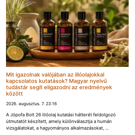
Mit igazolnak valójában az illóolajokkal
kapcsolatos kutatások? Magyar nyelvű
tudástár segít eligazodni az eredmények
között
2026. augusztus. 7. 23:16
A Jópofa Bolt 26 illóolaj kutatási hátterét feldolgozó
útmutatót készített, amely különválasztja a humán
vizsgálatokat, a hagyományos alkalmazásokat, …