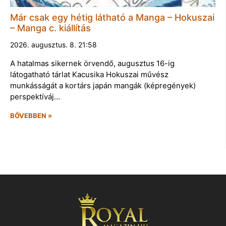
Már csak egy hétig látható a Manga – Hokuszai
– Manga c. kiállítás
2026. augusztus. 8. 21:58
A hatalmas sikernek örvendő, augusztus 16-ig
látogatható tárlat Kacusika Hokuszai művész
munkásságát a kortárs japán mangák (képregények)
perspektíváj…
BŐVEBBEN »