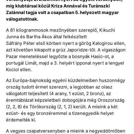
míg klubtársai közül Kriza Annával és Turánszki
Zalánnal tagja volt a csapatban 5. helyezett magyar
válogatottnak.
A 81 kilogrammosok mezőnyében szereplő, Kikuchi
Junna és Bartha Ákos által felkészített
Sáfrány Péter első körben nyert a görög Kalogirou ellen,
azt követően kikapott a grúz Japoridze-től. A vígaszágon
Pazar meneteléssel legyőzte a bosnyák Hasic-ot, a
portugál Limát, majd a 3. helyért ipponal nyert a lengyel
Kociol ellen.
Az Európa-bajnokság egyéni küzdelmeiben huszonnégy
ország tudott érmet szerezni, a legjobban az olasz
válogatott teljesített (4 arany, 1 ezüst, 2 bronz), az
éremtáblázat képzeletbeli dobogójára még Oroszország
(2, 2, 8) és Törökország (2, 1, 2) került. A mieink a két
ezüst- és egy bronzéremmel a tizenegyedik helyet
érdemelték ki.
A vegyes csapatversenyben a mieink a negyeddöntőben