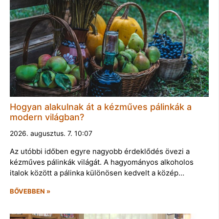
Hogyan alakulnak át a kézműves pálinkák a
modern világban?
2026. augusztus. 7. 10:07
Az utóbbi időben egyre nagyobb érdeklődés övezi a
kézműves pálinkák világát. A hagyományos alkoholos
italok között a pálinka különösen kedvelt a közép…
BŐVEBBEN »