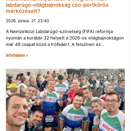
labdarúgó-világbajnokság cso-portkörös
mérkőzéseit?
2026. június. 21. 23:40
A Nemzetközi Labdarúgó-szövetség (FIFA) reformja
nyomán a korábbi 32 helyett a 2026-os világbajnokságon
már 48 csapat küzd a trófeáért. A felszínen ez…
BŐVEBBEN »