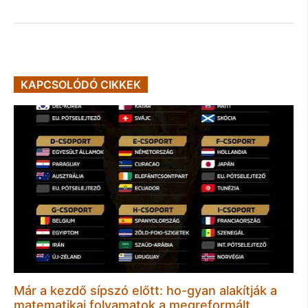
KAPCSOLÓDÓ CIKKEK
Már a kezdő sípszó előtt: ho-gyan alakítják a
matematikai folyamatok a megreformált