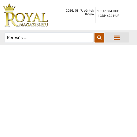
2026. 08. 7. péntek
1 EUR 364 HUF
Ibolya
1 GBP 424 HUF