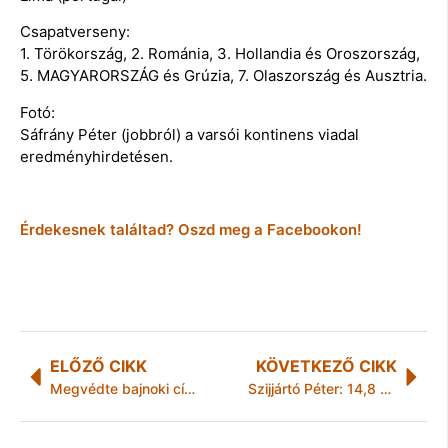
Csapatverseny:
1. Törökország, 2. Románia, 3. Hollandia és Oroszország,
5. MAGYARORSZÁG és Grúzia, 7. Olaszország és Ausztria.
Fotó:
Sáfrány Péter (jobbról) a varsói kontinens viadal
eredményhirdetésen.
Érdekesnek találtad? Oszd meg a Facebookon!
ELŐZŐ CIKK
KÖVETKEZŐ CIKK
Megvédte bajnoki címét a Jezsuita Gimnázium leány kosárlabda csapata
Szijjártó Péter: 14,8 milliárd forintos autóipari beruházás érkezik Komáromba