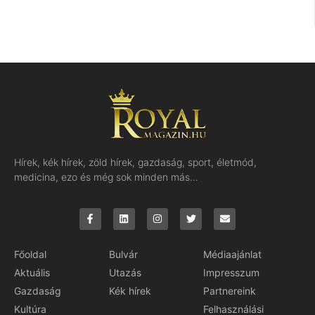
Hírek, kék hírek, zöld hírek, gazdaság, sport, életmód,
medicina, ezo és még sok minden más…
Főoldal
Bulvár
Médiaajánlat
Aktuális
Utazás
Impresszum
Gazdaság
Kék hírek
Partnereink
Kultúra
Felhasználási