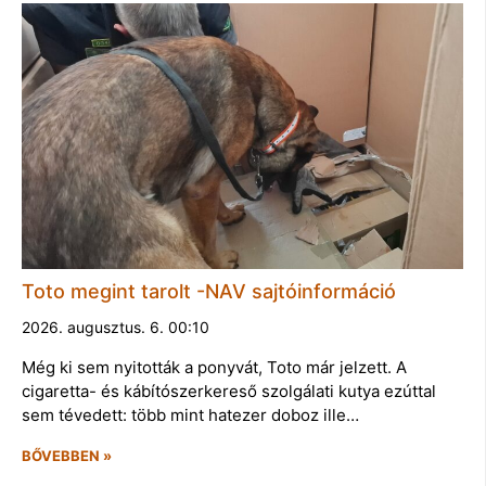
Toto megint tarolt -NAV sajtóinformáció
2026. augusztus. 6. 00:10
Még ki sem nyitották a ponyvát, Toto már jelzett. A
cigaretta- és kábítószerkereső szolgálati kutya ezúttal
sem tévedett: több mint hatezer doboz ille…
BŐVEBBEN »