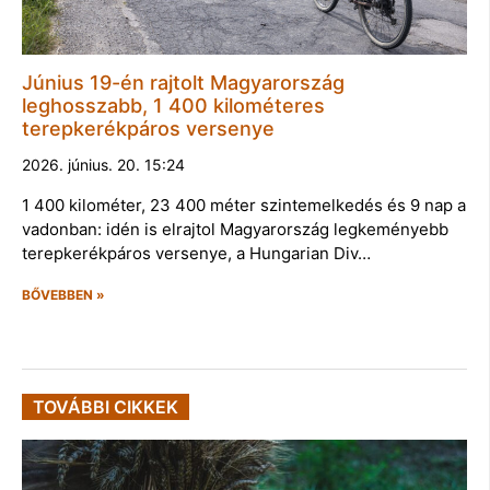
Június 19-én rajtolt Magyarország
leghosszabb, 1 400 kilométeres
terepkerékpáros versenye
2026. június. 20. 15:24
1 400 kilométer, 23 400 méter szintemelkedés és 9 nap a
vadonban: idén is elrajtol Magyarország legkeményebb
terepkerékpáros versenye, a Hungarian Div…
BŐVEBBEN »
TOVÁBBI CIKKEK