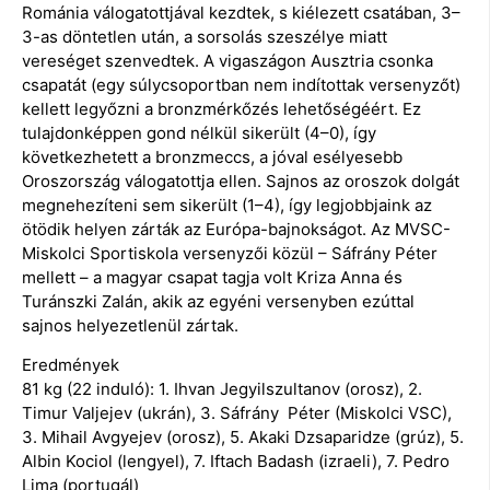
Románia válogatottjával kezdtek, s kiélezett csatában, 3–
3-as döntetlen után, a sorsolás szeszélye miatt
vereséget szenvedtek. A vigaszágon Ausztria csonka
csapatát (egy súlycsoportban nem indítottak versenyzőt)
kellett legyőzni a bronzmérkőzés lehetőségéért. Ez
tulajdonképpen gond nélkül sikerült (4–0), így
következhetett a bronzmeccs, a jóval esélyesebb
Oroszország válogatottja ellen. Sajnos az oroszok dolgát
megnehezíteni sem sikerült (1–4), így legjobbjaink az
ötödik helyen zárták az Európa-bajnokságot. Az MVSC-
Miskolci Sportiskola versenyzői közül – Sáfrány Péter
mellett – a magyar csapat tagja volt Kriza Anna és
Turánszki Zalán, akik az egyéni versenyben ezúttal
sajnos helyezetlenül zártak.
Eredmények
81 kg (22 induló): 1. Ihvan Jegyilszultanov (orosz), 2.
Timur Valjejev (ukrán), 3. Sáfrány Péter (Miskolci VSC),
3. Mihail Avgyejev (orosz), 5. Akaki Dzsaparidze (grúz), 5.
Albin Kociol (lengyel), 7. Iftach Badash (izraeli), 7. Pedro
Lima (portugál)