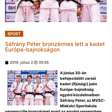
SPORT
Sáfrány Péter bronzérmes lett a kadet
Európa-bajnokságon
2019. július 2.
05:05
A június 30-án
befejeződött varsói
kadet (ifjúsági) judo
Európa-bajnokság
egyéni küzdelmeiben
Sáfrány Péter, az MVSC-
Miskolci Sportiskola
versenyzője bronzérmet nyert az egyéni versenyben,