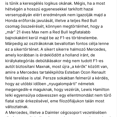
is tűnik a keresgélés logikus okának. Mégis, ha a most
hétvégén a hosszú egyenesekkel tarkított hazai
versenypályán elért eredmények nem igazolják majd a
Honda erőforrás javulását, illetve a teljes Red Bull
csomag összeérését, könnyen megtörténhet, hogy a
„már” 21 éves Max nem a Red Bull legfiatalabb
bajnokaként kerül majd be az F1-es történelembe.
Márpedig az osztrákoknak bevallottan fontos célja lenne
ez a sikertörténet. A sikert sikerre halmozó Mercedes,
amely korábban is érdeklődött a holland iránt, de
királykategóriás debütálásakor még nem tudott F1-es
autót biztosítani Maxnak, most újra „a kérők” között van,
amire a Mercedes tartalékpilóta Esteban Ocon Renault
felé terelése is utal. Persze sokakban felmerül a kérdés,
hogy az utóbbi időben „nyugalompárti” németek
megengedik-e maguknak, hogy vezérük, Lewis Hamilton
lelki egyensúlya odavesszen egy ellentmondást nem tűrő
fiatal sztár érkezésével, eme filozófiájukon talán most
változtatnak.
A Mercedes, illetve a Daimler cégcsoport vezetésében