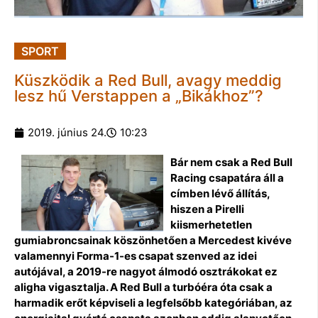
SPORT
Küszködik a Red Bull, avagy meddig
lesz hű Verstappen a „Bikákhoz”?
2019. június 24.
10:23
Bár nem csak a Red Bull
Racing csapatára áll a
címben lévő állítás,
hiszen a Pirelli
kiismerhetetlen
gumiabroncsainak köszönhetően a Mercedest kivéve
valamennyi Forma-1-es csapat szenved az idei
autójával, a 2019-re nagyot álmodó osztrákokat ez
aligha vigasztalja. A Red Bull a turbóéra óta csak a
harmadik erőt képviseli a legfelsőbb kategóriában, az