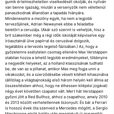
gumik értelmezhetetlen viselkedését okolják, és nyilván
van benne igazság, miután a versenyzők nem véletlenül
panaszkodnak állandóan a tapadás hiányára.
Mindenesetre a mezőny egyik, ha nem a legjobb
tervezőjének, Adrian Neweynek ebbe a feladatba
beletört a ceruzája. (Akár szó szerint is vehetjük, hisz a
brit szakember még a régi idők iskoláját képviselve egy
íróasztalnál ülve papírral és ceruzával dolgozik,
legalábbis a tervezés legelső fázisában.) Az, hogy a
győzelemre esélytelen csomag ellenére Max Verstappen
stabilan hozza a lehető legjobb eredményeket, többnyire
a negyedik helyeket, az a holland klasszisának tudható
be, de van az a pillanat, amikor Max meg fogja unni a
várakozást, és a szerződésébe vésett kitételt kihasználva
(állítólag a világbajnokság első három helyén kell állnia az
összesítésben ahhoz, hogy ne élhessen kilépési jogával)
négy évet követően csapatot vált. Mert hát Verstappen
győzni jött a Red Bullhoz, ahhoz a csapathoz, amely 2010
és 2013 között verhetetlennek bizonyult. És bár a Ferrari
is hosszú évek óta szenved a Mercedes mögött, a Sergio
Marchionne elnök halála után megalakult új maranellói