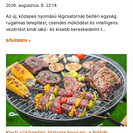
2026. augusztus. 8. 22:14
Az új, közepes nyomású légcsatornás beltéri egység
rugalmas telepítést, csendes működést és intelligens
vezérlést kínál lakó- és kisebb kereskedelmi t…
BŐVEBBEN »
Kerti sütögetés biztonságosan: a Nébih