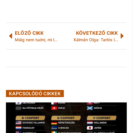
ELŐZŐ CIKK
KÖVETKEZŐ CIKK
Máig nem tudni, mi lett a rejtélyes borostyánszoba sorsa
Kálmán Olga: Tarlós legyőzése után az ellenzéki Isztambul is Budapest testvérvárosa lesz!
KAPCSOLÓDÓ CIKKEK