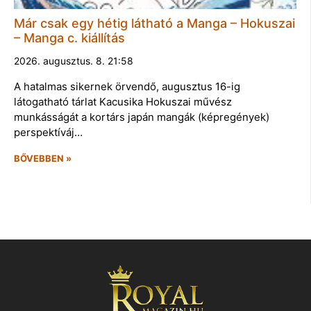
Már csak egy hétig látható a Manga – Hokuszai
– Manga c. kiállítás
2026. augusztus. 8. 21:58
A hatalmas sikernek örvendő, augusztus 16-ig
látogatható tárlat Kacusika Hokuszai művész
munkásságát a kortárs japán mangák (képregények)
perspektíváj…
BŐVEBBEN »