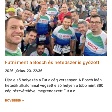
Futni ment a Bosch és hetedszer is győzött
2026. június. 20. 22:36
Újra első helyezés a Fut a cég versenyen A Bosch idén
hetedik alkalommal végzett első helyen a több mint 860
cég részvételével megrendezett Fut a c…
BŐVEBBEN »