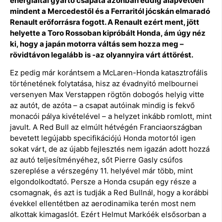
energiaital gyártó csapata azonban eddig alapvetően
mindent a Mercedestől és a Ferraritól jócskán elmaradó
Renault erőforrásra fogott. A Renault ezért ment, jött
helyette a Toro Rossoban kipróbált Honda, ám úgy néz
ki, hogy a japán motorra váltás sem hozza meg –
rövidtávon legalább is -az olyannyira várt áttörést.
Ez pedig már korántsem a McLaren-Honda katasztrofális
történetének folytatása, hisz az évadnyitó melbournei
versenyen Max Verstappen rögtön dobogós helyig vitte
az autót, de azóta – a csapat autóinak mindig is fekvő
monacói pálya kivételével – a helyzet inkább romlott, mint
javult. A Red Bull az elmúlt hétvégén Franciaországban
bevetett legújabb specifikációjú Honda motortól igen
sokat várt, de az újabb fejlesztés nem igazán adott hozzá
az autó teljesítményéhez, sőt Pierre Gasly csúfos
szereplése a vérszegény 11. helyével már több, mint
elgondolkodtató. Persze a Honda csupán egy része a
csomagnak, és azt is tudják a Red Bullnál, hogy a korábbi
évekkel ellentétben az aerodinamika terén most nem
alkottak kimagaslót. Ezért Helmut Markóék elsősorban a