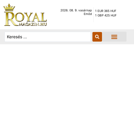
2026. 08. 9. vasárnap
1 EUR 365 HUF
Emőd
1 GBP 425 HUF