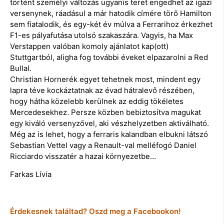
történt személyi változás ugyanis teret engedhet az igazi
versenynek, ráadásul a már hatodik címére törő Hamilton
sem fiatalodik, és egy-két év múlva a Ferrarihoz érkezhet
F1-es pályafutása utolsó szakaszára. Vagyis, ha Max
Verstappen valóban komoly ajánlatot kap(ott)
Stuttgartból, aligha fog további éveket elpazarolni a Red
Bullal.
Christian Hornerék egyet tehetnek most, mindent egy
lapra téve kockáztatnak az évad hátralevő részében,
hogy hátha közelebb kerülnek az eddig tökéletes
Mercedesekhez. Persze közben bebiztosítva magukat
egy kiváló versenyzővel, aki vészhelyzetben aktiválható.
Még az is lehet, hogy a ferraris kalandban elbukni látszó
Sebastian Vettel vagy a Renault-val melléfogó Daniel
Ricciardo visszatér a hazai környezetbe…
Farkas Lívia
Érdekesnek találtad? Oszd meg a Facebookon!