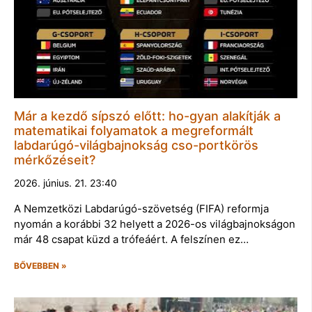
Már a kezdő sípszó előtt: ho-gyan alakítják a
matematikai folyamatok a megreformált
labdarúgó-világbajnokság cso-portkörös
mérkőzéseit?
2026. június. 21. 23:40
A Nemzetközi Labdarúgó-szövetség (FIFA) reformja
nyomán a korábbi 32 helyett a 2026-os világbajnokságon
már 48 csapat küzd a trófeáért. A felszínen ez…
BŐVEBBEN »