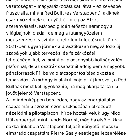
vezetőséget – magyarázkodásukat látva – ez kevésbé
frusztrálja, mint a Red Bullt (és Verstappent), akiknek
csak győzelmekkel együtt éri meg az F1-es
szerepvállalás. Márpedig idén először nemhogy a
világbajnoki diadal, de még a futamgyőzelem
megszerzése is szinte lehetetlen küldetésnek tűnik.
2021-ben ugyan jönnek a drasztikusan megváltozó új
szabályok újabb tervezési és felzárkózási
lehetőségekkel, valamint az alacsonyabb költségvetési
plafonnal, de az osztrák csapatnál eddig sem a nagyobb
pénzforrások F1-be való átcsoportosítása okozta a
lemaradást. Akárhogy is alakul majd az új korszak, a Red
Bullnak most kell igyekeznie, ha meg akarja tartani a
jövőt jelentő Verstappent.
Az mindenképpen beszédes, hogy az energiaitalos
csapat már a szezon ezen szakaszában elkezdett
nézelődni a pilótapiacon, hírbe hozták velük úgy Nico
Hülkenberget, mint Lando Norrist, még ha első blikkre
sokkal inkább a Verstappen teljesítményétől messze
elmaradó csapattárs Pierre Gasly esetleges lecserélése