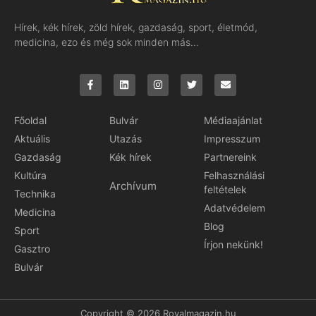
Hírek, kék hírek, zöld hírek, gazdaság, sport, életmód,
medicina, ezo és még sok minden más…
Főoldal
Bulvár
Médiaajánlat
Aktuális
Utazás
Impresszum
Gazdaság
Kék hírek
Partnereink
Kultúra
Felhasználási
Archívum
feltételek
Technika
Adatvédelem
Medicina
Blog
Sport
Írjon nekünk!
Gasztro
Bulvár
Copyright © 2026 Royalmagazin.hu