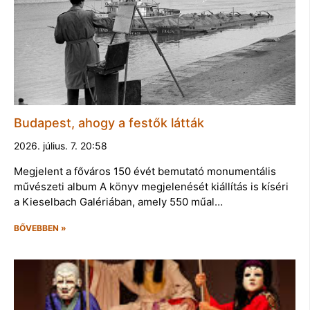
Budapest, ahogy a festők látták
2026. július. 7. 20:58
Megjelent a főváros 150 évét bemutató monumentális
művészeti album A könyv megjelenését kiállítás is kíséri
a Kieselbach Galériában, amely 550 műal…
BŐVEBBEN »