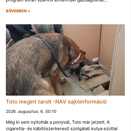
BŐVEBBEN »
Toto megint tarolt -NAV sajtóinformáció
2026. augusztus. 6. 00:10
Még ki sem nyitották a ponyvát, Toto már jelzett. A
cigaretta- és kábítószerkereső szolgálati kutya ezúttal