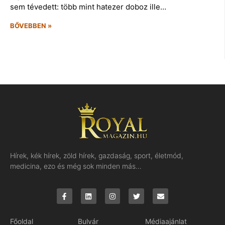
sem tévedett: több mint hatezer doboz ille…
BŐVEBBEN »
Hírek, kék hírek, zöld hírek, gazdaság, sport, életmód,
medicina, ezo és még sok minden más…
Főoldal
Bulvár
Médiaajánlat