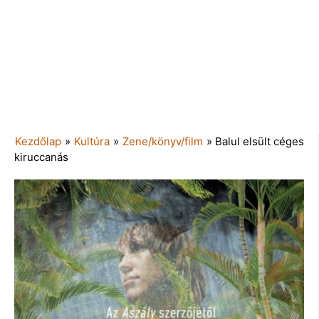
Kezdőlap
»
Kultúra
»
Zene/könyv/film
»
Balul elsült céges
kiruccanás