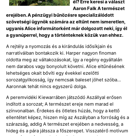
él? Erre keresi a választ
Aaron Falk A természet
erejében. A pénzügyi bűnözésre specializálódott
szövetségi ügynök számára az eltűnt nem ismeretlen,
ugyanis Alice informátorként már dolgozott neki, így él
a gyanúperrel, hogy a történteknek közük van ehhez.
A rejtély a nyomozás és a kirándulás idősíkjain és
narratíváiban bontakozik ki. Harper nagyon finoman
oldotta meg az váltakozásokat, így a regény egyáltalán
nem darabos vagy bonyolult követni. Alice eltűnésének
lehetséges okait bővíti egy évekkel ezelőtti
sorozatgyilkosság, így nemcsak baleset jöhet szóba…
Aaronnak tehát nincs egyszerű dolga.
A peremvidéki Kiewarráben játszódó Aszállyal erősen
indított a sorozat; A természet ereje nem marad el
színvonalban. Érdekes és ötletes húzás, hogy a kettő
ellentétet képez, hiszen míg az Aszályban a forróság és a
szárazság, addig A természet erejében a nedvesség, a
hideg és a pára játssza a főszerepet. Visszatérő motívum