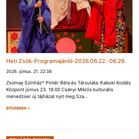
Heti Zsök-Programajánló-2026.06.22.-06.29.
2026. június. 21. 22:38
Zsolnay Színház* Pintér Béla és Társulata: Kabuki Kodály
Központ június 23. 19.00 Csányi Miklós kulturális
menedzser új tájházat nyit meg Sza…
BŐVEBBEN »