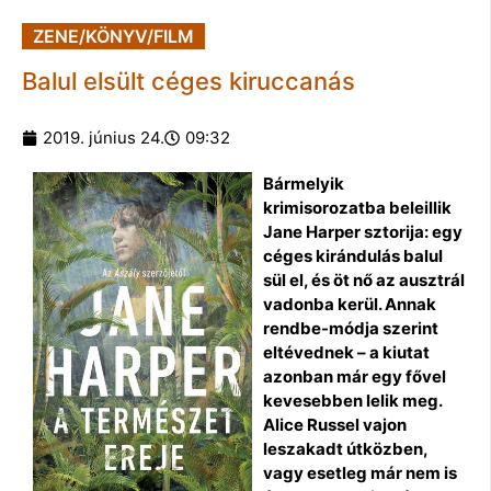
ZENE/KÖNYV/FILM
Balul elsült céges kiruccanás
2019. június 24.
09:32
Bármelyik
krimisorozatba beleillik
Jane Harper sztorija: egy
céges kirándulás balul
sül el, és öt nő az ausztrál
vadonba kerül. Annak
rendbe-módja szerint
eltévednek – a kiutat
azonban már egy fővel
kevesebben lelik meg.
Alice Russel vajon
leszakadt útközben,
vagy esetleg már nem is