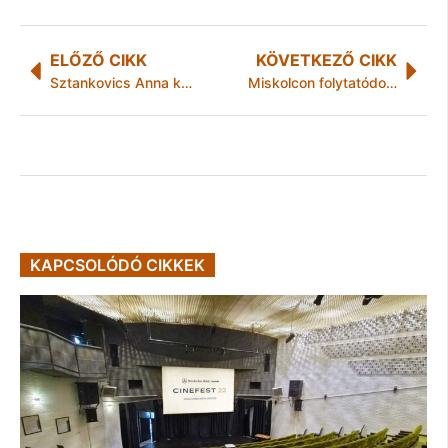
ELŐZŐ CIKK
KÖVETKEZŐ CIKK
Sztankovics Anna karsérüléssel is döntőzött Franciaországbn
Miskolcon folytatódott az Úton Cziffra Központ roadshow
KAPCSOLÓDÓ CIKKEK