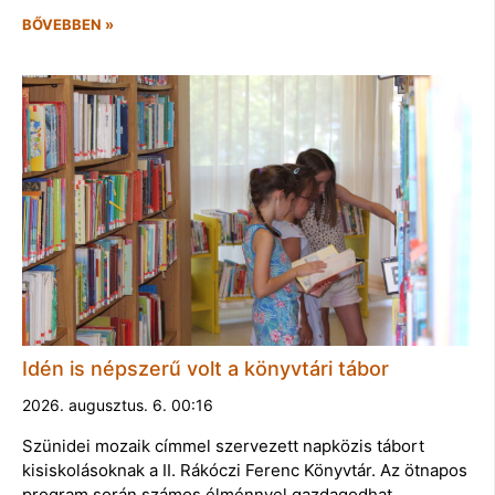
BŐVEBBEN »
Idén is népszerű volt a könyvtári tábor
2026. augusztus. 6. 00:16
Szünidei mozaik címmel szervezett napközis tábort
kisiskolásoknak a II. Rákóczi Ferenc Könyvtár. Az ötnapos
program során számos élménnyel gazdagodhat…