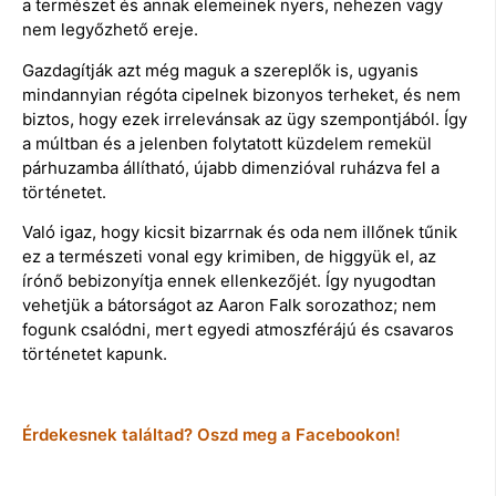
a természet és annak elemeinek nyers, nehezen vagy
nem legyőzhető ereje.
Gazdagítják azt még maguk a szereplők is, ugyanis
mindannyian régóta cipelnek bizonyos terheket, és nem
biztos, hogy ezek irrelevánsak az ügy szempontjából. Így
a múltban és a jelenben folytatott küzdelem remekül
párhuzamba állítható, újabb dimenzióval ruházva fel a
történetet.
Való igaz, hogy kicsit bizarrnak és oda nem illőnek tűnik
ez a természeti vonal egy krimiben, de higgyük el, az
írónő bebizonyítja ennek ellenkezőjét. Így nyugodtan
vehetjük a bátorságot az Aaron Falk sorozathoz; nem
fogunk csalódni, mert egyedi atmoszférájú és csavaros
történetet kapunk.
Érdekesnek találtad? Oszd meg a Facebookon!