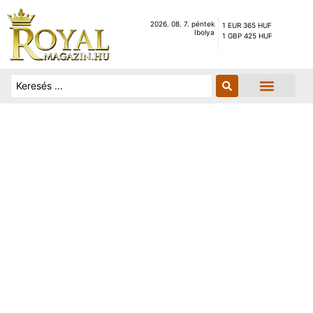
2026. 08. 7. péntek
1 EUR 365 HUF
Ibolya
1 GBP 425 HUF