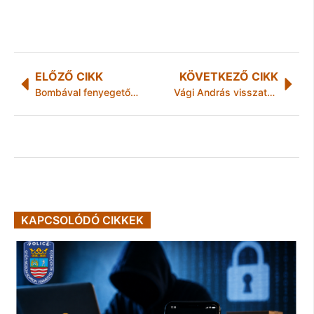
ELŐZŐ CIKK
KÖVETKEZŐ CIKK
Bombával fenyegetőzött
Vági András visszatért Diósgyőrbe
KAPCSOLÓDÓ CIKKEK