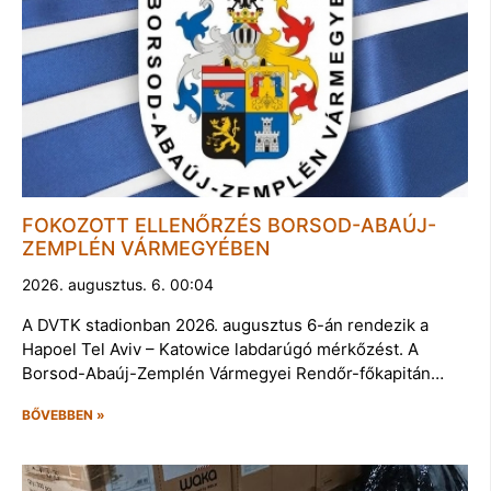
FOKOZOTT ELLENŐRZÉS BORSOD-ABAÚJ-
ZEMPLÉN VÁRMEGYÉBEN
2026. augusztus. 6. 00:04
A DVTK stadionban 2026. augusztus 6-án rendezik a
Hapoel Tel Aviv – Katowice labdarúgó mérkőzést. A
Borsod-Abaúj-Zemplén Vármegyei Rendőr-főkapitán…
BŐVEBBEN »