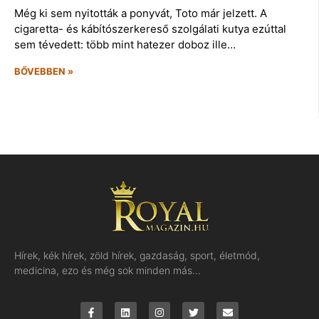
Még ki sem nyitották a ponyvát, Toto már jelzett. A
cigaretta- és kábítószerkereső szolgálati kutya ezúttal
sem tévedett: több mint hatezer doboz ille…
BŐVEBBEN »
Hírek, kék hírek, zöld hírek, gazdaság, sport, életmód,
medicina, ezo és még sok minden más…