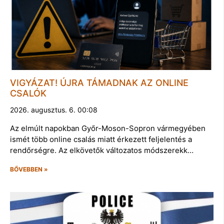
VIGYÁZAT! ÚJRA TÁMADNAK AZ ONLINE
CSALÓK
2026. augusztus. 6. 00:08
Az elmúlt napokban Győr-Moson-Sopron vármegyében
ismét több online csalás miatt érkezett feljelentés a
rendőrségre. Az elkövetők változatos módszerekk…
BŐVEBBEN »