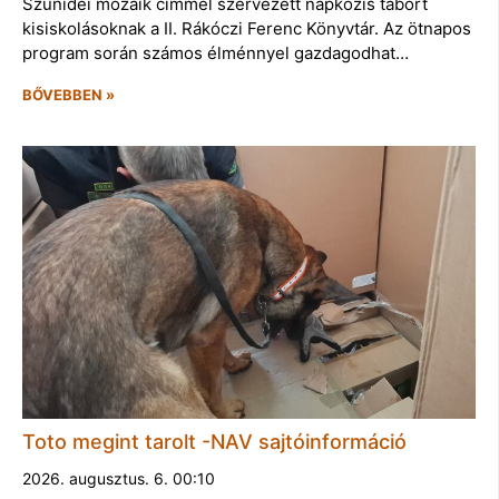
Szünidei mozaik címmel szervezett napközis tábort
kisiskolásoknak a II. Rákóczi Ferenc Könyvtár. Az ötnapos
program során számos élménnyel gazdagodhat…
BŐVEBBEN »
Toto megint tarolt -NAV sajtóinformáció
2026. augusztus. 6. 00:10