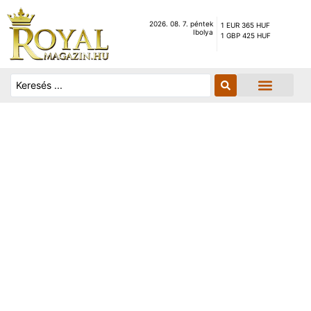
2026. 08. 7. péntek
1 EUR 365 HUF
Ibolya
1 GBP 425 HUF