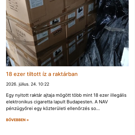
18 ezer tiltott íz a raktárban
2026. július. 24. 10:22
Egy nyitott raktár ajtaja mögött több mint 18 ezer illegális
elektronikus cigaretta lapult Budapesten. A NAV
pénzügyőrei egy közterületi ellenőrzés so…
BŐVEBBEN »