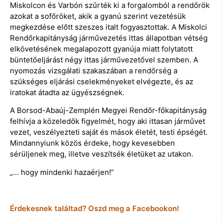
Miskolcon és Varbón szűrték ki a forgalomból a rendőrök
azokat a sofőröket, akik a gyanú szerint vezetésük
megkezdése előtt szeszes italt fogyasztottak. A Miskolci
Rendőrkapitányság járművezetés ittas állapotban vétség
elkövetésének megalapozott gyanúja miatt folytatott
büntetőeljárást négy ittas járművezetővel szemben. A
nyomozás vizsgálati szakaszában a rendőrség a
szükséges eljárási cselekményeket elvégezte, és az
iratokat átadta az ügyészségnek.
A Borsod-Abaúj-Zemplén Megyei Rendőr-főkapitányság
felhívja a közeledők figyelmét, hogy aki ittasan járművet
vezet, veszélyezteti saját és mások életét, testi épségét.
Mindannyiunk közös érdeke, hogy kevesebben
sérüljenek meg, illetve veszítsék életüket az utakon.
„… hogy mindenki hazaérjen!”
Érdekesnek találtad? Oszd meg a Facebookon!