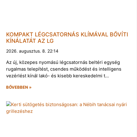
KOMPAKT LÉGCSATORNÁS KLÍMÁVAL BŐVÍTI
KÍNÁLATÁT AZ LG
2026. augusztus. 8. 22:14
Az új, közepes nyomású légcsatornás beltéri egység
rugalmas telepítést, csendes működést és intelligens
vezérlést kínál lakó- és kisebb kereskedelmi t…
BŐVEBBEN »