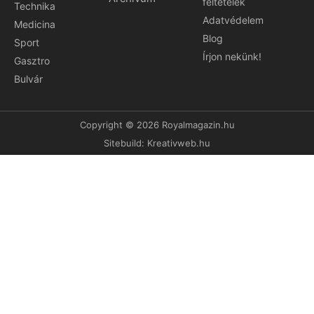
feltételek
Technika
Adatvédelem
Medicina
Blog
Sport
Írjon nekünk!
Gasztro
Bulvár
Copyright © 2026 Royalmagazin.hu
Sitebuild:
Kreativweb.hu