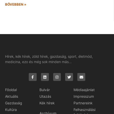
BŐVEBBEN »
Hírek, kék hírek, zöld hírek, gazdaság, sport, életmód,
medicina, ezo és még sok minden más…
Főoldal
Bulvár
Médiaajánlat
Aktuális
Utazás
Impresszum
Gazdaság
Kék hírek
Partnereink
Kultúra
Felhasználási
Archívum