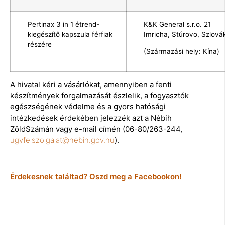
Pertinax 3 in 1 étrend-
K&K General s.r.o. 21
kiegészítő kapszula férfiak
Imricha, Stúrovo, Szlová
részére
(Származási hely: Kína)
A hivatal kéri a vásárlókat, amennyiben a fenti
készítmények forgalmazását észlelik, a fogyasztók
egészségének védelme és a gyors hatósági
intézkedések érdekében jelezzék azt a Nébih
ZöldSzámán vagy e-mail címén (06-80/263-244,
ugyfelszolgalat@nebih.gov.hu
).
Érdekesnek találtad? Oszd meg a Facebookon!