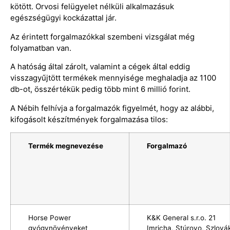
kötött. Orvosi felügyelet nélküli alkalmazásuk
egészségügyi kockázattal jár.
Az érintett forgalmazókkal szembeni vizsgálat még
folyamatban van.
A hatóság által zárolt, valamint a cégek által eddig
visszagyűjtött termékek mennyisége meghaladja az 1100
db-ot, összértékük pedig több mint 6 millió forint.
A Nébih felhívja a forgalmazók figyelmét, hogy az alábbi,
kifogásolt készítmények forgalmazása tilos:
Termék megnevezése
Forgalmazó
Horse Power
K&K General s.r.o. 21
gyógynövényeket
Imricha, Stúrovo, Szlová