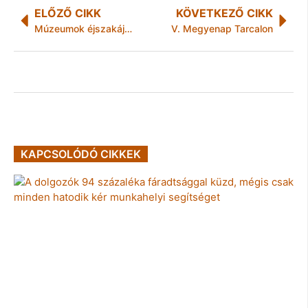
ELŐZŐ CIKK
KÖVETKEZŐ CIKK
Múzeumok éjszakája a LÁEV-nél
V. Megyenap Tarcalon
KAPCSOLÓDÓ CIKKEK