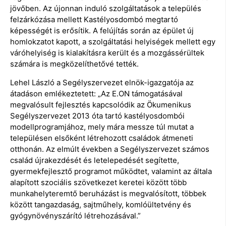
jövőben. Az újonnan induló szolgáltatások a település
felzárkózása mellett Kastélyosdombó megtartó
képességét is erősítik. A felújítás során az épület új
homlokzatot kapott, a szolgáltatási helyiségek mellett egy
váróhelyiség is kialakításra került és a mozgássérültek
számára is megközelíthetővé tették.
Lehel László a Segélyszervezet elnök-igazgatója az
átadáson emlékeztetett: „Az E.ON támogatásával
megvalósult fejlesztés kapcsolódik az Ökumenikus
Segélyszervezet 2013 óta tartó kastélyosdombói
modellprogramjához, mely mára messze túl mutat a
településen elsőként létrehozott családok átmeneti
otthonán. Az elmúlt években a Segélyszervezet számos
család újrakezdését és letelepedését segítette,
gyermekfejlesztő programot működtet, valamint az általa
alapított szociális szövetkezet keretei között több
munkahelyteremtő beruházást is megvalósított, többek
között tangazdaság, sajtműhely, komlóültetvény és
gyógynövényszárító létrehozásával.”