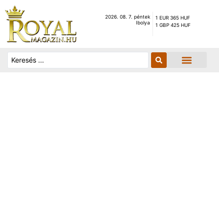
2026. 08. 7. péntek
1 EUR 365 HUF
Ibolya
1 GBP 425 HUF