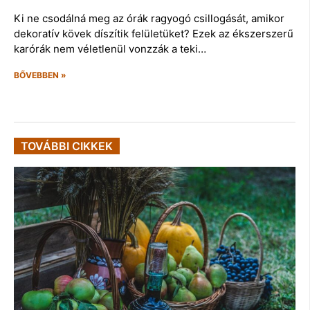
Ki ne csodálná meg az órák ragyogó csillogását, amikor
dekoratív kövek díszítik felületüket? Ezek az ékszerszerű
karórák nem véletlenül vonzzák a teki…
BŐVEBBEN »
TOVÁBBI CIKKEK