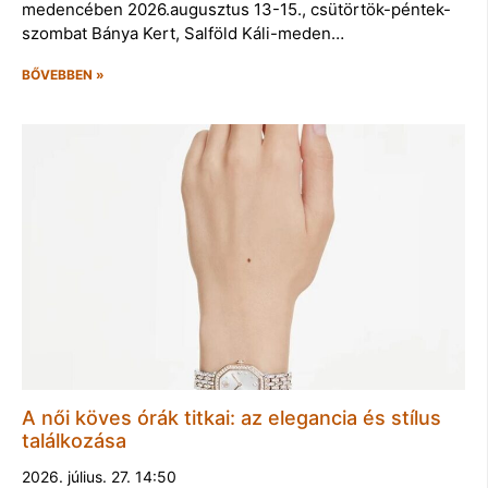
medencében 2026.augusztus 13-15., csütörtök-péntek-
szombat Bánya Kert, Salföld Káli-meden…
BŐVEBBEN »
A női köves órák titkai: az elegancia és stílus
találkozása
2026. július. 27. 14:50