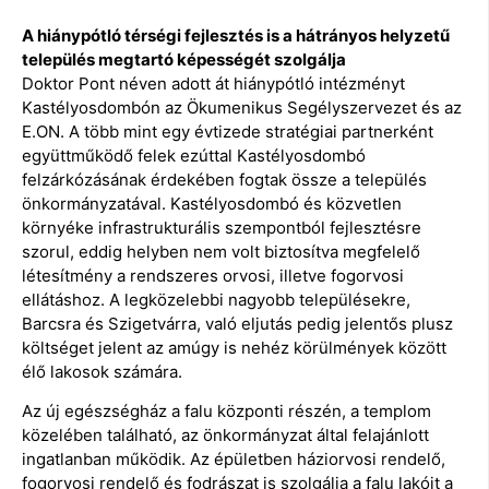
A hiánypótló térségi fejlesztés is a hátrányos helyzetű
település megtartó képességét szolgálja
Doktor Pont néven adott át hiánypótló intézményt
Kastélyosdombón az Ökumenikus Segélyszervezet és az
E.ON. A több mint egy évtizede stratégiai partnerként
együttműködő felek ezúttal Kastélyosdombó
felzárkózásának érdekében fogtak össze a település
önkormányzatával. Kastélyosdombó és közvetlen
környéke infrastrukturális szempontból fejlesztésre
szorul, eddig helyben nem volt biztosítva megfelelő
létesítmény a rendszeres orvosi, illetve fogorvosi
ellátáshoz. A legközelebbi nagyobb településekre,
Barcsra és Szigetvárra, való eljutás pedig jelentős plusz
költséget jelent az amúgy is nehéz körülmények között
élő lakosok számára.
Az új egészségház a falu központi részén, a templom
közelében található, az önkormányzat által felajánlott
ingatlanban működik. Az épületben háziorvosi rendelő,
fogorvosi rendelő és fodrászat is szolgálja a falu lakóit a