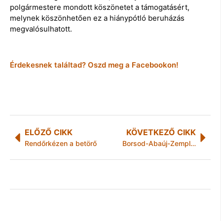
polgármestere mondott köszönetet a támogatásért,
melynek köszönhetően ez a hiánypótló beruházás
megvalósulhatott.
Érdekesnek találtad? Oszd meg a Facebookon!
ELŐZŐ CIKK
KÖVETKEZŐ CIKK
Rendőrkézen a betörő
Borsod-Abaúj-Zemplén megyében 11 kezdeményezésre szavazhatnak a vásárlók