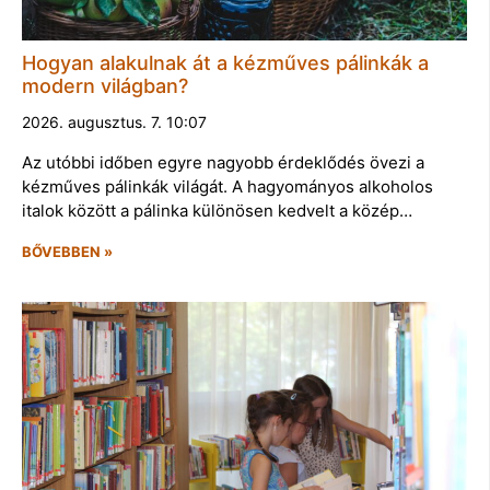
Hogyan alakulnak át a kézműves pálinkák a
modern világban?
2026. augusztus. 7. 10:07
Az utóbbi időben egyre nagyobb érdeklődés övezi a
kézműves pálinkák világát. A hagyományos alkoholos
italok között a pálinka különösen kedvelt a közép…
BŐVEBBEN »