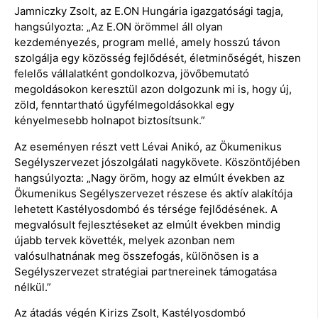
Jamniczky Zsolt, az E.ON Hungária igazgatósági tagja,
hangsúlyozta: „Az E.ON örömmel áll olyan
kezdeményezés, program mellé, amely hosszú távon
szolgálja egy közösség fejlődését, életminőségét, hiszen
felelős vállalatként gondolkozva, jövőbemutató
megoldásokon keresztül azon dolgozunk mi is, hogy új,
zöld, fenntartható ügyfélmegoldásokkal egy
kényelmesebb holnapot biztosítsunk.”
Az eseményen részt vett Lévai Anikó, az Ökumenikus
Segélyszervezet jószolgálati nagykövete. Köszöntőjében
hangsúlyozta: „Nagy öröm, hogy az elmúlt években az
Ökumenikus Segélyszervezet részese és aktív alakítója
lehetett Kastélyosdombó és térsége fejlődésének. A
megvalósult fejlesztéseket az elmúlt években mindig
újabb tervek követték, melyek azonban nem
valósulhatnának meg összefogás, különösen is a
Segélyszervezet stratégiai partnereinek támogatása
nélkül.”
Az átadás végén Kirizs Zsolt, Kastélyosdombó