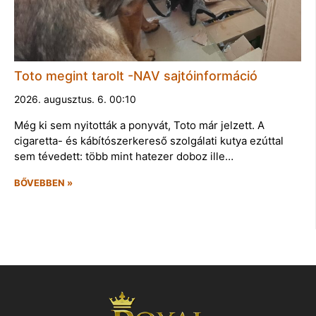
Toto megint tarolt -NAV sajtóinformáció
2026. augusztus. 6. 00:10
Még ki sem nyitották a ponyvát, Toto már jelzett. A
cigaretta- és kábítószerkereső szolgálati kutya ezúttal
sem tévedett: több mint hatezer doboz ille…
BŐVEBBEN »