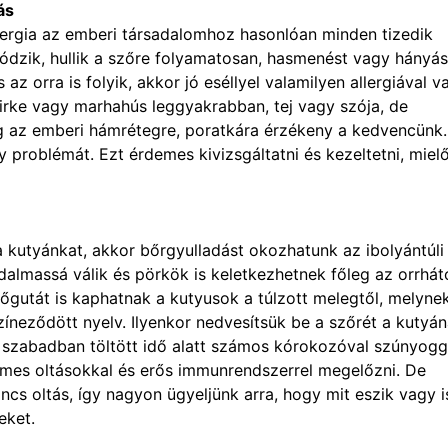
ás
llergia az emberi társadalomhoz hasonlóan minden tizedik
ódzik, hullik a szőre folyamatosan, hasmenést vagy hányás
 az orra is folyik, akkor jó eséllyel valamilyen allergiával v
sirke vagy marhahús leggyakrabban, tej vagy szója, de
leg az emberi hámrétegre, poratkára érzékeny a kedvencünk.
 problémát. Ezt érdemes kivizsgáltatni és kezeltetni, mielő
a kutyánkat, akkor bőrgyulladást okozhatunk az ibolyántúli
dalmassá válik és pörkök is keletkezhetnek főleg az orrhát
hőgutát is kaphatnak a kutyusok a túlzott melegtől, melyne
színeződött nyelv. Ilyenkor nedvesítsük be a szőrét a kutyán
A szabadban töltött idő alatt számos kórokozóval szúnyogg
demes oltásokkal és erős immunrendszerrel megelőzni. De
ncs oltás, így nagyon ügyeljünk arra, hogy mit eszik vagy i
eket.