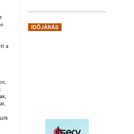
t
an
IDŐJÁRÁS
tt a
on,
k
ak,
al,
szik