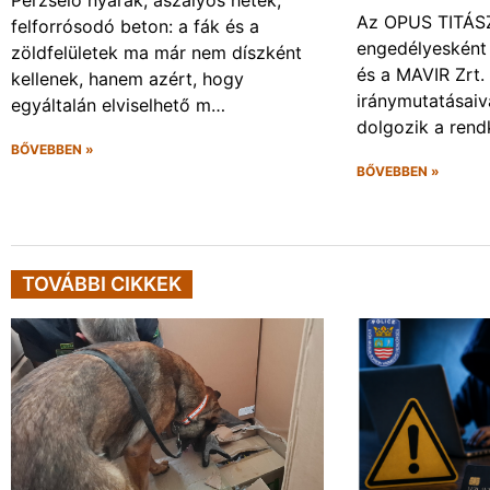
Perzselő nyarak, aszályos hetek,
Az OPUS TITÁSZ 
felforrósodó beton: a fák és a
engedélyesként
zöldfelületek ma már nem díszként
és a MAVIR Zrt.
kellenek, hanem azért, hogy
iránymutatásai
egyáltalán elviselhető m…
dolgozik a rendk
BŐVEBBEN »
BŐVEBBEN »
TOVÁBBI CIKKEK