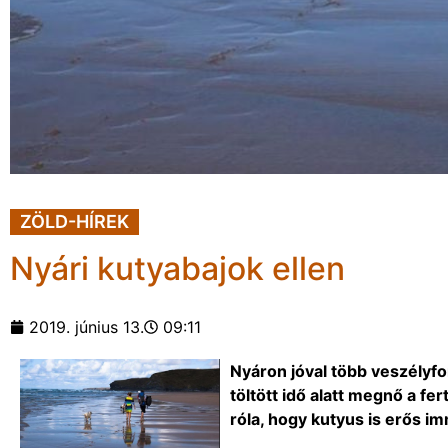
ZÖLD-HÍREK
Nyári kutyabajok ellen
2019. június 13.
09:11
Nyáron jóval több veszélyf
töltött idő alatt megnő a fe
róla, hogy kutyus is erős 