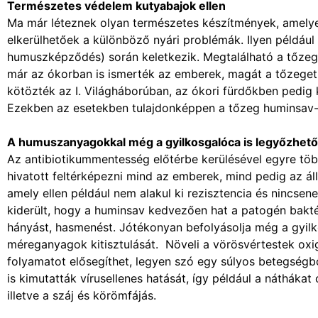
Természetes védelem kutyabajok ellen
Ma már léteznek olyan természetes készítmények, amely
elkerülhetőek a különböző nyári problémák. Ilyen példáu
humuszképződés) során keletkezik. Megtalálható a tőzeg
már az ókorban is ismerték az emberek, magát a tőzeget
kötözték az I. Világháborúban, az ókori fürdőkben pedig
Ezekben az esetekben tulajdonképpen a tőzeg huminsav-ta
A humuszanyagokkal még a gyilkosgalóca is legyőzhető
Az antibiotikummentesség előtérbe kerülésével egyre több
hivatott feltérképezni mind az emberek, mind pedig az ál
amely ellen például nem alakul ki rezisztencia és nincse
kiderült, hogy a huminsav kedvezően hat a patogén bakté
hányást, hasmenést. Jótékonyan befolyásolja még a gyilko
méreganyagok kitisztulását. Növeli a vörösvértestek oxig
folyamatot elősegíthet, legyen szó egy súlyos betegségb
is kimutatták vírusellenes hatását, így például a náthákat
illetve a száj és körömfájás.