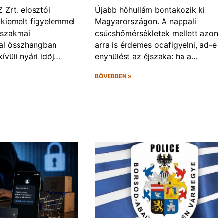
Zrt. elosztói
Újabb hőhullám bontakozik ki
 kiemelt figyelemmel
Magyarországon. A nappali
 szakmai
csúcshőmérsékletek mellett azo
val összhangban
arra is érdemes odafigyelni, ad-e
ívüli nyári időj…
enyhülést az éjszaka: ha a…
BŐVEBBEN »