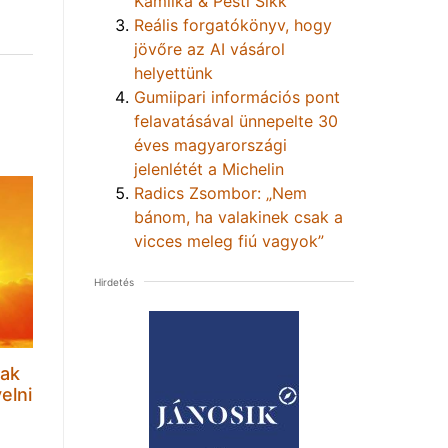
Kamilka & Pesti Sikk
Reális forgatókönyv, hogy
jövőre az AI vásárol
helyettünk
Gumiipari információs pont
felavatásával ünnepelte 30
éves magyarországi
jelenlétét a Michelin
Radics Zsombor: „Nem
bánom, ha valakinek csak a
vicces meleg fiú vagyok”
Hirdetés
sak
elni