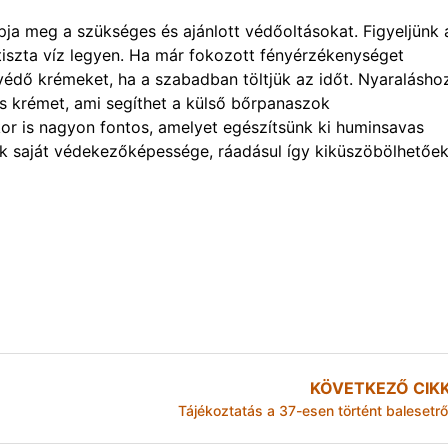
ja meg a szükséges és ajánlott védőoltásokat. Figyeljünk 
iszta víz legyen. Ha már fokozott fényérzékenységet
édő krémeket, ha a szabadban töltjük az időt. Nyaralásho
krémet, ami segíthet a külső bőrpanaszok
or is nagyon fontos, amelyet egészítsünk ki huminsavas
ek saját védekezőképessége, ráadásul így kiküszöbölhetőe
KÖVETKEZŐ CIK
Tájékoztatás a 37-esen történt balesetrő