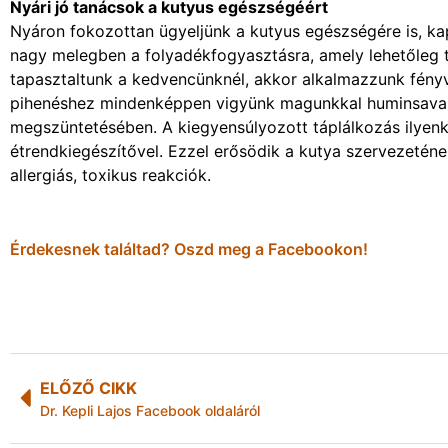
Nyári jó tanácsok a kutyus egészségéért
Nyáron fokozottan ügyeljünk a kutyus egészségére is, kap
nagy melegben a folyadékfogyasztásra, amely lehetőleg t
tapasztaltunk a kedvencünknél, akkor alkalmazzunk fényv
pihenéshez mindenképpen vigyünk magunkkal huminsavas 
megszüntetésében. A kiegyensúlyozott táplálkozás ilyenk
étrendkiegészítővel. Ezzel erősödik a kutya szervezetén
allergiás, toxikus reakciók.
Érdekesnek találtad? Oszd meg a Facebookon!
ELŐZŐ CIKK
Dr. Kepli Lajos Facebook oldaláról