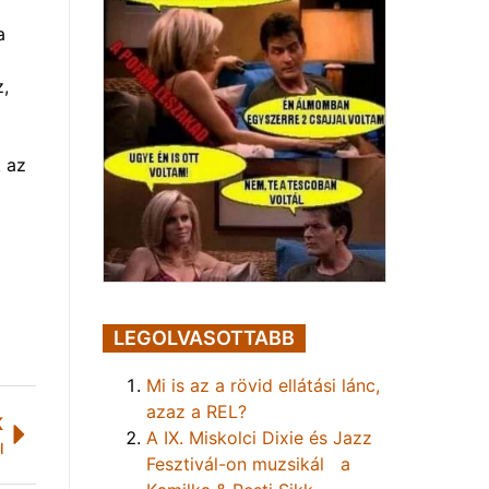
a
z,
k az
LEGOLVASOTTABB
Mi is az a rövid ellátási lánc,
azaz a REL?
K
A IX. Miskolci Dixie és Jazz
l
Fesztivál-on muzsikál a