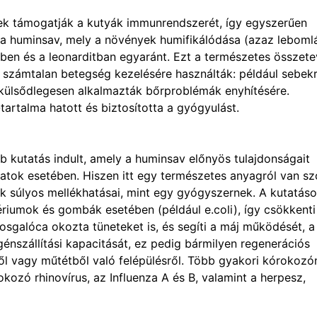
ek támogatják a kutyák immunrendszerét, így egyszerűen
l a huminsav, mely a növények humifikálódása (azaz leboml
ben és a leonarditban egyaránt. Ezt a természetes összete
 számtalan betegség kezelésére használták: például sebek
 külsődlegesen alkalmazták bőrproblémák enyhítésére.
rtalma hatott és biztosította a gyógyulást.
 kutatás indult, amely a huminsav előnyös tulajdonságait
latok esetében. Hiszen itt egy természetes anyagról van sz
nek súlyos mellékhatásai, mint egy gyógyszernek. A kutatás
riumok és gombák esetében (például e.coli), így csökkenti
sgalóca okozta tüneteket is, és segíti a máj működését, a
énszállítási kapacitását, ez pedig bármilyen regenerációs
ől vagy műtétből való felépülésről. Több gyakori kórokozó
 okozó rhinovírus, az Influenza A és B, valamint a herpesz,