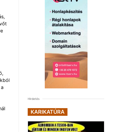
ás,
vőt
re
ó,
okból
 a
Hirdetés
nál
KARIKATÚRA