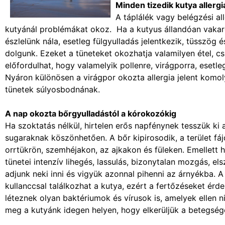
Minden tizedik kutya allergi
A táplálék vagy belégzési a
kutyánál problémákat okoz. Ha a kutyus állandóan vakar
észlelünk nála, esetleg fülgyulladás jelentkezik, tüsszög és
dolgunk. Ezeket a tüneteket okozhatja valamilyen étel, c
előfordulhat, hogy valamelyik pollenre, virágporra, eset
Nyáron különösen a virágpor okozta allergia jelent komoly
tünetek súlyosbodnának.
A nap okozta bőrgyulladástól a kórokozókig
Ha szoktatás nélkül, hirtelen erős napfénynek tesszük ki 
sugaraknak köszönhetően. A bőr kipirosodik, a terület fáj
orrtükrön, szemhéjakon, az ajkakon és füleken. Emellett 
tünetei intenzív lihegés, lassulás, bizonytalan mozgás, el
adjunk neki inni és vigyük azonnal pihenni az árnyékba. 
kullanccsal találkozhat a kutya, ezért a fertőzéseket ér
léteznek olyan baktériumok és vírusok is, amelyek ellen ni
meg a kutyánk idegen helyen, hogy elkerüljük a betegség