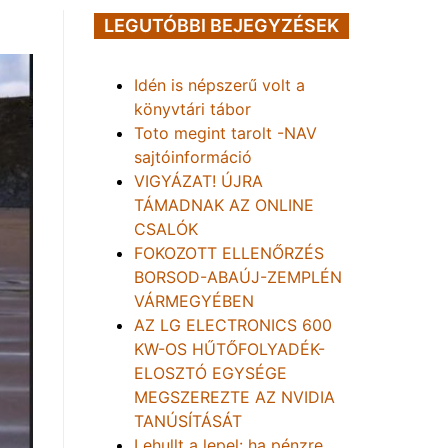
LEGUTÓBBI BEJEGYZÉSEK
Idén is népszerű volt a
könyvtári tábor
Toto megint tarolt -NAV
sajtóinformáció
VIGYÁZAT! ÚJRA
TÁMADNAK AZ ONLINE
CSALÓK
FOKOZOTT ELLENŐRZÉS
BORSOD-ABAÚJ-ZEMPLÉN
VÁRMEGYÉBEN
AZ LG ELECTRONICS 600
KW-OS HŰTŐFOLYADÉK-
ELOSZTÓ EGYSÉGE
MEGSZEREZTE AZ NVIDIA
TANÚSÍTÁSÁT
Lehullt a lepel: ha pénzre