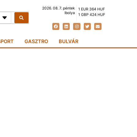
2026. 08. 7. péntek
1 EUR 364 HUF
Ibolya
1 GBP 424 HUF
SPORT
GASZTRO
BULVÁR