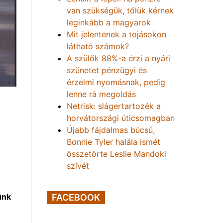
van szükségük, tőlük kérnek
leginkább a magyarok
Mit jelentenek a tojásokon
látható számok?
A szülők 88%-a érzi a nyári
szünetet pénzügyi és
érzelmi nyomásnak, pedig
lenne rá megoldás
Netrisk: slágertartozék a
horvátországi úticsomagban
Újabb fájdalmas búcsú,
Bonnie Tyler halála ismét
összetörte Leslie Mandoki
szívét
ünk
FACEBOOK