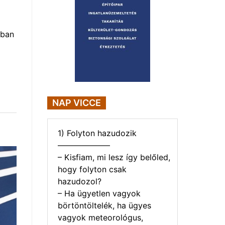
nban
NAP VICCE
1) Folyton hazudozik
——————–
– Kisfiam, mi lesz így belőled,
hogy folyton csak
hazudozol?
– Ha ügyetlen vagyok
börtöntöltelék, ha ügyes
vagyok meteorológus,