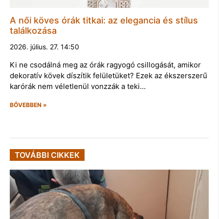
A női köves órák titkai: az elegancia és stílus
találkozása
2026. július. 27. 14:50
Ki ne csodálná meg az órák ragyogó csillogását, amikor
dekoratív kövek díszítik felületüket? Ezek az ékszerszerű
karórák nem véletlenül vonzzák a teki…
BŐVEBBEN »
TOVÁBBI CIKKEK