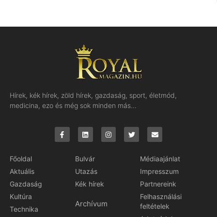
Hírek, kék hírek, zöld hírek, gazdaság, sport, életmód,
medicina, ezo és még sok minden más…
Főoldal
Bulvár
Médiaajánlat
Aktuális
Utazás
Impresszum
Gazdaság
Kék hírek
Partnereink
Kultúra
Felhasználási
Archívum
feltételek
Technika