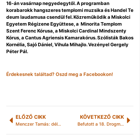
16-án vasárnap negyedegytől. A programban
korabarokk hangszeres templomi muzsika és Handel Te
deum laudamusa csendül fel. Közreműködik a Miskolci
Egyetem Régizene Együttese, a Minorita Templom
Szent Ferenc Kórusa, a Miskolci Cardinal Mindszenty
Kórus, a Cantus Agriensis Kamarakórus. Szólisták Bakos
Kornélia, Sajó Dániel, Vihula Mihajlo. Vezényel Gergely
Péter Pál.
Érdekesnek találtad? Oszd meg a Facebookon!
ELŐZŐ CIKK
KÖVETKEZŐ CIKK
Menczer Tamás: dél-koreai köszönetek a magyar hatóságoknak és embereknek
Befutott a 18. Drogmentes Magyarországért Maraton csapata