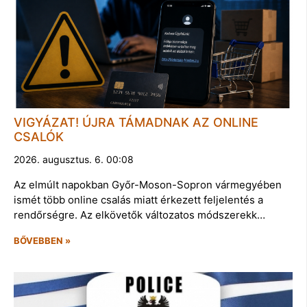
VIGYÁZAT! ÚJRA TÁMADNAK AZ ONLINE
CSALÓK
2026. augusztus. 6. 00:08
Az elmúlt napokban Győr-Moson-Sopron vármegyében
ismét több online csalás miatt érkezett feljelentés a
rendőrségre. Az elkövetők változatos módszerekk…
BŐVEBBEN »