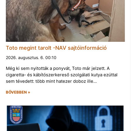
Toto megint tarolt -NAV sajtóinformáció
2026. augusztus. 6. 00:10
Még ki sem nyitották a ponyvát, Toto már jelzett. A
cigaretta- és kábítószerkereső szolgálati kutya ezúttal
sem tévedett: több mint hatezer doboz ille…
BŐVEBBEN »