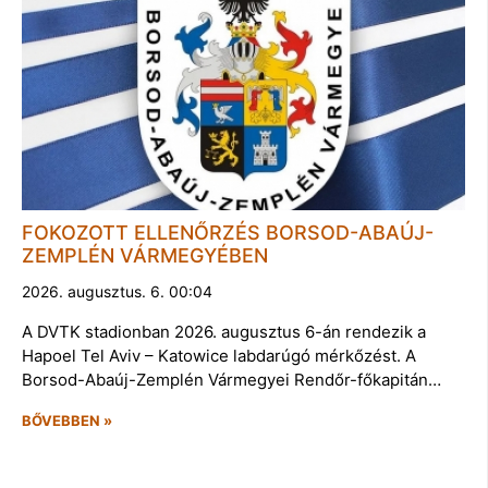
FOKOZOTT ELLENŐRZÉS BORSOD-ABAÚJ-
ZEMPLÉN VÁRMEGYÉBEN
2026. augusztus. 6. 00:04
A DVTK stadionban 2026. augusztus 6-án rendezik a
Hapoel Tel Aviv – Katowice labdarúgó mérkőzést. A
Borsod-Abaúj-Zemplén Vármegyei Rendőr-főkapitán…
BŐVEBBEN »