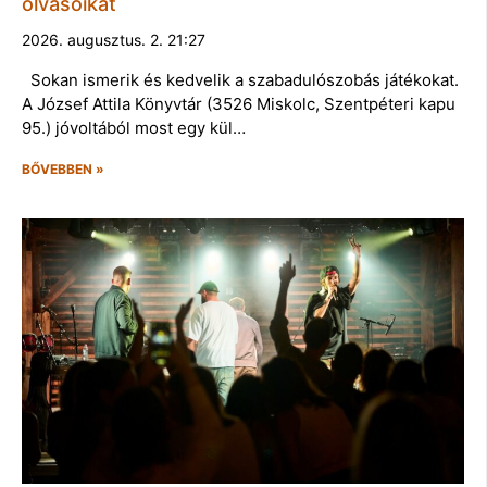
olvasóikat
2026. augusztus. 2. 21:27
Sokan ismerik és kedvelik a szabadulószobás játékokat.
A József Attila Könyvtár (3526 Miskolc, Szentpéteri kapu
95.) jóvoltából most egy kül…
BŐVEBBEN »