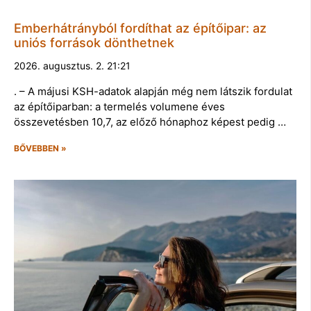
Emberhátrányból fordíthat az építőipar: az
uniós források dönthetnek
2026. augusztus. 2. 21:21
. – A májusi KSH-adatok alapján még nem látszik fordulat
az építőiparban: a termelés volumene éves
összevetésben 10,7, az előző hónaphoz képest pedig …
BŐVEBBEN »