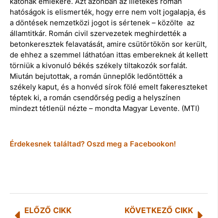
katonák emlékére. Azt azonban az illetékes román
hatóságok is elismerték, hogy erre nem volt jogalapja, és
a döntések nemzetközi jogot is sértenek – közölte az
államtitkár. Román civil szervezetek meghirdették a
betonkeresztek felavatását, amire csütörtökön sor került,
de ehhez a szemmel láthatóan ittas embereknek át kellett
törniük a kivonuló békés székely tiltakozók sorfalát.
Miután bejutottak, a román ünneplők ledöntötték a
székely kaput, és a honvéd sírok fölé emelt fakereszteket
téptek ki, a román csendőrség pedig a helyszínen
mindezt tétlenül nézte – mondta Magyar Levente. (MTI)
Érdekesnek találtad? Oszd meg a Facebookon!
ELŐZŐ CIKK
KÖVETKEZŐ CIKK