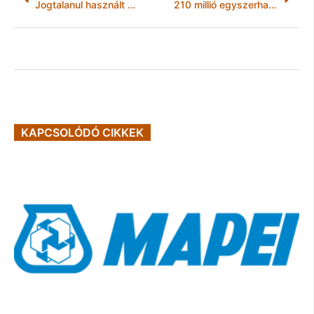
Jogtalanul használt autóval balesetezett
210 millió egyszerhasználatos műanyag eszköztől szabadul meg az Air France 2019 végére
KAPCSOLÓDÓ CIKKEK