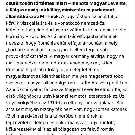
csütörtökön történtek miatt – mondta Magyar Levente,
a Külgazdasági és Külügyminisztérium parlamenti
államtitkára az MTI-nek.
A jegyzékben az eset teljes
körű kivizsgálására és a vonatkozó nemzetközi
kötelezettségek betartására szólította fel a román felet a
kormány – közölte. Az államtitkár elfogadhatatlannak
nevezte, hogy Románia eltűr effajta atrocitást, amely
„barbarizmusában” a magyarok elleni legdurvább
provokációkat idézi. A magyar kormány elvárja, hogy ha
már megelőzni nem tudták az eseményeket, akkor
Románia legalább utólag adjon elégtételt és
magyarázatot az identitásában mélyen megsértett több
százezer magyar állampolgárnak – tette hozzá a politikus.
Az előzményeket felidézve Magyar Levente elmondta, az
első világháború után katonai temetőt létesítettek az Úz-
folyó völgyében az 1916-ban elhunyt honvédoknak. Bár
arra semmilyen bizonyíték nem volt, hogy román katonák
földi maradványai is a temetőben lennének, a
legközelebbi település önkormányzata úgy döntött,
kőkereszteket állít az állítólagosan ott fekvő román