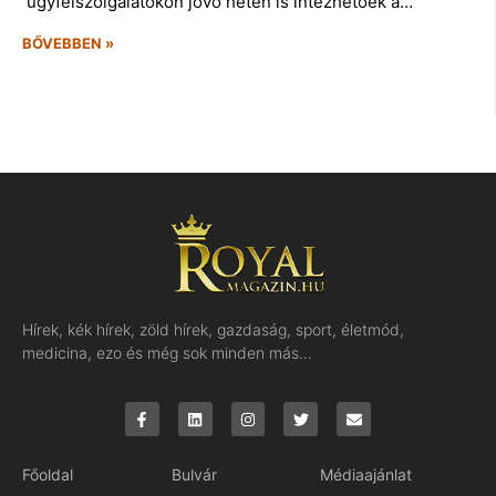
ügyfélszolgálatokon jövő héten is intézhetőek a…
BŐVEBBEN »
Hírek, kék hírek, zöld hírek, gazdaság, sport, életmód,
medicina, ezo és még sok minden más…
Főoldal
Bulvár
Médiaajánlat