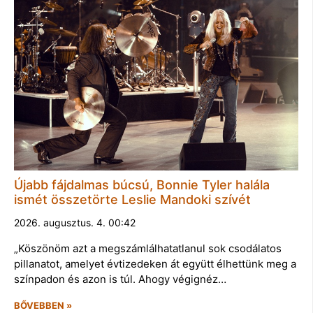
Újabb fájdalmas búcsú, Bonnie Tyler halála
ismét összetörte Leslie Mandoki szívét
2026. augusztus. 4. 00:42
„Köszönöm azt a megszámlálhatatlanul sok csodálatos
pillanatot, amelyet évtizedeken át együtt élhettünk meg a
színpadon és azon is túl. Ahogy végignéz…
BŐVEBBEN »