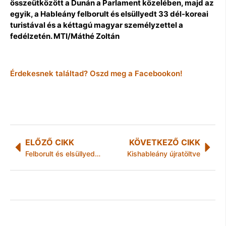
összeütközött a Dunán a Parlament közelében, majd az
egyik, a Hableány felborult és elsüllyedt 33 dél-koreai
turistával és a kéttagú magyar személyzettel a
fedélzetén. MTI/Máthé Zoltán
Érdekesnek találtad? Oszd meg a Facebookon!
ELŐZŐ CIKK
KÖVETKEZŐ CIKK
Felborult és elsüllyedt egy hajó a Dunán a Parlamentnél
Kishableány újratöltve