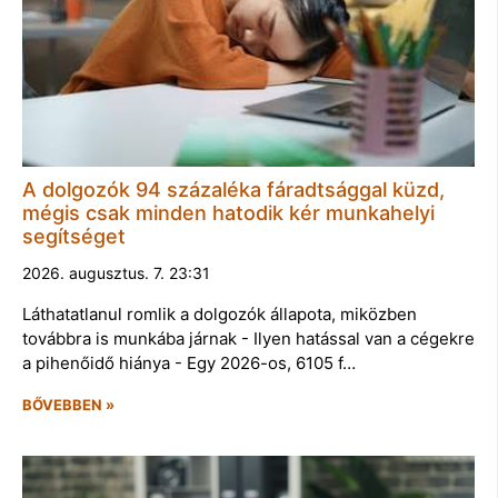
A dolgozók 94 százaléka fáradtsággal küzd,
mégis csak minden hatodik kér munkahelyi
segítséget
2026. augusztus. 7. 23:31
Láthatatlanul romlik a dolgozók állapota, miközben
továbbra is munkába járnak - Ilyen hatással van a cégekre
a pihenőidő hiánya - Egy 2026-os, 6105 f…
BŐVEBBEN »