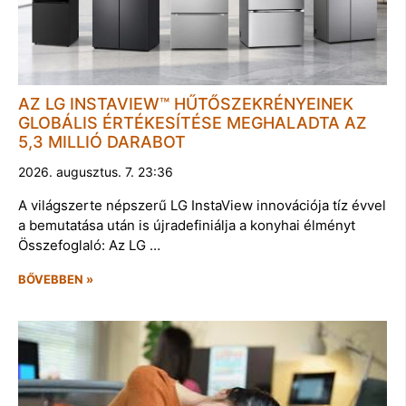
AZ LG INSTAVIEW™ HŰTŐSZEKRÉNYEINEK
GLOBÁLIS ÉRTÉKESÍTÉSE MEGHALADTA AZ
5,3 MILLIÓ DARABOT
2026. augusztus. 7. 23:36
A világszerte népszerű LG InstaView innovációja tíz évvel
a bemutatása után is újradefiniálja a konyhai élményt
Összefoglaló: Az LG …
BŐVEBBEN »