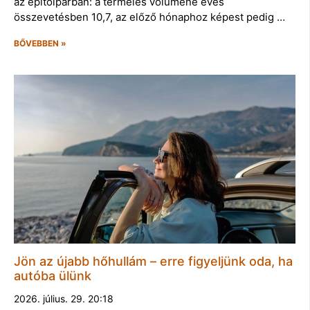
az építőiparban: a termelés volumene éves
összevetésben 10,7, az előző hónaphoz képest pedig …
BŐVEBBEN »
Jön az újabb hőhullám – erre figyeljünk oda, ha
autóba ülünk
2026. július. 29. 20:18