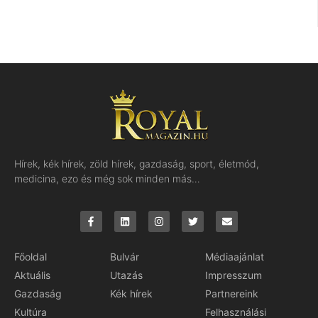
Hírek, kék hírek, zöld hírek, gazdaság, sport, életmód,
medicina, ezo és még sok minden más…
Főoldal
Bulvár
Médiaajánlat
Aktuális
Utazás
Impresszum
Gazdaság
Kék hírek
Partnereink
Kultúra
Felhasználási