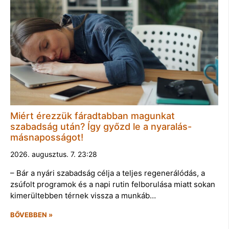
Miért érezzük fáradtabban magunkat
szabadság után? Így győzd le a nyaralás-
másnaposságot!
2026. augusztus. 7. 23:28
– Bár a nyári szabadság célja a teljes regenerálódás, a
zsúfolt programok és a napi rutin felborulása miatt sokan
kimerültebben térnek vissza a munkáb…
BŐVEBBEN »