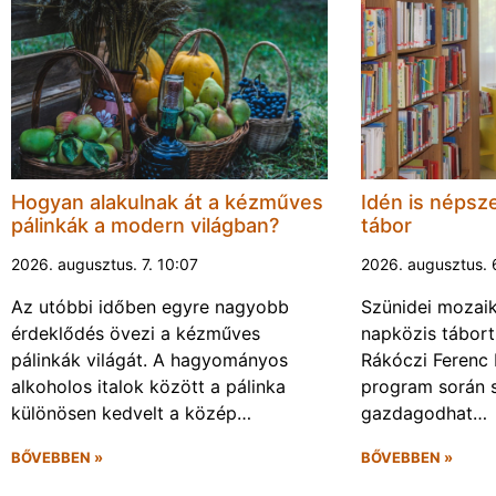
Hogyan alakulnak át a kézműves
Idén is népsze
pálinkák a modern világban?
tábor
2026. augusztus. 7. 10:07
2026. augusztus. 
Az utóbbi időben egyre nagyobb
Szünidei mozai
érdeklődés övezi a kézműves
napközis tábort 
pálinkák világát. A hagyományos
Rákóczi Ferenc 
alkoholos italok között a pálinka
program során 
különösen kedvelt a közép…
gazdagodhat…
BŐVEBBEN »
BŐVEBBEN »