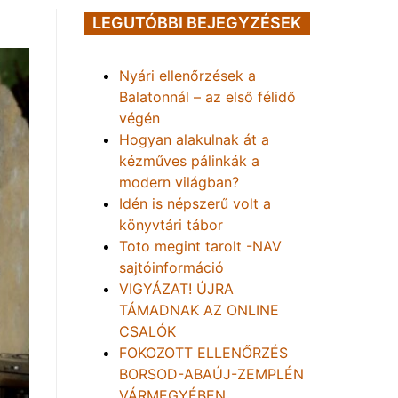
LEGUTÓBBI BEJEGYZÉSEK
Nyári ellenőrzések a
Balatonnál – az első félidő
végén
Hogyan alakulnak át a
kézműves pálinkák a
modern világban?
Idén is népszerű volt a
könyvtári tábor
Toto megint tarolt -NAV
sajtóinformáció
VIGYÁZAT! ÚJRA
TÁMADNAK AZ ONLINE
CSALÓK
FOKOZOTT ELLENŐRZÉS
BORSOD-ABAÚJ-ZEMPLÉN
VÁRMEGYÉBEN