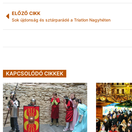
ELŐZŐ CIKK
Sok újdonság és sztárparádé a Triatlon Nagyhéten
KAPCSOLÓDÓ CIKKEK