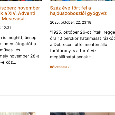
díszben: november
Száz éve tört fel a
k a XIV. Adventi
hajdúszoboszlói gyógyvíz
s Mesevásár
2025. október. 22. 23:18
. 12:31
"1925. október 26-ot írtak, regge
n is meghitt, ünnepi
óra 10 perckor hatalmasat rázkó
 minden látogatót a
a Debreceni útfél mentén álló
zműves- és
fúrótorony, s a forró víz
mely november 28-a
megállíthatatlannak t…
4-e köz…
BŐVEBBEN »