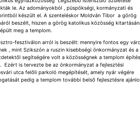
olikus egyházközösség Legszebb Istenszülő Születése
kták le. Az adományokból , püspökségi, kormányzati és
orintból készült el. A szenteléskor Moldván Tibor a görög
l beszélt, hiszen a görög katolikus közösség kitartásán
 épült meg a templom.
ztro-fesztiválon arról is beszélt: mennyire fontos egy vár
ek , mint Szikszón a ruszin kisebbségi önkormányzat és a
detektől segítségére volt a közösségnek a templom építé
 Ezért is tervezte be az önkormányzat a fejlesztési
ri utca felőli parkoló megépítését, amely nyár végére
mogatását pedig a templom további belső fejlesztésre ajánlo