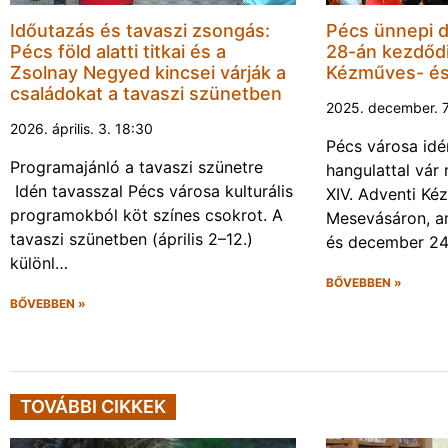
Időutazás és tavaszi zsongás:
Pécs ünnepi 
Pécs föld alatti titkai és a
28-án kezdődi
Zsolnay Negyed kincsei várják a
Kézműves- é
családokat a tavaszi szünetben
2025. december. 7
2026. április. 3. 18:30
Pécs városa idé
Programajánló a tavaszi szünetre
hangulattal vár
Idén tavasszal Pécs városa kulturális
XIV. Adventi Ké
programokból köt színes csokrot. A
Mesevásáron, a
tavaszi szünetben (április 2–12.)
és december 2
különl…
BŐVEBBEN »
BŐVEBBEN »
TOVÁBBI CIKKEK