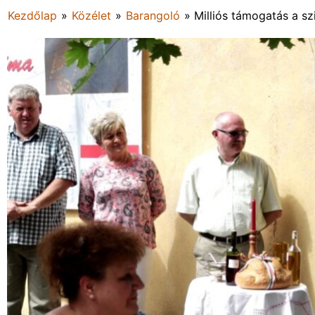
Kezdőlap
»
Közélet
»
Barangoló
»
Milliós támogatás a s