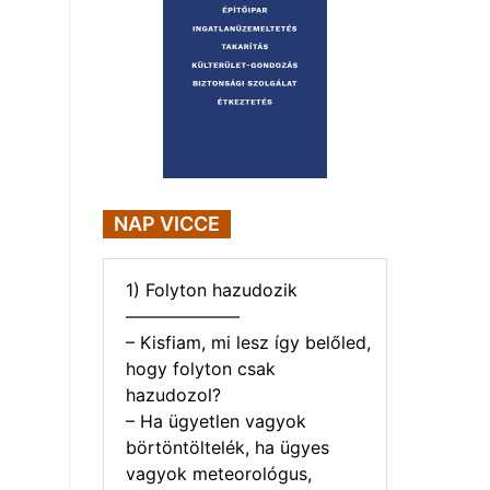
NAP VICCE
1) Folyton hazudozik
——————–
– Kisfiam, mi lesz így belőled,
hogy folyton csak
hazudozol?
– Ha ügyetlen vagyok
börtöntöltelék, ha ügyes
vagyok meteorológus,