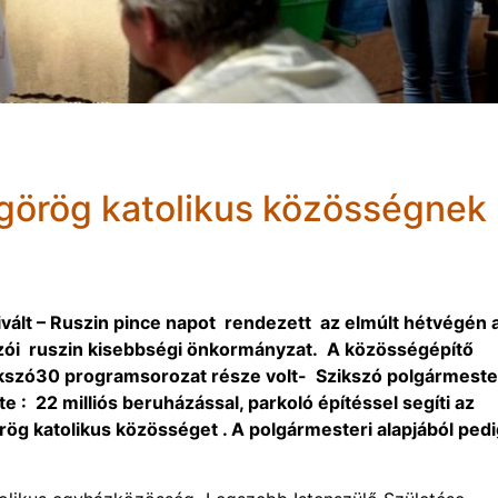
 görög katolikus közösségnek
vált – Ruszin pince napot rendezett az elmúlt hétvégén 
szói ruszin kisebbségi önkormányzat. A közösségépítő
kszó30 programsorozat része volt- Szikszó polgármeste
e : 22 milliós beruházással, parkoló építéssel segíti az
ög katolikus közösséget . A polgármesteri alapjából pedi