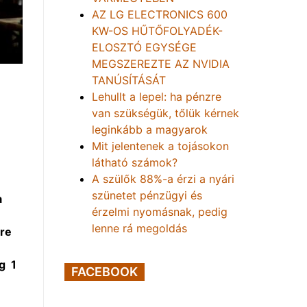
AZ LG ELECTRONICS 600
KW-OS HŰTŐFOLYADÉK-
ELOSZTÓ EGYSÉGE
MEGSZEREZTE AZ NVIDIA
TANÚSÍTÁSÁT
Lehullt a lepel: ha pénzre
van szükségük, tőlük kérnek
leginkább a magyarok
Mit jelentenek a tojásokon
látható számok?
A szülők 88%-a érzi a nyári
szünetet pénzügyi és
a
érzelmi nyomásnak, pedig
lenne rá megoldás
re
g 1
FACEBOOK