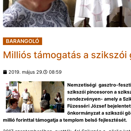
BARANGOLÓ
Milliós támogatás a szikszói
2019. május 29.
08:59
Nemzetiségi gasztro-feszti
szikszói pincesoron a szik
rendezvényen- amely a Szi
Füzesséri József bejelentett
önkormányzat a szikszói gör
millió forinttal támogatja a templom belső fejlesztését.