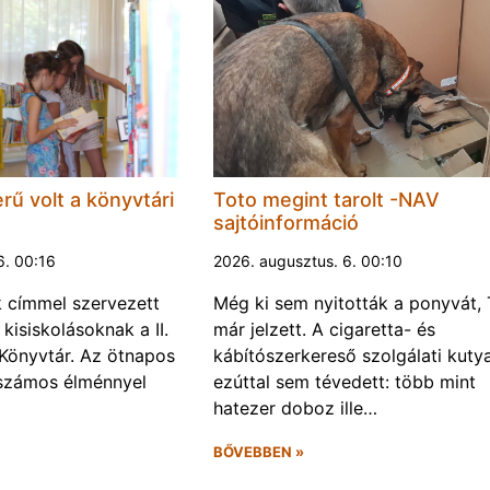
rű volt a könyvtári
Toto megint tarolt -NAV
sajtóinformáció
6. 00:16
2026. augusztus. 6. 00:10
k címmel szervezett
Még ki sem nyitották a ponyvát, 
kisiskolásoknak a II.
már jelzett. A cigaretta- és
Könyvtár. Az ötnapos
kábítószerkereső szolgálati kuty
számos élménnyel
ezúttal sem tévedett: több mint
hatezer doboz ille…
BŐVEBBEN »