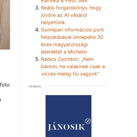
Kamilka & Pesti Sikk
Reális forgatókönyv, hogy
jövőre az AI vásárol
helyettünk
Gumiipari információs pont
felavatásával ünnepelte 30
éves magyarországi
jelenlétét a Michelin
Radics Zsombor: „Nem
bánom, ha valakinek csak a
vicces meleg fiú vagyok”
Toto
Hirdetés
a