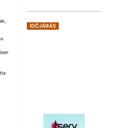
ak,
IDŐJÁRÁS
os
sben
tta