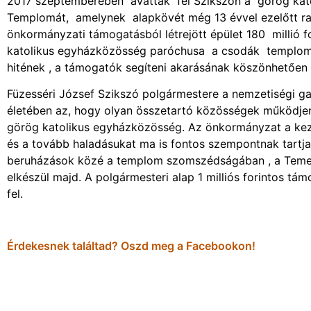
2017 szeptemberében avatták fel Szikszón a görög kat
Templomát, amelynek alapkövét még 13 évvel ezelőtt ra
önkormányzati támogatásból létrejött épület 180 millió f
katolikus egyházközösség paróchusa a csodák templomáró
hitének , a támogatók segíteni akarásának köszönhetően
Füzesséri József Szikszó polgármestere a nemzetiségi gas
életében az, hogy olyan összetartó közösségek működjen
görög katolikus egyházközösség. Az önkormányzat a kez
és a tovább haladásukat ma is fontos szempontnak tartja.
beruházások közé a templom szomszédságában , a Temesvá
elkészül majd. A polgármesteri alap 1 milliós forintos tá
fel.
Érdekesnek találtad? Oszd meg a Facebookon!