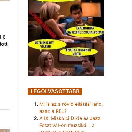
l 6
dott
LEGOLVASOTTABB
Mi is az a rövid ellátási lánc,
azaz a REL?
A IX. Miskolci Dixie és Jazz
Fesztivál-on muzsikál a