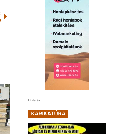
K
0
Hirdetés
KARIKATÚRA