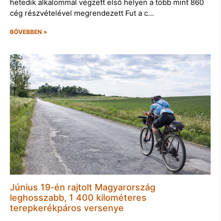
hetedik alkalommal végzett első helyen a több mint 860
cég részvételével megrendezett Fut a c…
BŐVEBBEN »
Június 19-én rajtolt Magyarország
leghosszabb, 1 400 kilométeres
terepkerékpáros versenye