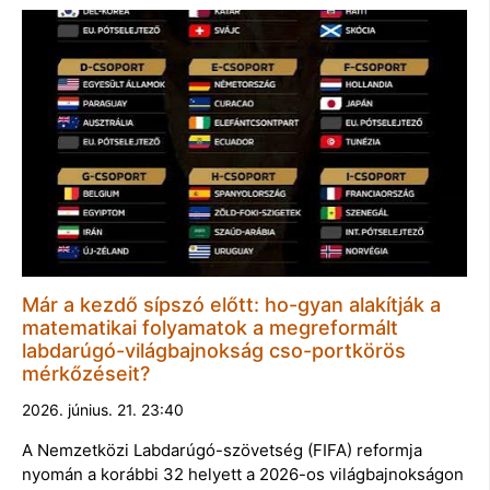
Már a kezdő sípszó előtt: ho-gyan alakítják a
matematikai folyamatok a megreformált
labdarúgó-világbajnokság cso-portkörös
mérkőzéseit?
2026. június. 21. 23:40
A Nemzetközi Labdarúgó-szövetség (FIFA) reformja
nyomán a korábbi 32 helyett a 2026-os világbajnokságon