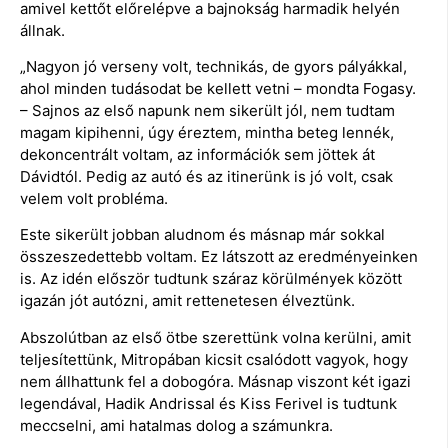
amivel kettőt előrelépve a bajnokság harmadik helyén
állnak.
„Nagyon jó verseny volt, technikás, de gyors pályákkal,
ahol minden tudásodat be kellett vetni – mondta Fogasy.
– Sajnos az első napunk nem sikerült jól, nem tudtam
magam kipihenni, úgy éreztem, mintha beteg lennék,
dekoncentrált voltam, az információk sem jöttek át
Dávidtól. Pedig az autó és az itinerünk is jó volt, csak
velem volt probléma.
Este sikerült jobban aludnom és másnap már sokkal
összeszedettebb voltam. Ez látszott az eredményeinken
is. Az idén először tudtunk száraz körülmények között
igazán jót autózni, amit rettenetesen élveztünk.
Abszolútban az első ötbe szerettünk volna kerülni, amit
teljesítettünk, Mitropában kicsit csalódott vagyok, hogy
nem állhattunk fel a dobogóra. Másnap viszont két igazi
legendával, Hadik Andrissal és Kiss Ferivel is tudtunk
meccselni, ami hatalmas dolog a számunkra.