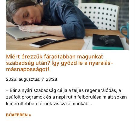
Miért érezzük fáradtabban magunkat
szabadság után? Így győzd le a nyaralás-
másnaposságot!
2026. augusztus. 7. 23:28
– Bár a nyári szabadság célja a teljes regenerálódás, a
zsúfolt programok és a napi rutin felborulása miatt sokan
kimerültebben térnek vissza a munkáb…
BŐVEBBEN »