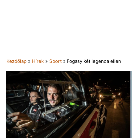
Kezdőlap
»
Hírek
»
Sport
»
Fogasy két legenda ellen