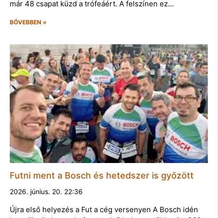
már 48 csapat küzd a trófeáért. A felszínen ez…
BŐVEBBEN »
Futni ment a Bosch és hetedszer is győzött
2026. június. 20. 22:36
Újra első helyezés a Fut a cég versenyen A Bosch idén