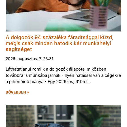
A dolgozók 94 százaléka fáradtsággal küzd,
mégis csak minden hatodik kér munkahelyi
segítséget
2026. augusztus. 7. 23:31
Láthatatlanul romlik a dolgozók állapota, miközben
továbbra is munkába járnak - Ilyen hatással van a cégekre
a pihenőidő hiánya - Egy 2026-os, 6105 f…
BŐVEBBEN »