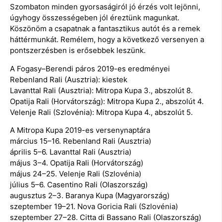
Szombaton minden gyorsaságiról jó érzés volt lejönni,
úgyhogy összességeben jól éreztünk magunkat.
Köszönöm a csapatnak a fantasztikus autót és a remek
háttérmunkát. Remélem, hogy a következő versenyen a
pontszerzésben is erősebbek leszünk.
A Fogasy–Berendi páros 2019-es eredményei
Rebenland Rali (Ausztria): kiestek
Lavanttal Rali (Ausztria): Mitropa Kupa 3., abszolút 8.
Opatija Rali (Horvátország): Mitropa Kupa 2., abszolút 4.
Velenje Rali (Szlovénia): Mitropa Kupa 4., abszolút 5.
A Mitropa Kupa 2019-es versenynaptára
március 15–16. Rebenland Rali (Ausztria)
április 5–6. Lavanttal Rali (Ausztria)
május 3–4. Opatija Rali (Horvátország)
május 24–25. Velenje Rali (Szlovénia)
július 5–6. Casentino Rali (Olaszország)
augusztus 2–3. Baranya Kupa (Magyarország)
szeptember 19–21. Nova Goricia Rali (Szlovénia)
szeptember 27–28. Citta di Bassano Rali (Olaszország)