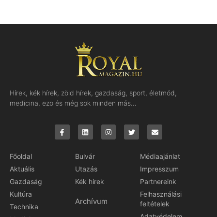
Hírek, kék hírek, zöld hírek, gazdaság, sport, életmód,
medicina, ezo és még sok minden más…
Főoldal
Bulvár
Médiaajánlat
Aktuális
Utazás
Impresszum
Gazdaság
Kék hírek
Partnereink
Kultúra
Felhasználási
Archívum
feltételek
Technika
Adatvédelem