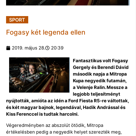
SPORT
Fogasy két legenda ellen
2019. május 28.
20:39
Fantasztikus volt Fogasy
Gergely és Berendi Dávid
második napja a Mitropa
Kupa negyedik futamán,
a Velenje Ralin. Messze a
legjobb teljesítményt
nyújtották, amióta az idén a Ford Fiesta R5-re váltottak,
és két magyar bajnok, legendával, Hadik Andrással és
Kiss Ferenccel is tudtak harcolni.
Végeredményben az abszolút ötödik, Mitropa
értékelésben pedig a negyedik helyet szerezték meg,