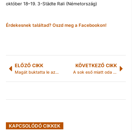
október 18–19. 3-Städte Rali (Németország)
Érdekesnek találtad? Oszd meg a Facebookon!
ELŐZŐ CIKK
KÖVETKEZŐ CIKK
Magát buktatta le az ittas sofőr
A sok eső miatt oda kell figyelni a növényvédelemre!
KAPCSOLÓDÓ CIKKEK