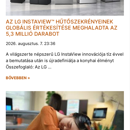
AZ LG INSTAVIEW™ HŰTŐSZEKRÉNYEINEK
GLOBÁLIS ÉRTÉKESÍTÉSE MEGHALADTA AZ
5,3 MILLIÓ DARABOT
2026. augusztus. 7. 23:36
A világszerte népszerű LG InstaView innovációja tíz évvel
a bemutatása után is újradefiniálja a konyhai élményt
Összefoglaló: Az LG …
BŐVEBBEN »